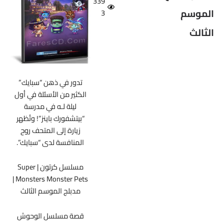
339
الموسم
3
الثالث
تدور في ذهن “سبايك”
الكثير من الأسئلة في أول
ليلة لـه في مدرسة
“بيتشفورك باينز”! وتُظهر
زيارة إلى المتحف روح
المنافسة لدى “سبايك”.
مسلسل كرتون | Super
Monsters Monster Pets |
مدبلج الموسم الثالث
قصة مسلسل الوحوش