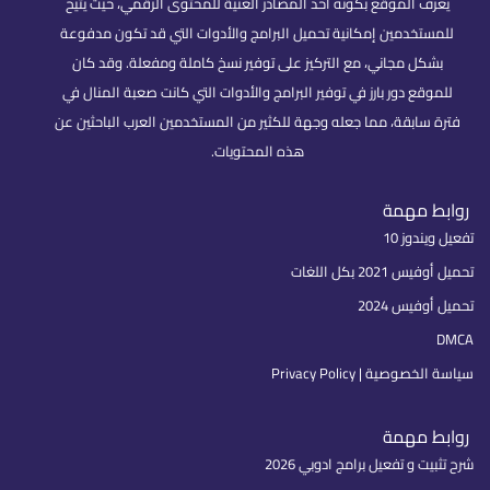
يُعرف الموقع بكونه أحد المصادر الغنية للمحتوى الرقمي، حيث يتيح
للمستخدمين إمكانية تحميل البرامج والأدوات التي قد تكون مدفوعة
بشكل مجاني، مع التركيز على توفير نسخ كاملة ومفعلة. وقد كان
للموقع دور بارز في توفير البرامج والأدوات التي كانت صعبة المنال في
فترة سابقة، مما جعله وجهة للكثير من المستخدمين العرب الباحثين عن
هذه المحتويات.
روابط مهمة
تفعيل ويندوز 10
تحميل أوفيس 2021 بكل اللغات
تحميل أوفيس 2024
DMCA
سياسة الخصوصية | Privacy Policy
روابط مهمة
شرح تثبيت و تفعيل برامج ادوبي 2026