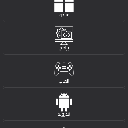
ويندوز
برامج
العاب
اندرويد