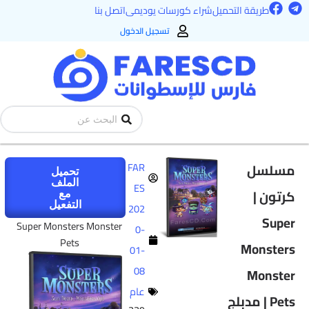
F
T
طي
طريقة التحميل
شراء كورسات يوديمى
اتصل بنا
a
e
ى
c
l
تسجيل الدخول
e
e
محتوى
b
g
o
r
o
a
k
m
Search
...
مسلسل
FAR
تحميل
الملف
ES
كرتون |
مع
التفعيل
202
Super
Super Monsters Monster
0-
Pets
Monsters
01-
08
Monster
عام
Pets | مدبلج