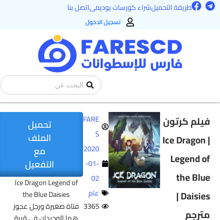
F
T
طي
طريقة التحميل
شراء كورسات يوديمى
اتصل بنا
a
e
ى
c
l
تسجيل الدخول
e
e
محتوى
b
g
o
r
o
a
k
m
Search
...
فيلم كرتون
FARE
تحميل
S
الملف
| Ice Dragon
2020
مع
Legend of
التفعيل
-01-
the Blue
02
Ice Dragon Legend of
عام
Daisies |
the Blue Daisies
3365
فتاة صغيرة ورجل عجوز
مترجم
هما الوحيدان في قرية