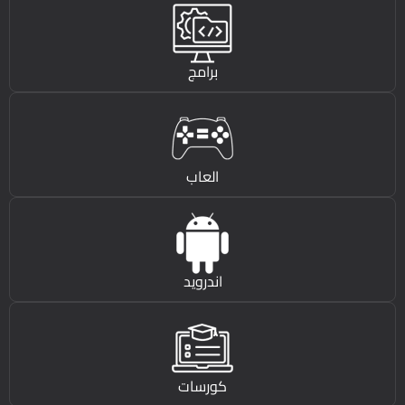
برامج
العاب
اندرويد
كورسات