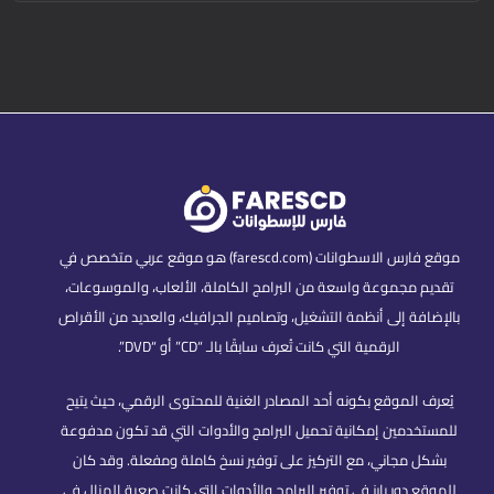
موقع فارس الاسطوانات (farescd.com) هو موقع عربي متخصص في
تقديم مجموعة واسعة من البرامج الكاملة، الألعاب، والموسوعات،
بالإضافة إلى أنظمة التشغيل، وتصاميم الجرافيك، والعديد من الأقراص
الرقمية التي كانت تُعرف سابقًا بالـ “CD” أو “DVD”.
يُعرف الموقع بكونه أحد المصادر الغنية للمحتوى الرقمي، حيث يتيح
للمستخدمين إمكانية تحميل البرامج والأدوات التي قد تكون مدفوعة
بشكل مجاني، مع التركيز على توفير نسخ كاملة ومفعلة. وقد كان
للموقع دور بارز في توفير البرامج والأدوات التي كانت صعبة المنال في