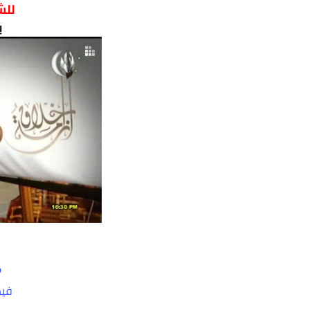
للش
ب
ف
فيد