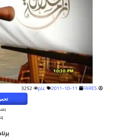
FARES
2011-10-11
عام
3252
تحمي
بسم
يس
برنا