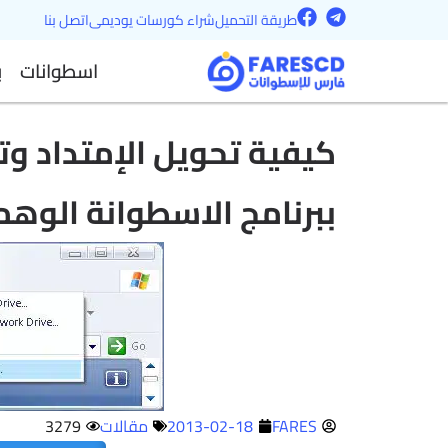
F
T
خطي
طريقة التحميل
شراء كورسات يوديمى
اتصل بنا
a
e
لى
c
l
اسطوانات
ب
e
e
لمحتوى
b
g
o
r
o
a
كيفية تحويل الإمتداد و
k
m
ببرنامج الاسطوانة الوهم
FARES
2013-02-18
مقالات
3279