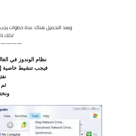
وبعد التحميل هناك عدة خطوات يجب 
لذلك تا
—————
نظام الوندوز في الغال
فيجب تنشيط خاصية إظه
نفتح uter
ثم ن
ونختار ptions