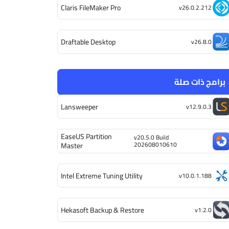
Claris FileMaker Pro
v26.0.2.212
Draftable Desktop
v26.8.0
برامج ذات صلة
Lansweeper
v12.9.0.3
EaseUS Partition
v20.5.0 Build
202608010610
Master
Intel Extreme Tuning Utility
v10.0.1.188
Hekasoft Backup & Restore
v1.2.0