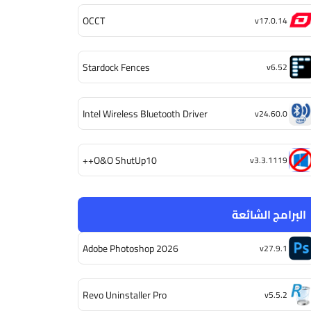
OCCT
v17.0.14
Stardock Fences
v6.52
Intel Wireless Bluetooth Driver
v24.60.0
O&O ShutUp10++
v3.3.1119
البرامج الشائعة
Adobe Photoshop 2026
v27.9.1
Revo Uninstaller Pro
v5.5.2