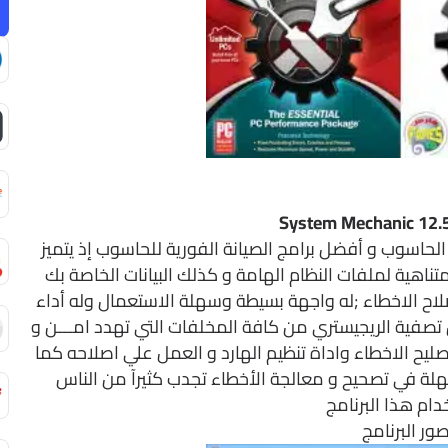
System Mechanic 12.
الحاسوب و أفضل برامج الصيانة الفورية للحاسوب إذ يتميز
لمتناهية لملفات النظام الهامة و كذلك البيانات الخاصة بك
اح الاخطاء ;له واجهة بسيطة وسهلة الاستعمال وله أداء
تصفية الريجيستري من كافة المخلفات التي تهدد امـــن و
تصليح الاخطاء واداة تنظيم الهارد و العمل علي اصلاحه كما
لة في تصحيح و معالجة الأخطاء تجدب كثيرآ من الناس
ام هذا البرنامج
ور البرنامج