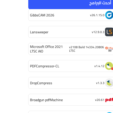
أحدث البرامج
GibbsCAM 2026
v26.1.15.0
Lansweeper
v12.9.0.3
Microsoft Office 2021
v2108 Build 14334.20806
LTSC
LTSC AIO
PDFCompressor-CL
v1.4.12
DropCompress
v1.3.3
Broadgun pdfMachine
v20.61