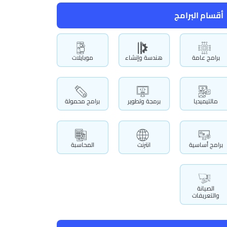
أقسام البرامج
برامج عامة
هندسة وإنشاء
موبايلات
مالتيميديا
برمجة وتطوير
برامج محمولة
برامج أساسية
انترنت
المحاسبة
الصيانة
والتعريفات