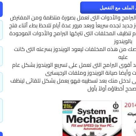
الملف مع التفعيل
لبرامج والأدوات التى تعمل بصورة منتظمة ومن المفترض
يد تجده سريعاً وبعد مرور عدة أيام تلاحظ بطء أثناء فتح
عدم تنظيف المخلفات التى تتركها البرامج والأدوات الموجودة
بالويندوز
يصك من هذه المخلفات ليعود الويندوز بسرعته التى كانت
عليه
 أقوى البرامج التى تعمل على تسريع الويندوز بشكل عام
 وأيضا صيانة الويندوز وملفات الرجيسترى
ج إلى تدخل منك بعد تسطيبه فهو يعمل بشكل تلقائى لينظف
حح أخطاؤه أولاً بأول