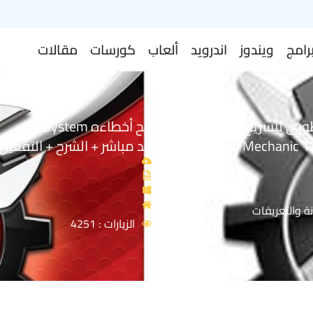
رامج
ويندوز
اندرويد
ألعاب
كورسات
مقالات
البرنامج الأسطورى لتسريع الكومبيوتر وتصحيح أخطاءه System
بط واحد مباشر + الشرح + التفعيل
ة والتعريفات
الزيارات : 4251