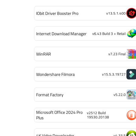
IObit Driver Booster Pro
v13.5.1.400
Internet Download Manager
v6.43 Build 3 + Retail
WinRAR
v7.23 Final
Wondershare Filmora
v15.5.3.19727
Format Factory
v5.22.0
Microsoft Office 2024 Pro
v2512 Build
19530.20138
Plus
4K Video Downloader
v4.33.5