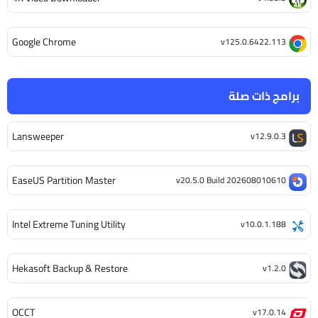
Google Chrome
v125.0.6422.113
برامج ذات صلة
Lansweeper
v12.9.0.3
EaseUS Partition Master
v20.5.0 Build 202608010610
Intel Extreme Tuning Utility
v10.0.1.188
Hekasoft Backup & Restore
v1.2.0
OCCT
v17.0.14