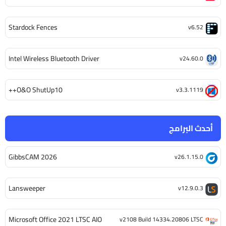
Stardock Fences
v6.52
Intel Wireless Bluetooth Driver
v24.60.0
O&O ShutUp10++
v3.3.1119
أحدث البرامج
GibbsCAM 2026
v26.1.15.0
Lansweeper
v12.9.0.3
Microsoft Office 2021 LTSC AIO
v2108 Build 14334.20806 LTSC