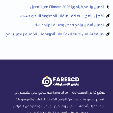
تحميل برنامج فيلمورا Filmora 2026 مع التفعيل
أفضل برامج استعادة الملفات المحذوفة للأندرويد 2024
تحميل أفضل برامج فحص وصيانة الهارد ديسك
طريقة تشغيل تطبيقات و ألعاب أندرويد على الكمبيوتر بدون برامج
موقع فارس الاسطوانات (farescd.com) هو موقع عربي متخصص في
تقديم مجموعة واسعة من البرامج الكاملة، الألعاب، والموسوعات،
بالإضافة إلى أنظمة التشغيل، وتصاميم الجرافيك، والعديد من الأقراص
الرقمية التي كانت تُعرف سابقًا بالـ “CD” أو “DVD”.