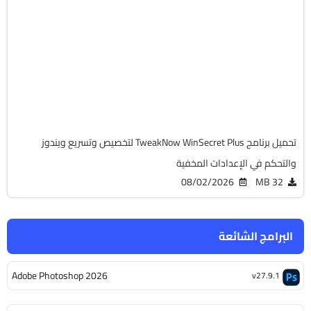
الصيانة والتعريفات
32 & 64-Bit
v10.0
Cracked
7175
تحميل برنامج TweakNow WinSecret Plus لتخصيص وتسريع ويندوز
والتحكم في الإعدادات المخفية
08/02/2026
32 MB
البرامج الشائعة
Adobe Photoshop 2026
v27.9.1