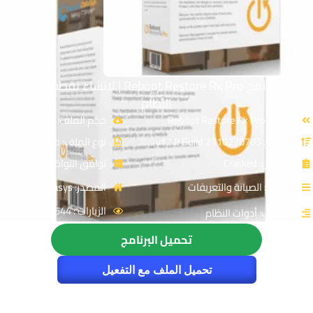
تحميل برنامج Reboot Restore Rx Pro | لانشاء نقطة لاستعادة
النظام
الاسم: Reboot Restore Rx Pro
حجم الملف: 50 MB
الإصدار: v12.8 Build 2710270703
نوع الملف: Zip
الترخيص: Cracked
توافق النواة: 32 & 64-Bit
القسم: الصيانة والتعريفات
المصدر: horizondatasys
الزيارات : 1544
التصنيف: أدوات النظام
تحميل البرنامج
تحميل الملف مع التفعيل