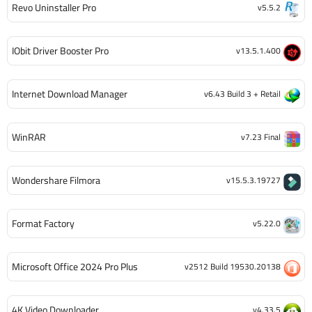
Revo Uninstaller Pro
v5.5.2
IObit Driver Booster Pro
v13.5.1.400
Internet Download Manager
v6.43 Build 3 + Retail
WinRAR
v7.23 Final
Wondershare Filmora
v15.5.3.19727
Format Factory
v5.22.0
Microsoft Office 2024 Pro Plus
v2512 Build 19530.20138
4K Video Downloader
v4.33.5