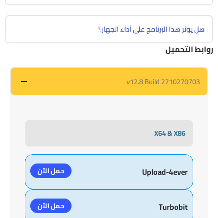
هل يؤثر هذا البرنامج على أداء الجهاز؟
روابط التحميل
v12.8 Build 2710270703
X64 & X86
حمل الآن
Upload-4ever
حمل الآن
Turbobit