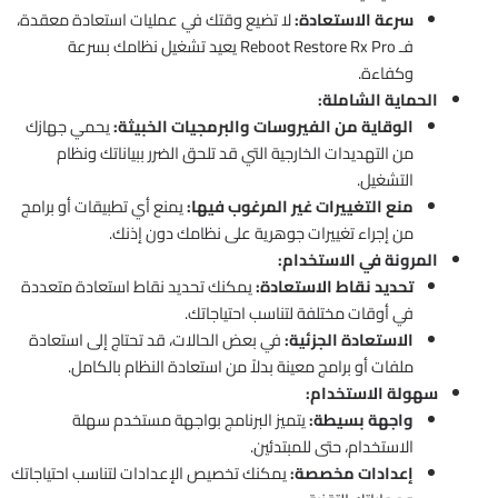
سرعة الاستعادة:
لا تضيع وقتك في عمليات استعادة معقدة،
فـ Reboot Restore Rx Pro يعيد تشغيل نظامك بسرعة
وكفاءة.
الحماية الشاملة:
الوقاية من الفيروسات والبرمجيات الخبيثة:
يحمي جهازك
من التهديدات الخارجية التي قد تلحق الضرر ببياناتك ونظام
التشغيل.
منع التغييرات غير المرغوب فيها:
يمنع أي تطبيقات أو برامج
من إجراء تغييرات جوهرية على نظامك دون إذنك.
المرونة في الاستخدام:
تحديد نقاط الاستعادة:
يمكنك تحديد نقاط استعادة متعددة
في أوقات مختلفة لتناسب احتياجاتك.
الاستعادة الجزئية:
في بعض الحالات، قد تحتاج إلى استعادة
ملفات أو برامج معينة بدلاً من استعادة النظام بالكامل.
سهولة الاستخدام:
واجهة بسيطة:
يتميز البرنامج بواجهة مستخدم سهلة
الاستخدام، حتى للمبتدئين.
إعدادات مخصصة:
يمكنك تخصيص الإعدادات لتناسب احتياجاتك