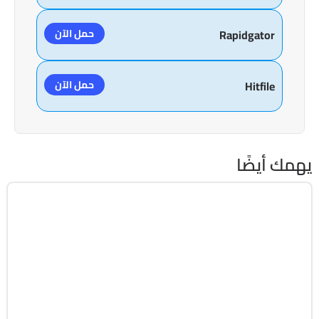
حمل الآن
Rapidgator
حمل الآن
Hitfile
يهمك أيضًا
استعادة الملفات
32 & 64-Bit
v16.3.1 Build 20260721
Cracked
6950