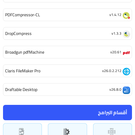
PDFCompressor-CL
v1.4.12
DropCompress
v1.3.3
Broadgun pdfMachine
v20.61
Claris FileMaker Pro
v26.0.2.212
Draftable Desktop
v26.8.0
أقسام البرامج