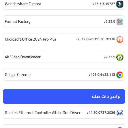
Wondershare Filmora
v15.5.3.19727
Format Factory
v5.22.0
Microsoft Office 2024 Pro Plus
v2512 Build 19530.20138
4K Video Downloader
v4.33.5
Google Chrome
v125.0.6422.113
برامج ذات صلة
Realtek Ethernet Controller All-In-One Drivers
v11.30.0727.2026