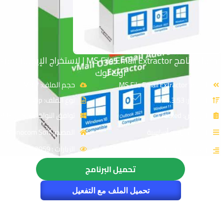
تحميل برنامج MS File Email Extractor | لاستخراج الإيميلات من
أوت لوك
الاسم: MS File Email Extractor
حجم الملف: 7 MB
الإصدار: v14.3.53
نوع الملف: Zip
الترخيص: Cracked
توافق النواة: 32 & 64-Bit
القسم: برامج أساسية
المصدر: Monocom Soft
الزيارات : 2059
التصنيف: إدارة الإيميل
تحميل البرنامج
تحميل الملف مع التفعيل