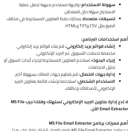
سهولة الاستخدام:
واجهة مستخدم بديهية تجعل عملية
الاستخراج سهلة حتى للمبتدئين.
تنسيقات متعددة:
يمكنك حفظ العناوين المستخرجة في مختلف
الصيغ مثل CSV وTXT وHTML.
أهم استخدامات البرنامج:
إنشاء قوائم بريد إلكتروني:
قم ببناء قوائم بريد إلكتروني
مخصصة لحملات التسويق عبر البريد الإلكتروني.
إجراء البحوث:
استخدم العناوين المستخرجة لإجراء أبحاث السوق أو
تحليل الاتجاهات.
إدارة جهات الاتصال:
قم بتنظيم جهات اتصالك بسهولة أكبر.
الاستخدام الشخصي:
استخدمه لإنشاء قائمة بعناوين البريد
الإلكتروني لأصدقائك وعائلتك.
لا تدع إدارة عناوين البريد الإلكتروني تستهلك وقتك! جرب MS File
Email Extractor الآن.
أهم مميزات برنامج MS File Email Extractor
دع برنامج MS File Email Extractor يقوم بالعمل الشاق نيابة عنك. هذا