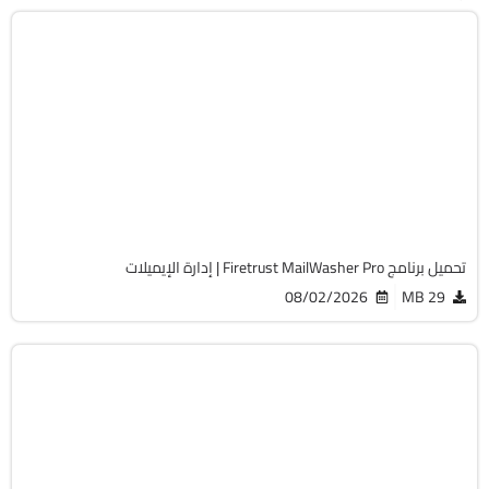
انترنت
32 & 64-Bit
v8.0.124
Cracked
5378
تحميل برنامج Firetrust MailWasher Pro | إدارة الإيميلات
08/02/2026
29 MB
انترنت
64-Bit
v12.3