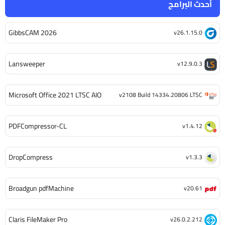
أحدث البرامج
GibbsCAM 2026
v26.1.15.0
Lansweeper
v12.9.0.3
Microsoft Office 2021 LTSC AIO
v2108 Build 14334.20806 LTSC
PDFCompressor-CL
v1.4.12
DropCompress
v1.3.3
Broadgun pdfMachine
v20.61
Claris FileMaker Pro
v26.0.2.212