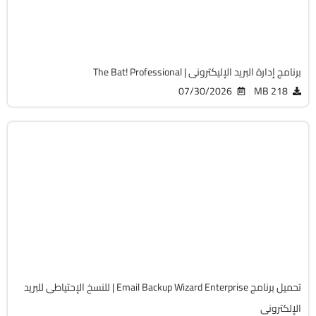
Cracked
6942
برنامج إدارة البريد الإليكترونى | The Bat! Professional
07/30/2026
218 MB
الحماية
32 & 64-Bit
v26.6.0
Cracked
1827
تحميل برنامج Email Backup Wizard Enterprise | للنسخ الإحتياطى للبريد
الإلكترونى