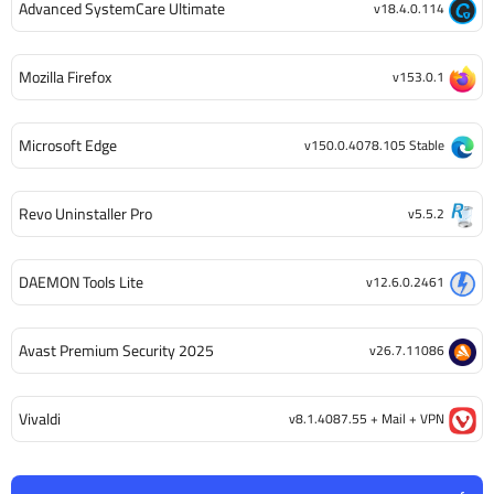
Advanced SystemCare Ultimate
v18.4.0.114
Mozilla Firefox
v153.0.1
Microsoft Edge
v150.0.4078.105 Stable
Revo Uninstaller Pro
v5.5.2
DAEMON Tools Lite
v12.6.0.2461
Avast Premium Security 2025
v26.7.11086
Vivaldi
v8.1.4087.55 + Mail + VPN