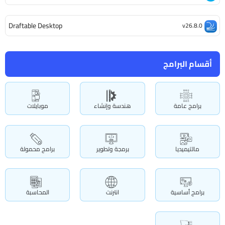
Draftable Desktop
v26.8.0
أقسام البرامج
برامج عامة
هندسة وإنشاء
موبايلات
مالتيميديا
برمجة وتطوير
برامج محمولة
برامج أساسية
انترنت
المحاسبة