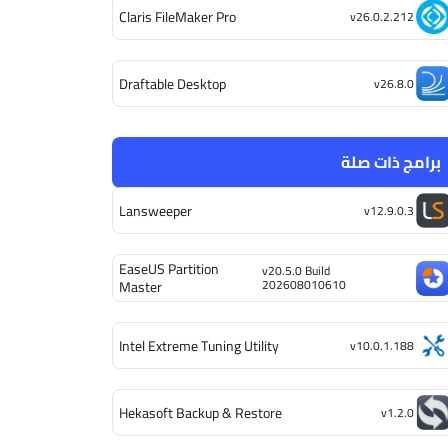
Claris FileMaker Pro
v26.0.2.212
Draftable Desktop
v26.8.0
برامج ذات صلة
Lansweeper
v12.9.0.3
EaseUS Partition
v20.5.0 Build
202608010610
Master
Intel Extreme Tuning Utility
v10.0.1.188
Hekasoft Backup & Restore
v1.2.0