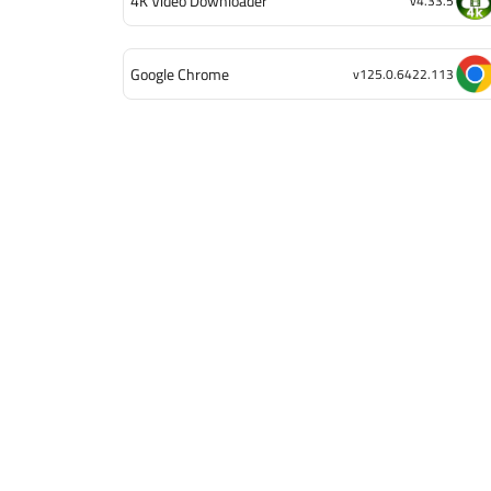
4K Video Downloader
v4.33.5
Google Chrome
v125.0.6422.113