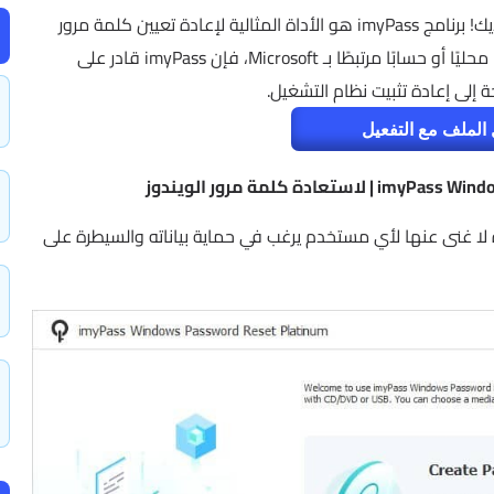
هل نسيت كلمة مرور Windows؟ لا تقلق، الحل بين يديك! برنامج imyPass هو الأداة المثالية لإعادة تعيين كلمة مرور
Windows بسهولة وسرعة. سواء كنت تستخدم حسابًا محليًا أو حسابًا مرتبطًا بـ Microsoft، فإن imyPass قادر على
لى إعادة تثبيت نظام التشغيل.
الملف مع التفعيل
رنامج imyPass Windows Password Reset أداة لا غنى عنها لأي مستخدم يرغب في حماية بياناته والسيطرة على