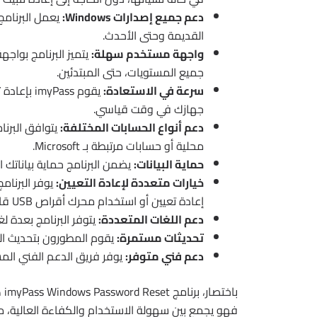
دعم جميع إصدارات Windows:
القديمة وحتى الأحدث.
واجهة مستخدم سهلة:
يتميز البرنامج بواج
جميع المستويات، حتى المبتدئين.
سرعة في الاستعادة:
يقوم Pass
جهازك في وقت قياسي.
دعم أنواع الحسابات المختلفة:
محلية أو حسابات مرتبطة بـ Microsoft.
حماية البيانات:
يضمن البرنامج حماية بياناتك ا
خيارات متعددة لإعادة التعيين:
يوفر البرنام
إعادة تعيين أو استخدام محرك أقراص USB قابل للتمهيد.
دعم اللغات المتعددة:
يتوفر البرنامج بعدة ل
تحديثات مستمرة:
يقوم المطورون بتحديث الب
دعم فني متوفر:
يوفر فريق الدعم الفني ال
فهو يجمع بين سهولة الاستخدام والكفاءة العالية، مم