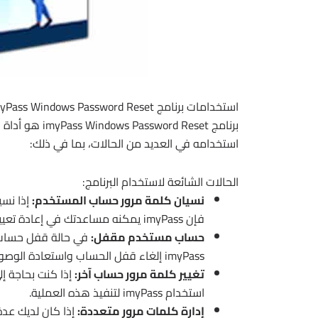
استخدامات برنامج imyPass Windows Password Reset
استخدامه في العديد من الحالات، بما في ذلك:
الحالات الشائعة لاستخدام البرنامج:
نسيان كلمة مرور حساب المستخدم:
إذا نسي
فإن imyPass يمكنه مساعدتك في إعادة تعيينها بسهولة ودون الحاجة إلى إعادة تثبيت نظام التشغيل.
حساب مستخدم مقفل:
في حالة قفل حساب ا
imyPass إلغاء قفل الحساب واستعادة الوصول إليه.
تغيير كلمة مرور حساب آخر:
إذا كنت بحاجة إ
استخدام imyPass لتنفيذ هذه العملية.
إدارة كلمات مرور متعددة: