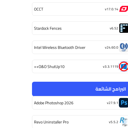
OCCT
v17.0.14
Stardock Fences
v6.52
Intel Wireless Bluetooth Driver
v24.60.0
O&O ShutUp10++
v3.3.1119
البرامج الشائعة
Adobe Photoshop 2026
v27.9.1
Revo Uninstaller Pro
v5.5.2