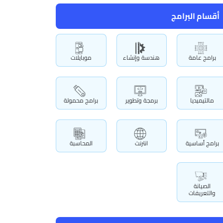
أقسام البرامج
برامج عامة
هندسة وإنشاء
موبايلات
مالتيميديا
برمجة وتطوير
برامج محمولة
برامج أساسية
انترنت
المحاسبة
الصيانة
والتعريفات