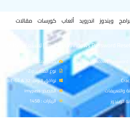
رامج
ويندوز
اندرويد
ألعاب
كورسات
مقالات
تحميل برنامج imyPass Windows Password Reset | لاستعادة كلمة
حجم الملف: 30 MB
نوع الملف: Zip
توافق النواة: 32 & 64-Bit
ة والتعريفات
المصدر: imypass
الزيارات : 1458
ة الويندوز