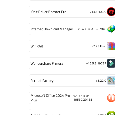
IObit Driver Booster Pro
v13.5.1.400
Internet Download Manager
v6.43 Build 3 + Retail
WinRAR
v7.23 Final
Wondershare Filmora
v15.5.3.19727
Format Factory
v5.22.0
Microsoft Office 2024 Pro
v2512 Build
19530.20138
Plus