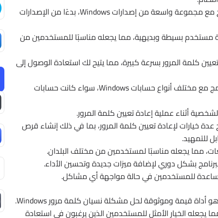
يعمل البرنامج مع مجموعة واسعة من إصدارات Windows، بدءًا من الإصدارات
هة مستخدم بسيطة وبديهية، مما يجعله مناسبًا للمستخدمين من
imy بإعادة تعيين كلمة المرور بسرعة كبيرة، مما يتيح لك استعادة الوصول إلى
يتوافق البرنامج مع مختلف أنواع حسابات Windows، سواء كانت حسابات
لشخصية أثناء عملية إعادة تعيين كلمة المرور.
ج عدة خيارات لإعادة تعيين كلمة المرور، بما في ذلك إنشاء قرص
غات، مما يجعله مناسبًا لمستخدمين من مختلف البلدان.
رنامج بشكل دوري لإضافة ميزات جديدة وتحسين الأداء.
مساعدة للمستخدمين في حالة مواجهة أي مشاكل.
باختصار، برنامج imyPass Windows Password Reset هو أداة قيمة وموثوقة لحل مشكلة نسيان كلمة مرور Windows.
ا يجعله الخيار الأمثل للمستخدمين الذين يرغبون في استعادة