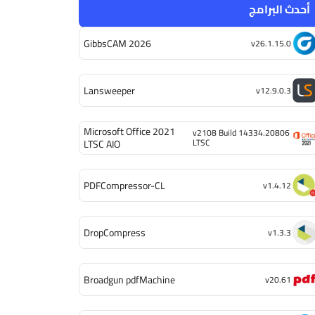
أحدث البرامج
GibbsCAM 2026
v26.1.15.0
Lansweeper
v12.9.0.3
Microsoft Office 2021
v2108 Build 14334.20806
LTSC
LTSC AIO
PDFCompressor-CL
v1.4.12
DropCompress
v1.3.3
Broadgun pdfMachine
v20.61