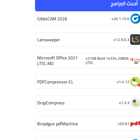
أحدث البرامج
GibbsCAM 2026
v26.1.15.0
Lansweeper
v12.9.0.3
Microsoft Office 2021
v2108 Build 14334.20806
LTSC
LTSC AIO
PDFCompressor-CL
v1.4.12
DropCompress
v1.3.3
Broadgun pdfMachine
v20.61