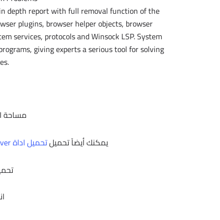
 depth report with full removal function of the
owser plugins, browser helper objects, browser
stem services, protocols and Winsock LSP. System
grams, giving experts a serious tool for solving
es.
مساحة البرنامج 77
يمكنك أيضاً تحميل
تحميل اداة Defender Remover
تحمي
ان