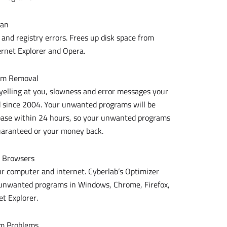
can
nd registry errors. Frees up disk space from
ernet Explorer and Opera.
am Removal
 yelling at you, slowness and error messages your
ed since 2004. Your unwanted programs will be
tabase within 24 hours, so your unwanted programs
aranteed or your money back.
 Browsers
r computer and internet. Cyberlab’s Optimizer
g unwanted programs in Windows, Chrome, Firefox,
t Explorer.
em Problems