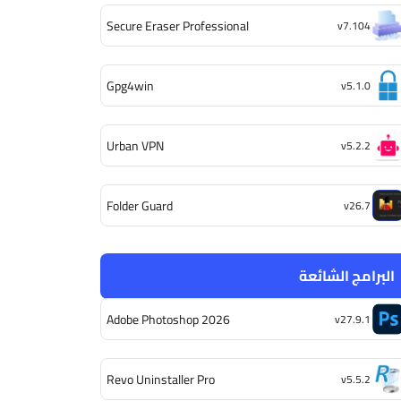
Secure Eraser Professional
v7.104
Gpg4win
v5.1.0
Urban VPN
v5.2.2
Folder Guard
v26.7
البرامج الشائعة
Adobe Photoshop 2026
v27.9.1
Revo Uninstaller Pro
v5.5.2