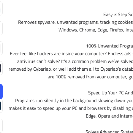
Easy 3 Step S
Removes spyware, unwanted programs, tracking cookies a
Windows, Chrome, Edge, Firefox, Int
100% Unwanted Progr
Ever feel like hackers are inside your computer? Endless ads
antivirus can’t solve? It’s a common problem we’ve solv
removed by Cyberlab, or we’ll add them all to Cyberlab’s da
are 100% removed from your computer, gu
Speed Up Your PC And
Programs run silently in the background slowing down you
makes it easy to speed up your PC and browsers by disablin
Edge, Opera and Interne
Solves Advanced Syst