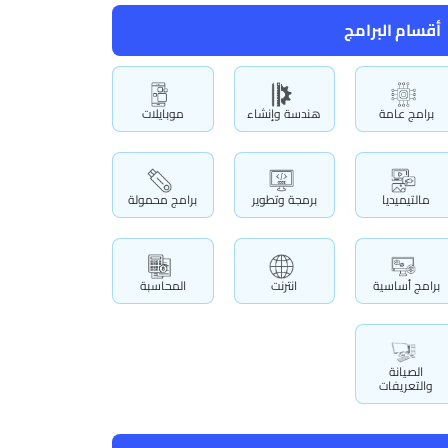
أقسام البرامج
برامج عامة
هندسة وإنشاء
موبايلات
مالتيميديا
برمجة وتطوير
برامج محمولة
برامج أساسية
انترنت
المحاسبة
الصيانة
والتعريفات