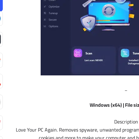
_
Windows (x64) | File si
Description
Love Your PC Again. Removes spyware, unwanted programs,
cookies and more to make your computer and bro