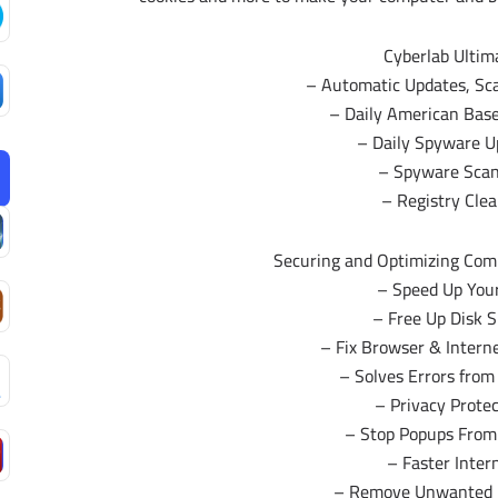
Cyberlab Ultim
– Automatic Updates, Sc
– Daily American Bas
– Daily Spyware U
– Spyware Sca
– Registry Cle
Securing and Optimizing Com
– Speed Up You
– Free Up Disk 
– Fix Browser & Intern
– Solves Errors fro
– Privacy Prote
– Stop Popups Fro
– Faster Inter
– Remove Unwanted 