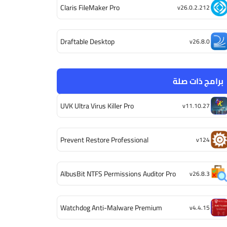
Claris FileMaker Pro
v26.0.2.212
Draftable Desktop
v26.8.0
برامج ذات صلة
UVK Ultra Virus Killer Pro
v11.10.27
Prevent Restore Professional
v124
AlbusBit NTFS Permissions Auditor Pro
v26.8.3
Watchdog Anti-Malware Premium
v4.4.15