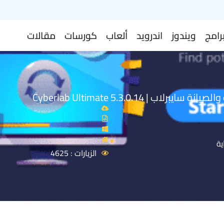
رامج
ويندوز
اندرويد
ألعاب
كورسات
مقالات
ايبرلاب | Cyberlab Ultimate 5.3.0.14
ية
الزيارات : 4625