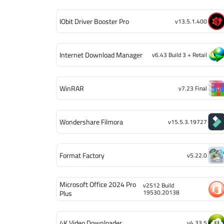
IObit Driver Booster Pro
v13.5.1.400
Internet Download Manager
v6.43 Build 3 + Retail
WinRAR
v7.23 Final
Wondershare Filmora
v15.5.3.19727
Format Factory
v5.22.0
Microsoft Office 2024 Pro
v2512 Build
19530.20138
Plus
4K Video Downloader
v4.33.5