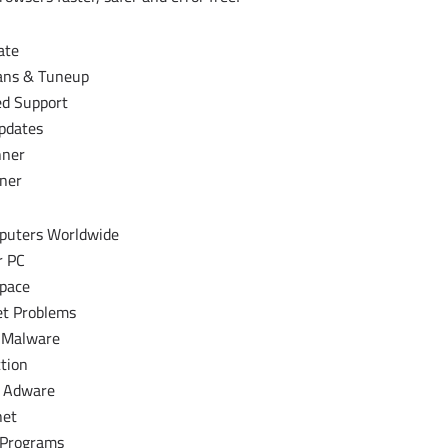
ate
ans & Tuneup
ed Support
pdates
nner
aner
puters Worldwide
r PC
Space
et Problems
m Malware
ction
m Adware
net
Programs