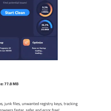
ze: 77.8 MB
 junk files, unwanted registry keys, tracking
wsers faster, safer and error free!