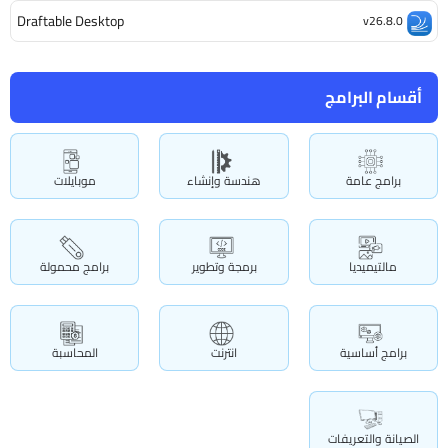
Draftable Desktop
v26.8.0
أقسام البرامج
برامج عامة
هندسة وإنشاء
موبايلات
مالتيميديا
برمجة وتطوير
برامج محمولة
برامج أساسية
انترنت
المحاسبة
الصيانة والتعريفات