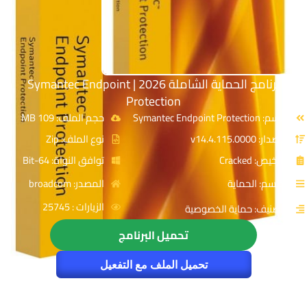
برنامج الحماية الشاملة 2026 | Symantec Endpoint
Protection
الاسم: Symantec Endpoint Protection
حجم الملف: 109 MB
الإصدار: v14.4.115.0000
نوع الملف: Zip
الترخيص: Cracked
توافق النواة: 64-Bit
القسم: الحماية
المصدر: broadcom
الزيارات : 25745
التصنيف: حماية الخصوصية
تحميل البرنامج
تحميل الملف مع التفعيل