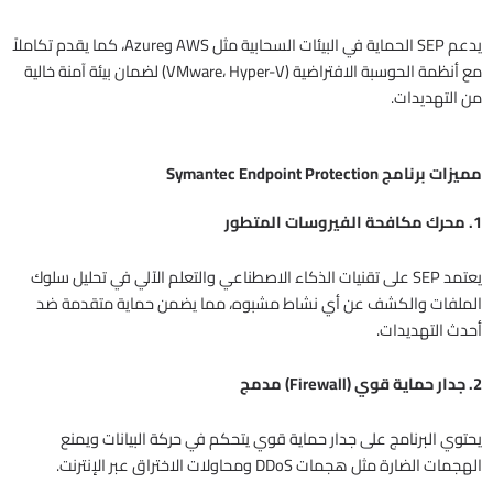
يدعم SEP الحماية في البيئات السحابية مثل AWS وAzure، كما يقدم تكاملاً
مع أنظمة الحوسبة الافتراضية (VMware، Hyper-V) لضمان بيئة آمنة خالية
من التهديدات.
مميزات برنامج Symantec Endpoint Protection
1. محرك مكافحة الفيروسات المتطور
يعتمد SEP على تقنيات الذكاء الاصطناعي والتعلم الآلي في تحليل سلوك
الملفات والكشف عن أي نشاط مشبوه، مما يضمن حماية متقدمة ضد
أحدث التهديدات.
2. جدار حماية قوي (Firewall) مدمج
يحتوي البرنامج على جدار حماية قوي يتحكم في حركة البيانات ويمنع
الهجمات الضارة مثل هجمات DDoS ومحاولات الاختراق عبر الإنترنت.