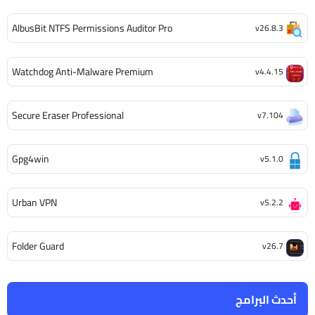
AlbusBit NTFS Permissions Auditor Pro
v26.8.3
Watchdog Anti-Malware Premium
v4.4.15
Secure Eraser Professional
v7.104
Gpg4win
v5.1.0
Urban VPN
v5.2.2
Folder Guard
v26.7
أحدث البرامج