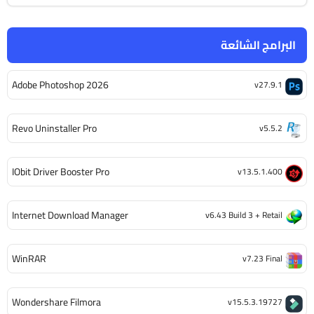
البرامج الشائعة
Adobe Photoshop 2026
v27.9.1
Revo Uninstaller Pro
v5.5.2
IObit Driver Booster Pro
v13.5.1.400
Internet Download Manager
v6.43 Build 3 + Retail
WinRAR
v7.23 Final
Wondershare Filmora
v15.5.3.19727