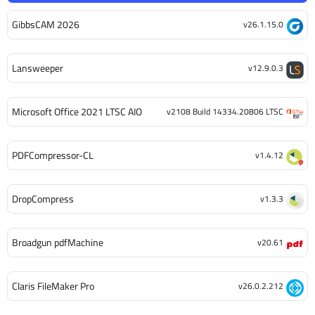
GibbsCAM 2026
v26.1.15.0
Lansweeper
v12.9.0.3
Microsoft Office 2021 LTSC AIO
v2108 Build 14334.20806 LTSC
PDFCompressor-CL
v1.4.12
DropCompress
v1.3.3
Broadgun pdfMachine
v20.61
Claris FileMaker Pro
v26.0.2.212