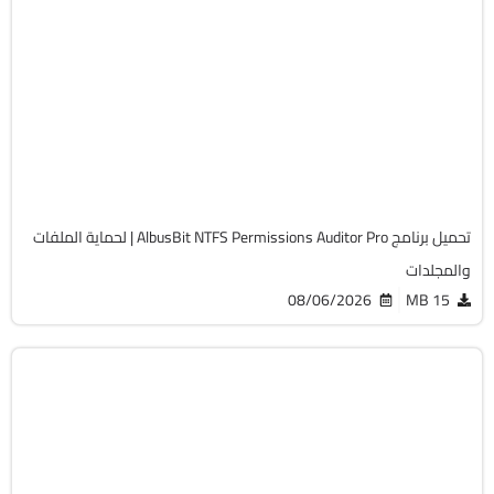
الحماية
32 & 64-Bit
v26.8.3
Cracked
1963
تحميل برنامج AlbusBit NTFS Permissions Auditor Pro | لحماية الملفات
والمجلدات
08/06/2026
15 MB
الحماية
32 & 64-Bit
v5.1.0