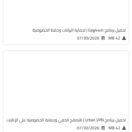
Cracked
1638
تحميل برنامج Gpg4win | لحماية البيانات وحفظ الخصوصية
07/30/2026
42 MB
الحماية
32 & 64-Bit
v5.2.2
Free
833
تحميل برنامج Urban VPN | للتصفح الخفي وحماية الخصوصية على الإنترنت
07/30/2026
42 MB