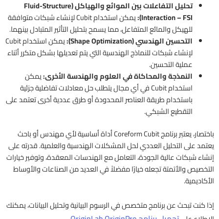
تحليل التفاعلات بين الموائع والهياكل (Fluid-Structure
Interaction – FSI):
يمكن استخدام Cubit لإنشاء شبكات متوافقة
للهيكل والمائع المتفاعل، مما يسمح بتحليل التأثير المتبادل بينهما.
التحسين الهندسي (Shape Optimization):
يمكن استخدام Cubit
لإنشاء شبكات للنماذج الهندسية التي يتم تعديلها بشكل متكرر أثناء
عملية التحسين.
النمذجة والمحاكاة في العلوم والهندسة الأخرى:
يمكن
استخدام Cubit في أي مجال يتطلب حل معادلات تفاضلية جزئية
باستخدام طريقة العناصر المحدودة أو طرق عددية أخرى تعتمد على
التقطيع الشبكي.
باختصار، يعتبر برنامج Coreform Cubit أداة أساسية لأي مهندس أو باحث
يعتمد على التحليل العددي لحل المشكلات الهندسية والعلمية. قدرته على
إنشاء شبكات عالية الجودة، التعامل مع الهندسات المعقدة، وتوفير خيارات
التخصيص والأتمتة تجعله خيارًا مفضلاً في العديد من الصناعات والأوساط
الأكاديمية.
إذا كنت تبحث عن برنامج متخصص في الرسوم البيانية وتحليل البيانات، يمكنك
تحميل برنامج OriginLab OriginPro
الاطلاع على
.