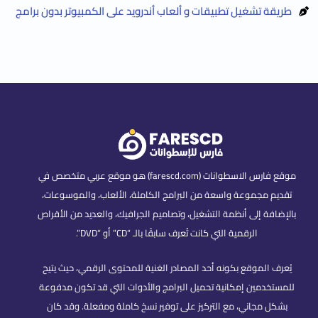
طريقة تشغيل تطبيقات و ألعاب أندرويد على الكمبيوتر بدون برامج
موقع فارس الاسطوانات (farescd.com) هو موقع عربي متخصص في
تقديم مجموعة واسعة من البرامج الكاملة، الألعاب، والموسوعات،
بالإضافة إلى أنظمة التشغيل، وتصاميم الجرافيك، والعديد من الأقراص
الرقمية التي كانت تُعرف سابقًا بالـ “CD” أو “DVD”.
يُعرف الموقع بكونه أحد المصادر الغنية للمحتوى الرقمي، حيث يتيح
للمستخدمين إمكانية تحميل البرامج والأدوات التي قد تكون مدفوعة
بشكل مجاني، مع التركيز على توفير نسخ كاملة ومفعلة. وقد كان