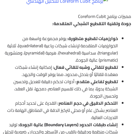
مميزات برنامج Coreform Cubit
جودة وتقنية التقطيع الشبكي المتقدمة:
خوارزميات تقطيع متطورة:
يوفر مجموعة واسعة من
الخوارزميات المتقدمة لإنشاء شبكات رباعية (quadrilateral)، ثلاثية
(triangular)، سداسية (hexahedral)، هرمية (pyramidal)، ومنشورية
(prismatic) عالية الجودة.
تقطيع تلقائي وشبه تلقائي فعال:
إمكانية إنشاء شبكات
معقدة تلقائيًا أو بتدخل محدود، مما يوفر الوقت والجهد.
تقطيع تفاعلي متقدم:
أدوات تحكم دقيقة لتعديل وتحسين
الشبكة يدويًا، بما في ذلك تقسيم العناصر، دمجها، نقل العقد،
وتحسين الجودة.
التحكم الدقيق في حجم العناصر:
القدرة على تحديد أحجام
العناصر بشكل عام أو محلي لتركيز الدقة في المناطق الهامة ذات
التدرجات العالية.
إنشاء طبقات الحدود (Boundary Layers) عالية الجودة:
توليد
شبكات منظمة ودقيقة بالقرب من الأسطح والجدران، ضرورية لتحليل