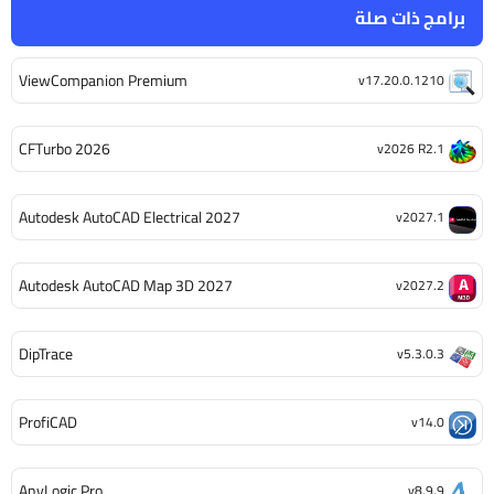
برامج ذات صلة
ViewCompanion Premium
v17.20.0.1210
CFTurbo 2026
v2026 R2.1
Autodesk AutoCAD Electrical 2027
v2027.1
Autodesk AutoCAD Map 3D 2027
v2027.2
DipTrace
v5.3.0.3
ProfiCAD
v14.0
AnyLogic Pro
v8.9.9