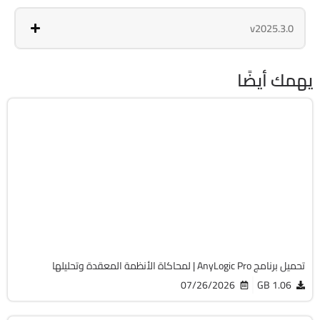
v2025.3.0
يهمك أيضًا
هندسة وإنشاء
32 & 64-Bit
v8.9.9
Cracked
831
تحميل برنامج AnyLogic Pro | لمحاكاة الأنظمة المعقدة وتحليلها
07/26/2026
1.06 GB