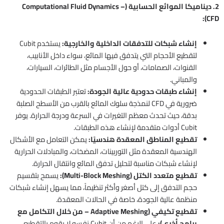
2. ديناميكا الموائع الحسابية (Computational Fluid Dynamics –
CFD):
إنشاء شبكات للتدفقات الداخلية والخارجية:
يستخدم Cubit
لتقطيع الأحجام التي يتدفق فيها المائع، سواء داخل الأنابيب،
القنوات، الصمامات، أو حول الأجسام مثل الطائرات، السيارات،
والمباني.
إنشاء طبقات حدودية عالية الجودة:
تعتبر الطبقات الحدودية
ضرورية في CFD لنمذجة سلوك المائع بالقرب من الأسطح الصلبة
بدقة، حيث تحدث معظم التغيرات في السرعة ودرجة الحرارة. يوفر
Cubit أدوات متقدمة لإنشاء هذه الطبقات.
تقطيع المناطق المعقدة هندسيًا:
يمكن التعامل مع الأشكال
الهندسية المعقدة مثل التوربينات، المضخات، والمبادلات الحرارية
لإنشاء شبكات مناسبة لتحليل تدفق المائع وانتقال الحرارة.
تقطيع متعدد الكتل (Multi-Block Meshing):
يسمح بتقسيم
حجم التدفق إلى كتل أصغر وأكثر تنظيماً، مما يسهل إنشاء شبكات
منظمة عالية الجودة، خاصة في الحالات المعقدة.
تقطيع تكيفي (Adaptive Meshing – من خلال التكامل مع
برامج أخرى):
على الرغم من أن Cubit نفسه لا يقوم بالتقطيع