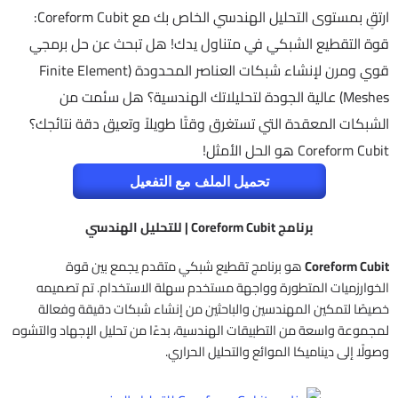
ارتقِ بمستوى التحليل الهندسي الخاص بك مع Coreform Cubit:
قوة التقطيع الشبكي في متناول يدك! هل تبحث عن حل برمجي
قوي ومرن لإنشاء شبكات العناصر المحدودة (Finite Element
Meshes) عالية الجودة لتحليلاتك الهندسية؟ هل سئمت من
الشبكات المعقدة التي تستغرق وقتًا طويلاً وتعيق دقة نتائجك؟
Coreform Cubit هو الحل الأمثل!
تحميل الملف مع التفعيل
برنامج Coreform Cubit | للتحليل الهندسي
Coreform Cubit
هو برنامج تقطيع شبكي متقدم يجمع بين قوة
الخوارزميات المتطورة وواجهة مستخدم سهلة الاستخدام. تم تصميمه
خصيصًا لتمكين المهندسين والباحثين من إنشاء شبكات دقيقة وفعالة
لمجموعة واسعة من التطبيقات الهندسية، بدءًا من تحليل الإجهاد والتشوه
وصولًا إلى ديناميكا الموائع والتحليل الحراري.