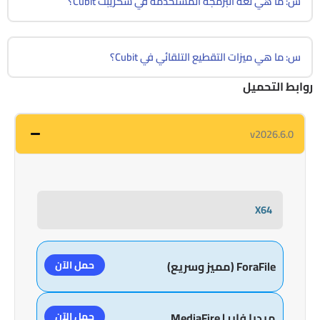
س: ما هي لغة البرمجة المستخدمة في سكريبت Cubit؟
س: ما هي ميزات التقطيع التلقائي في Cubit؟
روابط التحميل
v2026.6.0
X64
حمل الآن
ForaFile (مميز وسريع)
حمل الآن
ميديا فاير | MediaFire