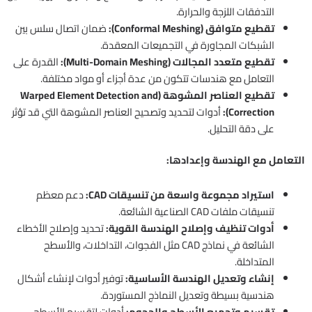
التدفقات اللزجة والحرارة.
تقطيع متوافق (Conformal Meshing):
ضمان اتصال سلس بين
الشبكات المجاورة في التجميعات المعقدة.
تقطيع متعدد المجالات (Multi-Domain Meshing):
القدرة على
التعامل مع هندسات تتكون من عدة أجزاء أو مواد مختلفة.
تقطيع العناصر المشوهة (Warped Element Detection and
Correction):
أدوات لتحديد وتصحيح العناصر المشوهة التي قد تؤثر
على دقة التحليل.
التعامل مع الهندسة وإعدادها:
استيراد مجموعة واسعة من تنسيقات CAD:
دعم معظم
تنسيقات ملفات CAD الصناعية الشائعة.
أدوات تنظيف وإصلاح الهندسة القوية:
تحديد وإصلاح الأخطاء
الشائعة في نماذج CAD مثل الفجوات، التداخلات، والأسطح
المتداخلة.
إنشاء وتعديل الهندسة الأساسية:
توفير أدوات لإنشاء أشكال
هندسية بسيطة وتعديل النماذج المستوردة.
تقسيم وتجميع الأسطح والحجوم:
أدوات لتقسيم الأسطح