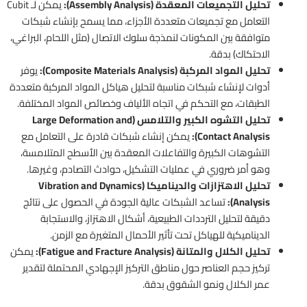
تحليل التجميعات المعقدة (Assembly Analysis):
يمكن لـ Cubit
التعامل مع تجميعات متعددة الأجزاء، مما يسمح بإنشاء شبكات
متوافقة بين المكونات لنمذجة سلوك الاتصال (مثل اللحام، البراغي،
الاحتكاك) بدقة.
تحليل المواد المركبة (Composite Materials Analysis):
يوفر
أدوات لإنشاء شبكات مناسبة لتحليل هياكل المواد المركبة متعددة
الطبقات، مع التحكم في اتجاه الألياف وخصائص المواد المختلفة.
تحليل التشوه الكبير والتلامس (Large Deformation and
Contact Analysis):
يمكن إنشاء شبكات قادرة على التعامل مع
التشوهات الكبيرة والتفاعلات المعقدة بين الأسطح المتلامسة،
وهو أمر ضروري في عمليات التشكيل، حوادث التصادم، وغيرها.
تحليل الاهتزازات والديناميكا (Vibration and Dynamics
Analysis):
تساعد الشبكات عالية الجودة في الحصول على نتائج
دقيقة لتحليل الترددات الطبيعية، أشكال الاهتزاز، والاستجابة
الديناميكية للهياكل تحت تأثير الأحمال المتغيرة مع الزمن.
تحليل الكلال والمتانة (Fatigue and Fracture Analysis):
يمكن
تركيز حجم العناصر حول مناطق التركيز الإجهادي المحتملة لتقدير
عمر الكلال ونمو الشقوق بدقة.