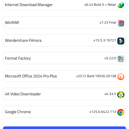
Internet Download Manager
v6.43 Build 3 + Retail
WinRAR
v7.23 Final
Wondershare Filmora
v15.5.3.19727
Format Factory
v5.22.0
Microsoft Office 2024 Pro Plus
v2512 Build 19530.20138
4K Video Downloader
v4.33.5
Google Chrome
v125.0.6422.113