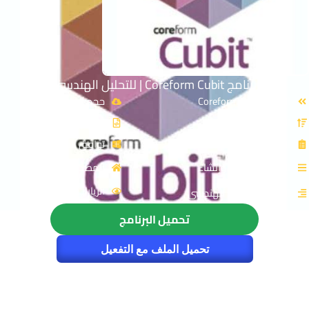
برنامج Coreform Cubit | للتحليل الهندسي
الاسم: Coreform Cubit
حجم الملف: 961 MB
الإصدار: v2026.6.0
نوع الملف: Zip
الترخيص: Cracked
توافق النواة: 64-Bit
القسم: هندسة وإنشاء
المصدر: coreform
الزيارات : 1373
التصنيف: التحليل الهندسى
تحميل البرنامج
تحميل الملف مع التفعيل