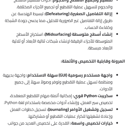
والحجوم لتسهيل عملية التقطيع أو تجميع الأجزاء المختلفة.
إزالة التفاصيل الصغيرة (Defeaturing):
تبسيط الهندسة عن
طريق إزالة التفاصيل غير الضرورية للتحليل، مما يحسن جودة الشبكة
وكفاءة الحساب.
إنشاء أسطح متوسطة (Midsurfacing):
استخراج الأسطح
المتوسطة للأجزاء الرقيقة لإنشاء شبكات ثنائية الأبعاد أو ثلاثية
الأبعاد مبسطة.
المرونة وقابلية التخصيص والأتمتة:
واجهة مستخدم رسومية (GUI) سهلة الاستخدام:
واجهة بديهية
ومنظمة تسهل عملية التقطيع وتوفر وصولاً سهلاً إلى جميع
الأدوات.
سكريبت Python قوي:
إمكانية أتمتة مهام التقطيع المعقدة،
تخصيص سير العمل، وإنشاء أدوات مخصصة باستخدام لغة Python.
تسجيل وتشغيل الأوامر (Journaling):
تسجيل خطوات العمل
وإعادة تشغيلها لتكرار عمليات التقطيع أو مشاركتها.
خيارات تخصيص واسعة:
القدرة على تخصيص العديد من جوانب