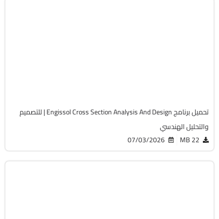
هندسة وإنشاء
32 & 64-Bit
v5.7.2
Cracked
1052
تحميل برنامج Engissol Cross Section Analysis And Design | للتصميم
والتحليل الهندسي
07/03/2026
22 MB
هندسة وإنشاء
64-Bit
v2026.1