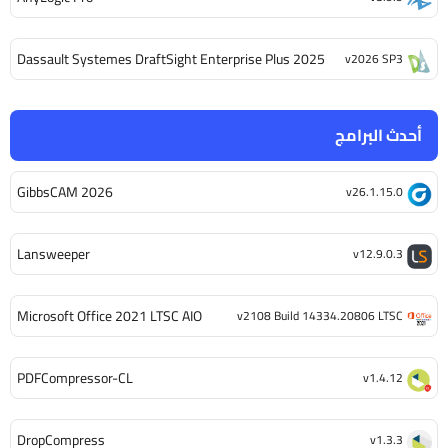
Dassault Systemes DraftSight Enterprise Plus 2025
v2026 SP3
أحدث البرامج
GibbsCAM 2026
v26.1.15.0
Lansweeper
v12.9.0.3
Microsoft Office 2021 LTSC AIO
v2108 Build 14334.20806 LTSC
PDFCompressor-CL
v1.4.12
DropCompress
v1.3.3