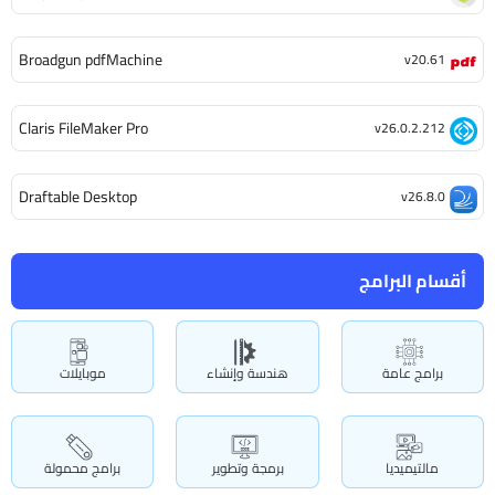
Broadgun pdfMachine
v20.61
Claris FileMaker Pro
v26.0.2.212
Draftable Desktop
v26.8.0
أقسام البرامج
برامج عامة
هندسة وإنشاء
موبايلات
مالتيميديا
برمجة وتطوير
برامج محمولة