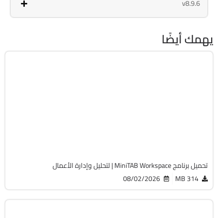
v8.9.6
يهمك أيضًا
برامج عامة
32 & 64-Bit
v1.5.3
Cracked
1284
تحميل برنامج MiniTAB Workspace | لتحليل وإدارة الأعمال
08/02/2026
314 MB