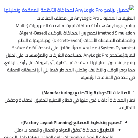
التطبيقات العملية لـ AnyLogic Pro في مختلف الصناعات
برنامج AnyLogic هو أداة محاكاة قوية ومتعددة المنهجيات (Multi-
method Simulation) تجمع بين المحاكاة بالوكلاء (Agent-Based)،
والمحاكاة المنفصلة الأحداث (Discrete-Event)، وديناميكيات النظم
(System Dynamics)، مما يجعله مرنًا وقادرًا على نمذجة أنظمة معقدة
للغاية.يُستخدم AnyLogic Pro لمساعدة الشركات والمؤسسات على تحليل
وفهم وتحسين عملياتها المعقدة قبل تطبيق أي تغييرات على أرض الواقع،
مما يوفر الوقت والتكاليف ويتجنب المخاطر. فيما يلي أبرز تطبيقاته العملية
في عدد من الصناعات الرئيسية:
1.
الصناعات التحويلية والتصنيع (Manufacturing)
تعتبر المحاكاة أداة لا غنى عنها في قطاع التصنيع لتحقيق الكفاءة وخفض
التكاليف.
تصميم وتخطيط المصانع (Factory Layout Planning):
التطبيق:
محاكاة تدفق المواد والعمال والمعدات (مثل
الرافعات الشوكية والروبوتات ذاتية القيادة AGVs) داخل المصنع.