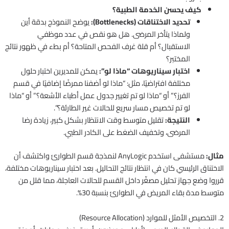
كيف يحسن الخدمة الطبية؟
تحديد الاختناقات (Bottlenecks):
يوضح النموذج بدقة أين
ولماذا يتأخر المرضى. هل هو نقص في عدد موظفي
الاستقبال؟ أم قلة غرف الفحص المتاحة؟ أم بطء في ظهور نتائج
المختبر؟
اختبار سيناريوهات “ماذا لو”:
يمكن للمديرين اختبار حلول
مختلفة افتراضيًا، مثل: “ماذا لو أضفنا ممرضًا إضافيًا في قسم
الفرز؟” أو “ماذا لو تم تغيير جدول عمل أطباء الأشعة؟” أو “ماذا
لو تم تخصيص مسار سريع للحالات غير الطارئة؟”.
النتيجة:
تقليل متوسط وقت الانتظار بشكل كبير، زيادة رضا
المرضى، وتخفيف الضغط على الكادر الطبي.
مثال:
مستشفى استخدم AnyLogic لنمذجة قسم الطوارئ واكتشف أن
الاختناق الرئيسي كان في انتظار نتائج التحاليل. بعد اختبار سيناريوهات مختلفة،
قرروا وضع جهاز تحليل مصغّر داخل القسم للحالات العاجلة، مما قلل من
متوسط مدة بقاء المريض في الطوارئ بنسبة 30%.
2. التخصيص الأمثل للموارد (Resource Allocation)