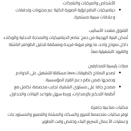
الأشخاص والمركبات والشركات.
ديناميكيات النظم لرؤية الصورة الكلية عبر مخزونات وتدفقات
وعلاقات سببية مستمرة.
التفوق متعدد الأساليب
تُمكن البنية الهجينة من دمج عناصر الديناميكيات والنمذجة الحدثية والوكلاء
داخل نموذج واحد، ما يوفر مرونة فريدة ومعمّقة لتحليل الظواهر الناشئة
والقيود التشغيلية معاً.
ميزات رئيسية للمحترفين
تصدير النماذج كتطبيقات Java مستقلة للتشغيل على الخوادم
ودمجها ضمن نظم دعم القرار المؤسسية.
مصحح جافا على مستوى الشفرة، تجارب مخصصة، تكامل مع
أنظمة التحكم بالإصدارات، وربط سهل بقواعد البيانات والجداول.
مكتبات صناعية جاهزة
توفر مكتبات متخصصة للمرور والسكك والمشاة والتصنيع والمستودعات
وعمليات الأعمال لتسريع البناء وخفض وقت التطوير.