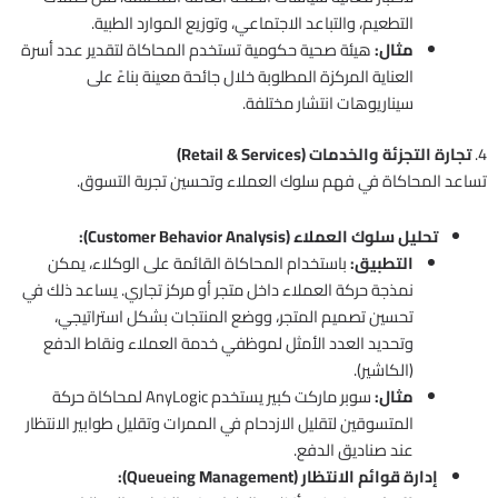
التطعيم، والتباعد الاجتماعي، وتوزيع الموارد الطبية.
مثال:
هيئة صحية حكومية تستخدم المحاكاة لتقدير عدد أسرة
العناية المركزة المطلوبة خلال جائحة معينة بناءً على
سيناريوهات انتشار مختلفة.
4.
تجارة التجزئة والخدمات (Retail & Services)
تساعد المحاكاة في فهم سلوك العملاء وتحسين تجربة التسوق.
تحليل سلوك العملاء (Customer Behavior Analysis):
التطبيق:
باستخدام المحاكاة القائمة على الوكلاء، يمكن
نمذجة حركة العملاء داخل متجر أو مركز تجاري. يساعد ذلك في
تحسين تصميم المتجر، ووضع المنتجات بشكل استراتيجي،
وتحديد العدد الأمثل لموظفي خدمة العملاء ونقاط الدفع
(الكاشير).
مثال:
سوبر ماركت كبير يستخدم AnyLogic لمحاكاة حركة
المتسوقين لتقليل الازدحام في الممرات وتقليل طوابير الانتظار
عند صناديق الدفع.
إدارة قوائم الانتظار (Queueing Management):