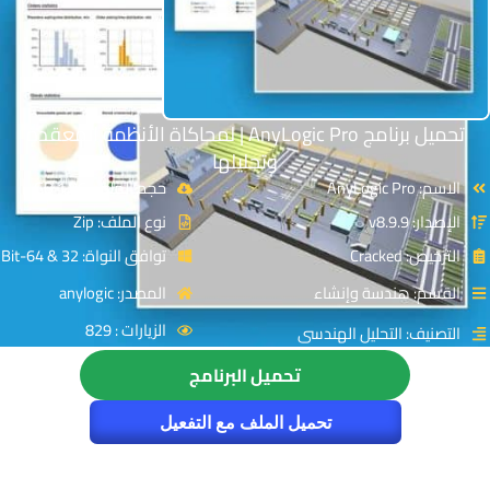
تحميل برنامج AnyLogic Pro | لمحاكاة الأنظمة المعقدة
وتحليلها
الاسم: AnyLogic Pro
حجم الملف: 1.06 GB
الإصدار: v8.9.9
نوع الملف: Zip
الترخيص: Cracked
توافق النواة: 32 & 64-Bit
القسم: هندسة وإنشاء
المصدر: anylogic
الزيارات : 829
التصنيف: التحليل الهندسى
تحميل البرنامج
تحميل الملف مع التفعيل