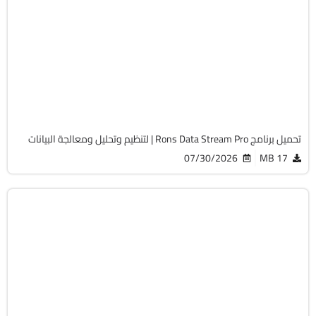
برامج عامة
32 & 64-Bit
v2026.7.20.748
Cracked
1489
تحميل برنامج Rons Data Stream Pro | لتنظيم وتحليل ومعالجة البيانات
07/30/2026
17 MB
أوفيس
32 & 64-Bit
v7.2
Cracked