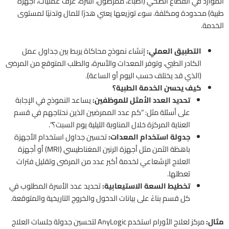
الموارد في القطاع الصحي (أطباء، ممرضون، أسرة، غرف عمليات، أجهزة
طبية) محدودة ومكلفة. سوء توزيعها يعني هدرًا للمال وتدنيًا لمستوى
الخدمة.
التطبيق العملي:
إنشاء نموذج محاكاة يربط بين جداول عمل
الكادر الطبي، وتوفر المعدات والأسرة، والطلب المتوقع من المرضى
(الذي قد يختلف حسب اليوم أو الساعة).
كيف يحسن الخدمة الطبية؟
تحديد العدد الأمثل للموظفين:
يساعد النموذج في الإجابة
على أسئلة مثل: “كم عدد الممرضين الذين نحتاجهم في قسم
العناية المركزة خلال المناوبة الليلية يوم السبت؟”.
جدولة استخدام المعدات:
تحسين جداول استخدام الأجهزة
باهظة الثمن مثل أجهزة الرنين المغناطيسي (MRI) أو أجهزة
العلاج الإشعاعي لخدمة أكبر عدد من المرضى وتقليل فترات
تعطلها.
تخطيط السعة الاستيعابية:
تحديد عدد الأسرة المطلوب في
كل قسم بناءً على بيانات الدخول والخروج التاريخية والمتوقعة.
مثال:
مركز لعلاج الأورام استخدم AnyLogic لتحسين جدولة جلسات العلاج