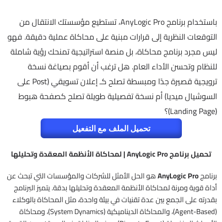
باستخدام برنامج AnyLogic Pro، تستطيع مؤسستك الانتقال من
التوقعات النظرية إلى قرارات مبنية على محاكاة عملية دقيقة. فهو
ليس مجرد برنامج محاكاة، بل منصة استراتيجية تمنحك رؤية شاملة
للنظام وتحسن الأداء العام. هل ترغب أن أقوم بصياغة نسخة
ترويجية قصيرة جدًا ومبسطة تصلح كـ إعلان تسويقي (Post على
السوشيال ميديا) أم نسخة تفصيلية طويلة تصلح كصفحة هبوط
(Landing Page)؟
تحميل الملف مع التفعيل
تحميل برنامج AnyLogic Pro | لمحاكاة الأنظمة المعقدة وتحليلها
برنامج
AnyLogic Pro
هو الحل الأمثل للشركات والمؤسسات التي تبحث عن
أداة قوية ومرنة لمحاكاة الأنظمة المعقدة وتحليلها بدقة. يتميز البرنامج
بقدرته على الجمع بين عدة تقنيات في بيئة واحدة، مثل المحاكاة بالوكلاء
(Agent-Based)، والمحاكاة الديناميكية (System Dynamics)، ومحاكاة