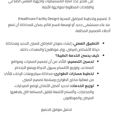
على تقدير عدد أسرة المستشفيات وأجهزة التنفس الصناعي
واللقاحات المطلوبة لمواجهة الأزمة.
5. تصميم وتخطيط المرافق الصحية (Healthcare Facility Design)
عند بناء مستشفى جديد أو توسعة قسم قائم، يمكن للمحاكاة أن تمنع
أخطاء التصميم المكلفة.
التطبيق العملي:
إنشاء نموذج افتراضي للمبنى الجديد ومحاكاة
حركة الأشخاص (مرضى، زوار، موظفين) والمعدات داخله.
كيف يحسن الخدمة الطبية؟
تحسين التصميم:
التأكد من أن تصميم الممرات، ومواقع
المصاعد، وتوزيع الأقسام يسهل الحركة ويمنع الازدحام.
تخطيط مسارات الطوارئ:
محاكاة سيناريوهات الإخلاء للتأكد
من فعالية مخارج الطوارئ وسلامة تصميم المبنى.
توزيع الخدمات:
تحديد أفضل الأماكن لوضع الصيدليات،
والمختبرات، وأقسام الأشعة لتقليل المسافة التي يقطعها
المرضى والموظفون.
تحميل موفق للجميع