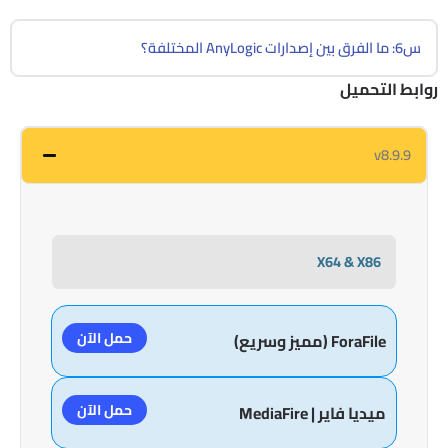
س6: ما الفرق بين إصدارات AnyLogic المختلفة؟
روابط التحميل
v8.9.9
X64 & X86
حمل الآن
ForaFile (مميز وسريع)
حمل الآن
ميديا فاير | MediaFire