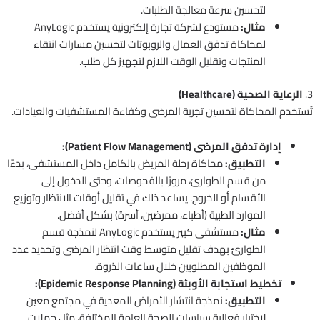
لتحسين سرعة معالجة الطلبات.
مثال:
مستودع لشركة تجارة إلكترونية يستخدم AnyLogic
لمحاكاة تدفق العمال والروبوتات لتحسين مسارات انتقاء
المنتجات وتقليل الوقت اللازم لتجهيز كل طلب.
3.
الرعاية الصحية (Healthcare)
تُستخدم المحاكاة لتحسين تجربة المرضى وكفاءة المستشفيات والعيادات.
إدارة تدفق المرضى (Patient Flow Management):
التطبيق:
محاكاة رحلة المريض بالكامل داخل المستشفى، بدءًا
من قسم الطوارئ، مرورًا بالفحوصات، وحتى الدخول إلى
الأقسام أو الخروج. يساعد ذلك في تقليل أوقات الانتظار وتوزيع
الموارد الطبية (أطباء، ممرضين، أسرة) بشكل أفضل.
مثال:
مستشفى كبير يستخدم AnyLogic لنمذجة قسم
الطوارئ بهدف تقليل متوسط وقت انتظار المرضى وتحديد عدد
الموظفين المطلوبين خلال ساعات الذروة.
تخطيط استجابة الأوبئة (Epidemic Response Planning):
التطبيق:
نمذجة انتشار الأمراض المعدية في مجتمع معين
لاختبار فعالية سياسات الصحة العامة المختلفة، مثل حملات