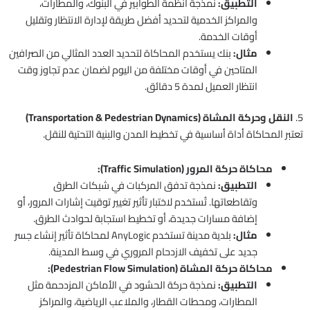
التطبيق:
نمذجة أنظمة الطوابير في البنوك، والمطارات،
والمراكز الخدمية لتحديد أفضل طريقة لإدارة الانتظار وتقليل
أوقات الخدمة.
مثال:
بنك يستخدم المحاكاة لتحديد العدد المثالي من الصرافين
المتاحين في أوقات مختلفة من اليوم لضمان عدم تجاوز وقت
انتظار العميل لمدة 5 دقائق.
5.
النقل وحركة المشاة (Transportation & Pedestrian Dynamics)
تعتبر المحاكاة أداة أساسية في تخطيط المدن والبنية التحتية للنقل.
محاكاة حركة المرور (Traffic Simulation):
التطبيق:
نمذجة تدفق المركبات في شبكات الطرق
وتقاطعاتها. تُستخدم لاختبار تأثير تغيير توقيت إشارات المرور، أو
إضافة مسارات جديدة، أو تخطيط استجابة لحوادث الطرق.
مثال:
بلدية مدينة تستخدم AnyLogic لمحاكاة تأثير إنشاء جسر
جديد على تخفيف الازدحام المروري في وسط المدينة.
محاكاة حركة المشاة (Pedestrian Flow Simulation):
التطبيق:
نمذجة حركة الحشود في الأماكن المزدحمة مثل
المطارات، ومحطات القطار، والملاعب الرياضية، والمراكز