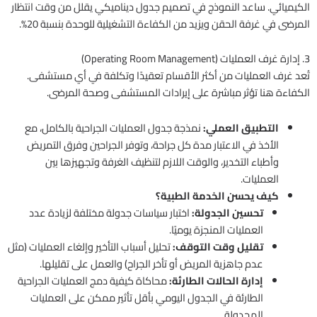
الكيميائي. ساعد النموذج في تصميم جدول ديناميكي يقلل من وقت انتظار
المرضى في غرفة الحقن ويزيد من الكفاءة التشغيلية للوحدة بنسبة 20%.
3. إدارة غرف العمليات (Operating Room Management)
تُعد غرف العمليات من أكثر الأقسام تعقيدًا وتكلفة في أي مستشفى.
الكفاءة هنا تؤثر مباشرة على إيرادات المستشفى وصحة المرضى.
التطبيق العملي:
نمذجة جدول العمليات الجراحية بالكامل، مع
الأخذ في الاعتبار مدة كل جراحة، وتوفر الجراحين وفرق التمريض
وأطباء التخدير، والوقت اللازم لتنظيف الغرفة وتجهيزها بين
العمليات.
كيف يحسن الخدمة الطبية؟
تحسين الجدولة:
اختبار سياسات جدولة مختلفة لزيادة عدد
العمليات المنجزة يوميًا.
تقليل وقت التوقف:
تحليل أسباب التأخير وإلغاء العمليات (مثل
عدم جاهزية المريض أو تأخر الجراح) والعمل على تقليلها.
إدارة الحالات الطارئة:
محاكاة كيفية دمج العمليات الجراحية
الطارئة في الجدول اليومي بأقل تأثير ممكن على العمليات
المجدولة.