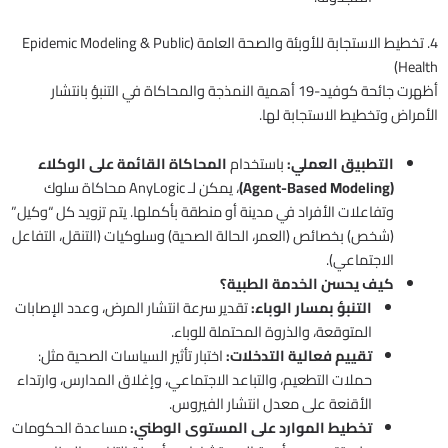
4. تخطيط الاستجابة للأوبئة والصحة العامة (Epidemic Modeling & Public
Health)
أظهرت جائحة كوفيد-19 أهمية النمذجة والمحاكاة في التنبؤ بانتشار
الأمراض وتخطيط الاستجابة لها.
التطبيق العملي:
باستخدام
المحاكاة القائمة على الوكلاء
(Agent-Based Modeling)
، يمكن لـ AnyLogic محاكاة سلوك
وتفاعلات الأفراد في مدينة أو منطقة بأكملها. يتم تزويد كل “وكيل”
(شخص) بخصائص (العمر، الحالة الصحية) وسلوكيات (التنقل، التفاعل
الاجتماعي).
كيف يحسن الخدمة الطبية؟
التنبؤ بمسار الوباء:
تقدير سرعة انتشار المرض، وعدد الإصابات
المتوقعة، والذروة المحتملة للوباء.
تقييم فعالية التدخلات:
اختبار تأثير السياسات الصحية مثل:
حملات التطعيم، والتباعد الاجتماعي، وإغلاق المدارس، وارتداء
الأقنعة على معدل انتشار الفيروس.
تخطيط الموارد على المستوى الوطني:
مساعدة الحكومات