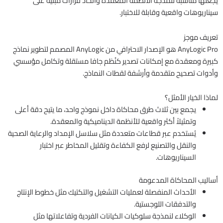
يجعلها مناسبة لنمذجة الأنظمة المعقدة واتخاذ قرارات مبنية على
سيناريوهات واقعية وقابلة للاختبار.
تعريف موجز
AnyLogic Pro هو الإصدار الاحترافي من AnyLogic المصمم لتطوير نماذج
كبيرة ومعقدة مع إمكانات تصدير كنُظم جافا مستقلة وتكامل مؤسسي
وأدوات تصحيح متقدمة وأرشفة لقطات النماذج.
لماذا الخيار الأمثل؟
يجمع بين ثلاث طرق محاكاة داخل نموذج واحد، ما يتيح دقة أعلى
وتمثيلاً أكثر واقعية للأنظمة الديناميكية والمعقدة.
يُستخدم عبر قطاعات متعددة مثل سلاسل الإمداد والرعاية الصحية
والنقل والتصنيع لرفع الكفاءة وتقليل المخاطر عبر اختبار
السيناريوهات.
أساليب المحاكاة المدعومة
الأحداث المنفصلة لعمليات التشغيل والتكتيك مثل خطوط الإنتاج
والتدفقات اللوجستية.
الوكلاء لنمذجة سلوكيات الكيانات الفردية وتفاعلاتها مثل