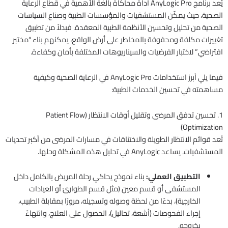
يُعد برنامج AnyLogic Pro أداة محاكاة بالغة الأهمية في قطاع الرعاية
الصحية، حيث يمكّن المستشفيات والمؤسسات الطبية وصناع السياسات
الصحية من تحليل وتحسين الأنظمة الطبية المعقدة. فبدلاً من تطبيق
تغييرات مكلفة ومحفوفة بالمخاطر على أرض الواقع، يمكنهم بناء “مختبر
افتراضي” لاختبار الفرضيات والسيناريوهات المختلفة بأمان وكفاءة.
فيما يلي أبرز استخدامات AnyLogic Pro في الرعاية الصحية وكيفية
مساهمته في تحسين الخدمات الطبية:
1. تحسين تدفق المرضى وتقليل أوقات الانتظار (Patient Flow
Optimization)
تُعد قوائم الانتظار الطويلة والاختناقات في مسارات المرضى من أكبر تحديات
المستشفيات. يساعد AnyLogic في تحليل هذه المشكلة وحلها.
التطبيق العملي:
بناء نموذج يحاكي رحلة المريض بالكامل داخل
المستشفى أو قسم معين (مثل قسم الطوارئ أو العيادات
الخارجية)، بدءًا من لحظة وصوله وتسجيله، مرورًا بمقابلة الطبيب،
إجراء الفحوصات (أشعة، تحاليل)، الحصول على العلاج، وانتهاءً
بخروجه.