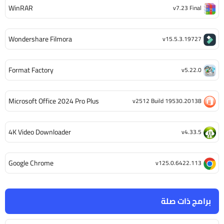
WinRAR
v7.23 Final
Wondershare Filmora
v15.5.3.19727
Format Factory
v5.22.0
Microsoft Office 2024 Pro Plus
v2512 Build 19530.20138
4K Video Downloader
v4.33.5
Google Chrome
v125.0.6422.113
برامج ذات صلة