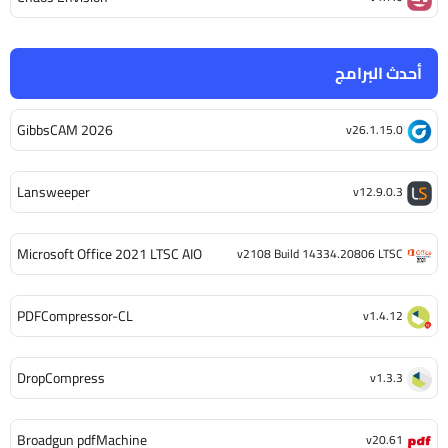
أحدث البرامج
GibbsCAM 2026
v26.1.15.0
Lansweeper
v12.9.0.3
Microsoft Office 2021 LTSC AIO
v2108 Build 14334.20806 LTSC
PDFCompressor-CL
v1.4.12
DropCompress
v1.3.3
Broadgun pdfMachine
v20.61