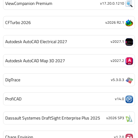
ViewCompanion Premium
v17.20.0.1210
CFTurbo 2026
v2026 R2.1
Autodesk AutoCAD Electrical 2027
v2027.1
Autodesk AutoCAD Map 3D 2027
v2027.2
DipTrace
v5.3.0.3
ProfiCAD
v14.0
Dassault Systemes DraftSight Enterprise Plus 2025
v2026 SP3
Chaos Envision
v1.7.0