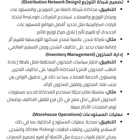
تصميم شبكة التوزيع (Distribution Network Design):
التطبيق:
محاكاة شبكة كاملة من الموردين والمستودعات
ومراكز التوزيع والعملاء. تستخدم الشركات AnyLogic لاتخاذ
قرارات استراتيجية مثل تحديد أفضل مواقع للمستودعات
الجديدة، أو تقييم تأثير إغلاق مركز توزيع قائم.
مثال:
شركة شحن عالمية تنمذج شبكتها اللوجستية لتقييم أثر
إضافة ميناء جديد على تكاليف الشحن وزمن التسليم العالمي.
إدارة المخزون (Inventory Management):
التطبيق:
اختبار سياسات المخزون المختلفة (مثل نقطة إعادة
الطلب، المخزون الآمن) لمحاكاة تأثيرها على تكاليف التخزين
ومستوى الخدمة للعملاء. يساعد ذلك في تحقيق التوازن بين
تجنب نفاد المخزون وتقليل المخزون الزائد.
مثال:
سلسلة متاجر تجزئة تستخدم المحاكاة لتحديد مستويات
المخزون المثلى لكل منتج في كل فرع لتقليل التكاليف وضمان
توفر المنتجات الأكثر مبيعًا.
عمليات المستودعات (Warehouse Operations):
التطبيق:
نمذجة عمليات المستودع الداخلية، بما في ذلك
الاستلام، والتخزين، وانتقاء الطلبات (Order Picking)، والشحن.
يمكن اختبار تقنيات جديدة مثل الأتمتة أو تغيير تصميم الممرات