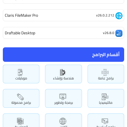
Claris FileMaker Pro
v26.0.2.212
Draftable Desktop
v26.8.0
أقسام البرامج
برامج عامة
هندسة وإنشاء
موبايلات
مالتيميديا
برمجة وتطوير
برامج محمولة
برامج أساسية
انترنت
المحاسبة