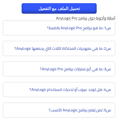
تحميل الملف مع التفعيل
أسئلة وأجوبة حول برنامج AnyLogic Pro
س1: ما هو برنامج AnyLogic Pro بالضبط؟
س2: ما هي منهجيات المحاكاة الثلاث التي يجمعها AnyLogic؟
س3: ما هي أبرز مميزات برنامج AnyLogic Pro؟
س4: هل توجد عيوب أو تحديات لاستخدام AnyLogic؟
س5: لمن يُعتبر برنامج AnyLogic الأنسب؟