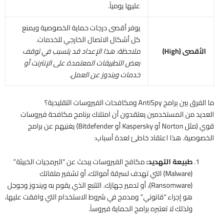
عليها يومياً.
يوفر أقصى درجات حماية الخصوصية ويمنع
كل أشكال الاتصال الخارجي للخدمات.
الأقصى (High)
ملاحظة: هذا الإعداد قد يتسبب في توقف
بعض التطبيقات المعتمدة على الإنترنت أو
خدمات ويندوز عن العمل.
ما الفرق بين برامج AntiSpy ومكافحات الفيروسات التقليدية؟
العديد من المستخدمين يعتقدون أن امتلاك برنامج مكافحة فيروسات
قوي (مثل Norton أو Kaspersky أو Bitdefender) يغنيهم عن برامج
الخصوصية. هذا اعتقاد خاطئ لعدة أسباب:
طبيعة التهديد:
مكافح الفيروسات يبحث عن “البرمجيات الخبيثة”
(Malware) التي تهدف لسرقة أموالك، أو تشفير ملفاتك
(Ransomware)، أو تدمير جهازك. التتبع الذي يقوم به ويندوز وجوجل
هو إجراء “قانوني” ومدمج في شروط الاستخدام التي وافقت عليها،
ولذلك لا تعتبره برامج الحماية فيروساً.