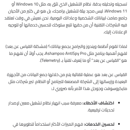
تسجيله وتحليله بدقة. نظام التشغيل الذي تثق به، مثل Windows 10 أو
Windows 11، ليس مجرد بيئة لتشغيل برامجك، بل هو في كثير من الأحيان
جامع صامت لبياناتك الشخصية وعاداتك اليومية. نحن نعيش في وقت تعتقد
فيه الشركات التقنية أن من حقها تتبع سلوكك لتحسين خدماتها أو لتوجيه
الإعلانات إليك.
لماذا تقوم أنظمة ويندوز والبرامج بجمع بياناتك؟ (مشكلة القياس عن بعد)
لفهم أهمية برنامج مثل Ashampoo AntiSpy Pro، يجب أولاً أن نفهم ما
هو “القياس عن بعد” أو ما يُعرف تقنياً بـ (Telemetry).
القياس عن بعد هو عملية تلقائية يتم من خلالها جمع البيانات من الأجهزة
البعيدة وإرسالها إلى الشركة المصنعة للبرنامج أو النظام. تبرر شركات مثل
مايكروسوفت وجوجل هذا الأمر بأنه ضروري لـ:
اكتشاف الأخطاء:
معرفة سبب انهيار نظام تشغيل معين لإصدار
تحديثات ترقيعية.
تحسين الخدمات:
فهم الميزات الأكثر استخداماً لتطويرها في