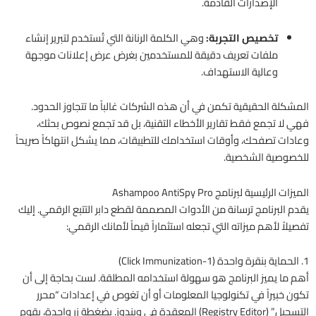
الإصدارات القادمة.
تخصيص التجربة:
وهي الكلمة الرنانة التي تُستخدم لتبرير إنشاء
ملفات تعريف دقيقة للمستخدمين بغرض عرض إعلانات موجهة
وعالية الاستهداف.
المشكلة الحقيقية تكمن في أن هذه الشركات غالباً ما تتجاوز الحدود.
فهي لا تجمع فقط تقارير الأخطاء التقنية، بل قد تجمع نصوص بحثك،
وعادات تصفحك، وأوقات استخدامك للتطبيقات، مما يشكل انتهاكاً صريحاً
للخصوصية الشخصية.
الميزات الرئيسية لبرنامج Ashampoo AntiSpy Pro
يقدم البرنامج ترسانة من الأدوات المصممة لقطع دابر التتبع الرقمي. إليك
تفصيلاً لأهم ميزاته التي تجعله استثماراً قيماً لأمانك الرقمي:
1. الحماية بنقرة واحدة (1-Click Immunization)
أهم ما يميز البرنامج هو سهولة استخدامه المطلقة. لست بحاجة إلى أن
تكون خبيراً في تكنولوجيا المعلومات أو أن تغوص في إعدادات “محرر
التسجيل” (Registry Editor) المعقدة في ويندوز. بضغطة زر واحدة، يقوم