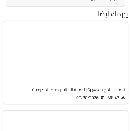
يهمك أيضًا
الحماية
32 & 64-Bit
v5.1.0
Cracked
1636
تحميل برنامج Gpg4win | لحماية البيانات وحفظ الخصوصية
07/30/2026
42 MB
الحماية