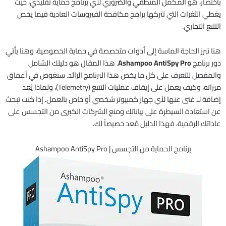
باختصار، هو المكمل المنطقي والضروري لأي برنامج حماية تقليدي، حيث
يغطي الثغرات التي تتركها برامج مكافحة الفيروسات العادية فيما يخص
التتبع التجاري.
هنا تبرز الحاجة الماسة إلى أدوات متخصصة في حماية الخصوصية، وهنا يأتي
دور برنامج
Ashampoo AntiSpy Pro
. هذا المقال هو دليلك الشامل
والمفصل للتعرف على كل ما يخص هذا البرنامج الرائد. سنغوص في أعماق
ميزاته، وكيف يعمل على إيقاف عمليات التتبع (Telemetry)، ولماذا يُعد
إضافة لا غنى عنها لأي جهاز كمبيوتر شخصي أو خاص بالعمل. إذا كنت تبحث
عن استعادة السيطرة على بياناتك ومنع الشركات الكبرى من التجسس على
عاداتك الرقمية، فهذا الدليل مُعد خصيصاً لك.
برنامج الحماية من التجسس | Ashampoo AntiSpy Pro