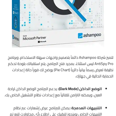
تتميز شركة Ashampoo دائماً بتصميم واجهات سهلة الاستخدام، وبرنامج
AntiSpy Pro ليس استثناءً. بمجرد فتح البرنامج، يتم استقبالك بلوحة تحكم
نظيفة تعرض رسماً بيانياً دائرياً (Pie Chart) يوضح لك فوراً حالة إعدادات
الحماية الحالية في جهازك.
الوضع الداكن (Dark Mode):
يدعم البرنامج الوضع الداكن لراحة
العين، ويمكنه التزامن تلقائياً مع إعدادات نظام التشغيل الخاص بك.
التنبيهات المدمجة:
يمكن للبرنامج عرض إشعارات عبر نظام
التنبيهات الخاص بويندوز لتبقيك على اطلاع بأي محاولات تتبع تم