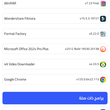
WinRAR
v7.23 Final
Wondershare Filmora
v15.5.3.19727
Format Factory
v5.22.0
Microsoft Office 2024 Pro Plus
v2512 Build 19530.20138
4K Video Downloader
v4.33.5
Google Chrome
v125.0.6422.113
برامج ذات صلة