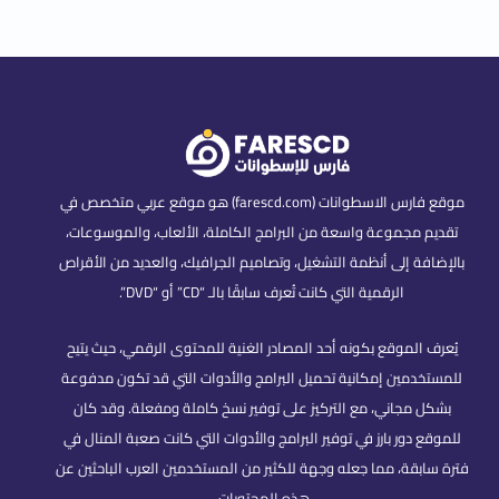
موقع فارس الاسطوانات (farescd.com) هو موقع عربي متخصص في
تقديم مجموعة واسعة من البرامج الكاملة، الألعاب، والموسوعات،
بالإضافة إلى أنظمة التشغيل، وتصاميم الجرافيك، والعديد من الأقراص
الرقمية التي كانت تُعرف سابقًا بالـ “CD” أو “DVD”.
يُعرف الموقع بكونه أحد المصادر الغنية للمحتوى الرقمي، حيث يتيح
للمستخدمين إمكانية تحميل البرامج والأدوات التي قد تكون مدفوعة
بشكل مجاني، مع التركيز على توفير نسخ كاملة ومفعلة. وقد كان
للموقع دور بارز في توفير البرامج والأدوات التي كانت صعبة المنال في
فترة سابقة، مما جعله وجهة للكثير من المستخدمين العرب الباحثين عن
هذه المحتويات.