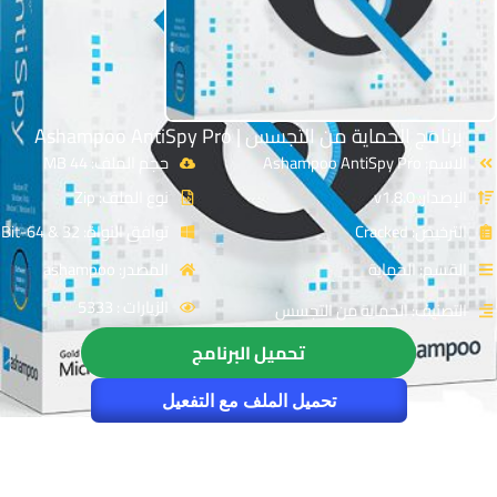
برنامج الحماية من التجسس | Ashampoo AntiSpy Pro
الاسم: Ashampoo AntiSpy Pro
حجم الملف: 44 MB
الإصدار: v1.8.0
نوع الملف: Zip
الترخيص: Cracked
توافق النواة: 32 & 64-Bit
القسم: الحماية
المصدر: ashampoo
الزيارات : 5333
التصنيف: الحماية من التجسس
تحميل البرنامج
تحميل الملف مع التفعيل