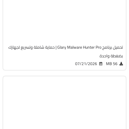
32 & 64-Bit
v1.219.0.863
Cracked
14152
تحميل برنامج Glary Malware Hunter Pro | حماية شاملة وتسريع لجهازك
بضغطة واحدة
07/21/2026
56 MB
الحماية
32 & 64-Bit
v4.0.124.3
Cracked
6019