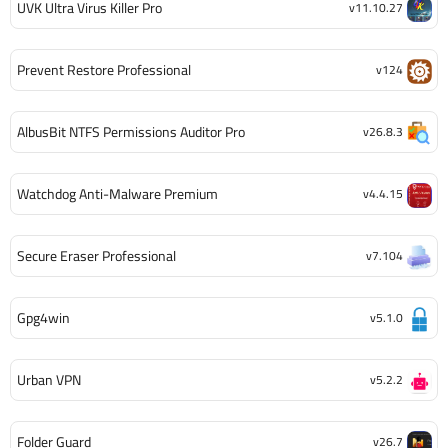
UVK Ultra Virus Killer Pro
v11.10.27
Prevent Restore Professional
v124
AlbusBit NTFS Permissions Auditor Pro
v26.8.3
Watchdog Anti-Malware Premium
v4.4.15
Secure Eraser Professional
v7.104
Gpg4win
v5.1.0
Urban VPN
v5.2.2
Folder Guard
v26.7