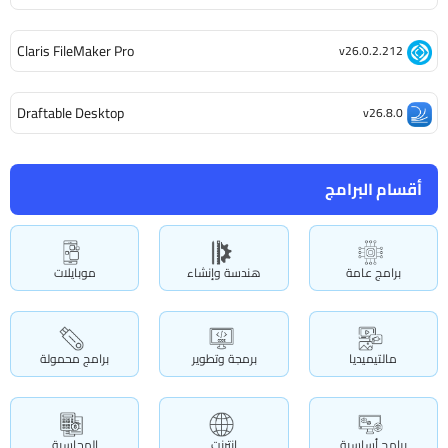
Claris FileMaker Pro
v26.0.2.212
Draftable Desktop
v26.8.0
أقسام البرامج
برامج عامة
هندسة وإنشاء
موبايلات
مالتيميديا
برمجة وتطوير
برامج محمولة
برامج أساسية
انترنت
المحاسبة