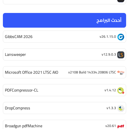
أحدث البرامج
GibbsCAM 2026
v26.1.15.0
Lansweeper
v12.9.0.3
Microsoft Office 2021 LTSC AIO
v2108 Build 14334.20806 LTSC
PDFCompressor-CL
v1.4.12
DropCompress
v1.3.3
Broadgun pdfMachine
v20.61