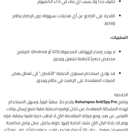
خفيف جداً ولا يسبب أي بطء في أداء الكمبيوتر.
القدرة على التراجع عن أي تعديلات بسهولة دون الإضرار بنظام
ويندوز.
السلبيات:
لا يوجد إصدار للهواتف المحمولة (iOS أو Android)؛ البرنامج
مخصص حصرياً لأنظمة تشغيل ويندوز.
قد يؤدي استخدام مستوى الحماية “الأقصى” إلى تعطل بعض
الميزات المعتمدة على الإنترنت في نظام ويندوز.
الخلاصة
برنامج
Ashampoo AntiSpy Pro
يقدم حلاً عملياً، قوياً، وسهل الاستخدام
لهذه المشكلة المعقدة. من خلال توفيره لحماية صلبة تمنع إرسال بيانات
القياس عن بعد، ومع ميزاته المتقدمة التي لا تتطلب خبرة تقنية سابقة، فإنه
يوفر لك راحة البال التي تشتد الحاجة إليها. كونه يكمل عمل برامج مكافحة
الفيروسات ويغطي حتى 10 أجهزة بترخيص واحد، يجعله خياراً لا غنى عنه لأي