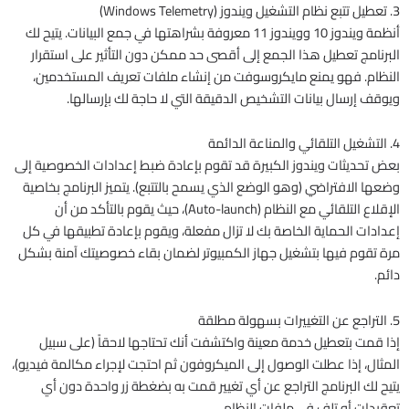
3. تعطيل تتبع نظام التشغيل ويندوز (Windows Telemetry)
أنظمة ويندوز 10 وويندوز 11 معروفة بشراهتها في جمع البيانات. يتيح لك
البرنامج تعطيل هذا الجمع إلى أقصى حد ممكن دون التأثير على استقرار
النظام. فهو يمنع مايكروسوفت من إنشاء ملفات تعريف المستخدمين،
ويوقف إرسال بيانات التشخيص الدقيقة التي لا حاجة لك بإرسالها.
4. التشغيل التلقائي والمناعة الدائمة
بعض تحديثات ويندوز الكبيرة قد تقوم بإعادة ضبط إعدادات الخصوصية إلى
وضعها الافتراضي (وهو الوضع الذي يسمح بالتتبع). يتميز البرنامج بخاصية
الإقلاع التلقائي مع النظام (Auto-launch)، حيث يقوم بالتأكد من أن
إعدادات الحماية الخاصة بك لا تزال مفعلة، ويقوم بإعادة تطبيقها في كل
مرة تقوم فيها بتشغيل جهاز الكمبيوتر لضمان بقاء خصوصيتك آمنة بشكل
دائم.
5. التراجع عن التغييرات بسهولة مطلقة
إذا قمت بتعطيل خدمة معينة واكتشفت أنك تحتاجها لاحقاً (على سبيل
المثال، إذا عطلت الوصول إلى الميكروفون ثم احتجت لإجراء مكالمة فيديو)،
يتيح لك البرنامج التراجع عن أي تغيير قمت به بضغطة زر واحدة دون أي
تعقيدات أو تلف في ملفات النظام.