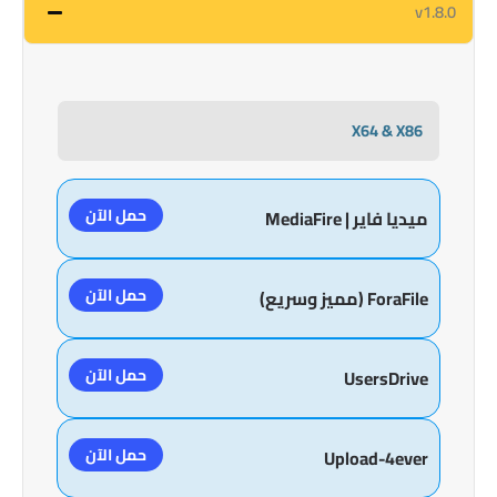
v1.8.0
X64 & X86
حمل الآن
ميديا فاير | MediaFire
حمل الآن
ForaFile (مميز وسريع)
حمل الآن
UsersDrive
حمل الآن
Upload-4ever