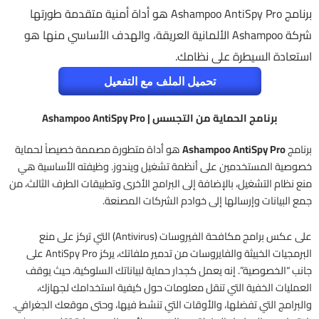
برنامج Ashampoo AntiSpy Pro هو أداة أمنية متقدمة طورتها
شركة Ashampoo الألمانية العريقة، والهدف الأساسي منها هو
استعادة السيطرة على نظامك.
تحميل الملف مع التفعيل
برنامج الحماية من التجسس | Ashampoo AntiSpy Pro
برنامج
Ashampoo AntiSpy Pro
هو أداة متطورة مصممة خصيصاً لحماية
خصوصية المستخدمين على أنظمة تشغيل ويندوز. وظيفته الأساسية هي
منع نظام التشغيل، بالإضافة إلى البرامج الأخرى وتطبيقات الطرف الثالث، من
جمع البيانات وإرسالها إلى خوادم الشركات المصنعة.
على عكس برامج مكافحة الفيروسات (Antivirus) التي تركز على منع
البرمجيات الخبيثة والفايروسات من تدمير ملفاتك، يركز AntiSpy Pro على
جانب “الخصوصية”. إنه يعمل كجدار حماية لبياناتك السلوكية، حيث يوقف
العمليات الخفية التي تنقل معلومات حول كيفية استخدامك لجهازك،
والبرامج التي تفضلها، والأوقات التي تنشط فيها، وحتى موقعك الجغرافي.