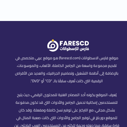
موقع فارس الاسطوانات (farescd.com) هو موقع عربي متخصص في
تقديم مجموعة واسعة من البرامج الكاملة، الألعاب، والموسوعات،
بالإضافة إلى أنظمة التشغيل، وتصاميم الجرافيك، والعديد من الأقراص
الرقمية التي كانت تُعرف سابقًا بالـ “CD” أو “DVD”.
يُعرف الموقع بكونه أحد المصادر الغنية للمحتوى الرقمي، حيث يتيح
للمستخدمين إمكانية تحميل البرامج والأدوات التي قد تكون مدفوعة
بشكل مجاني، مع التركيز على توفير نسخ كاملة ومفعلة. وقد كان
للموقع دور بارز في توفير البرامج والأدوات التي كانت صعبة المنال في
فترة سابقة، مما جعله وجهة للكثير من المستخدمين العرب الباحثين عن