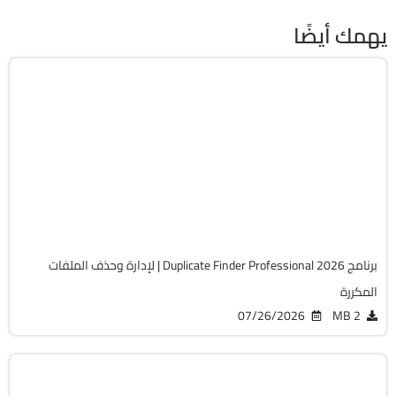
يهمك أيضًا
برامج عامة
64-Bit
v419
Cracked
1545
برنامج Duplicate Finder Professional 2026 | لإدارة وحذف الملفات
المكررة
07/26/2026
2 MB
برامج عامة