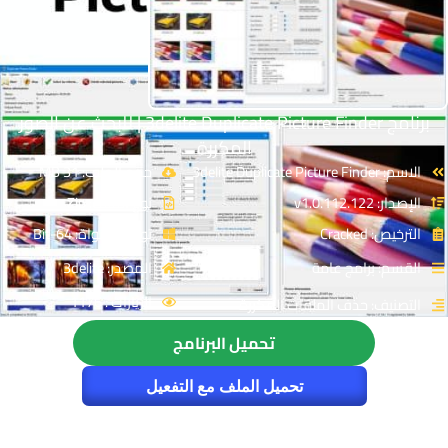
برنامج 3delite Duplicate Picture Finder | للبحث عن الصور
المكررة
الاسم: 3delite Duplicate Picture Finder
حجم الملف: 31 MB
الإصدار: v1.0.112.122
نوع الملف: Zip
الترخيص: Cracked
توافق النواة: 64-Bit
القسم: برامج عامة
المصدر: 3delite
الزيارات : 1176
التصنيف: حذف الملفات المكررة
تحميل البرنامج
تحميل الملف مع التفعيل