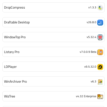
DropCompress
v1.3.3
Draftable Desktop
v26.8.0
WindowTop Pro
v5.32.4
Listary Pro
v7.0.0.9 Beta
LDPlayer
v9.5.32.0
WinArchiver Pro
v6.3
WizTree
v4.32 Enterprise