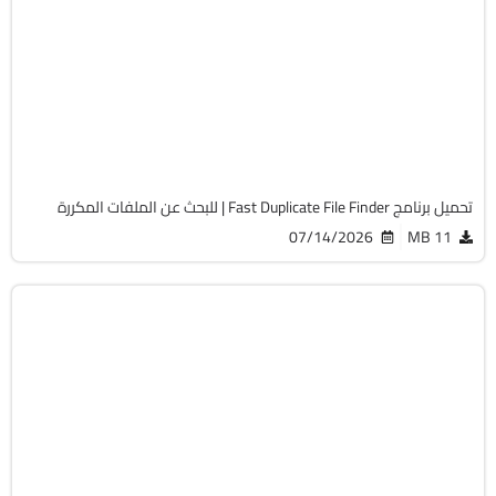
32 & 64-Bit
v7.3.0.1 Pro
Free
1275
تحميل برنامج Fast Duplicate File Finder | للبحث عن الملفات المكررة
07/14/2026
11 MB
الصيانة والتعريفات
64-Bit
v8.1.0.1
Cracked
11594