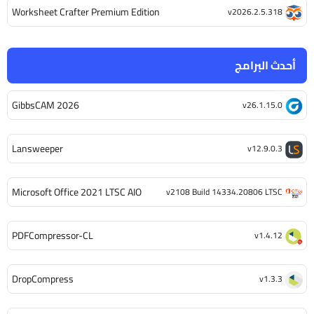
Worksheet Crafter Premium Edition
v2026.2.5.318
أحدث البرامج
GibbsCAM 2026
v26.1.15.0
Lansweeper
v12.9.0.3
Microsoft Office 2021 LTSC AIO
v2108 Build 14334.20806 LTSC
PDFCompressor-CL
v1.4.12
DropCompress
v1.3.3