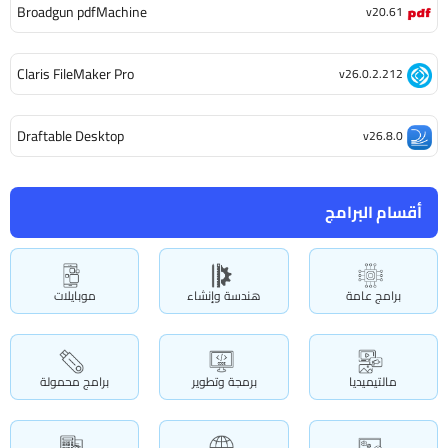
Broadgun pdfMachine
v20.61
Claris FileMaker Pro
v26.0.2.212
Draftable Desktop
v26.8.0
أقسام البرامج
برامج عامة
هندسة وإنشاء
موبايلات
مالتيميديا
برمجة وتطوير
برامج محمولة