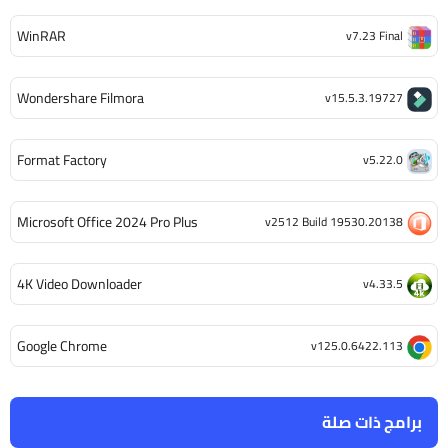
WinRAR
v7.23 Final
Wondershare Filmora
v15.5.3.19727
Format Factory
v5.22.0
Microsoft Office 2024 Pro Plus
v2512 Build 19530.20138
4K Video Downloader
v4.33.5
Google Chrome
v125.0.6422.113
برامج ذات صلة