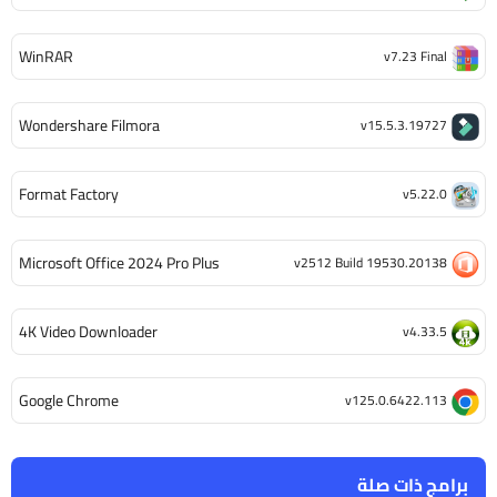
WinRAR
v7.23 Final
Wondershare Filmora
v15.5.3.19727
Format Factory
v5.22.0
Microsoft Office 2024 Pro Plus
v2512 Build 19530.20138
4K Video Downloader
v4.33.5
Google Chrome
v125.0.6422.113
برامج ذات صلة