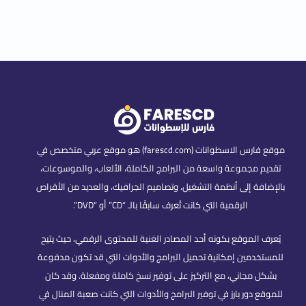
موقع فارس الاسطوانات (farescd.com) هو موقع عربي متخصص في
تقديم مجموعة واسعة من البرامج الكاملة، الألعاب، والموسوعات،
بالإضافة إلى أنظمة التشغيل، وتصاميم الجرافيك، والعديد من الأقراص
الرقمية التي كانت تُعرف سابقًا بالـ “CD” أو “DVD”.
يُعرف الموقع بكونه أحد المصادر الغنية للمحتوى الرقمي، حيث يتيح
للمستخدمين إمكانية تحميل البرامج والأدوات التي قد تكون مدفوعة
بشكل مجاني، مع التركيز على توفير نسخ كاملة ومفعلة. وقد كان
للموقع دور بارز في توفير البرامج والأدوات التي كانت صعبة المنال في