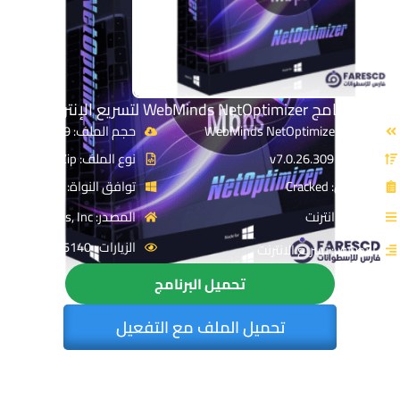
تحميل برنامج WebMinds NetOptimizer لتسريع الإنترنت 2026
الاسم: WebMinds NetOptimizer
حجم الملف: 9 MB
الإصدار: v7.0.26.309
نوع الملف: Zip
الترخيص: Cracked
توافق النواة: 32 & 64-Bit
القسم: انترنت
المصدر: WebMinds, Inc.
الزيارات : 5140
التصنيف: تسريع الانترنت
تحميل البرنامج
تحميل الملف مع التفعيل