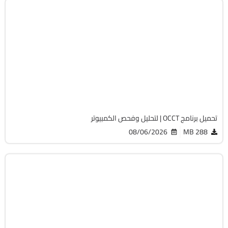
الصيانة والتعريفات
64-Bit
v17.0.14
Free
2031
تحميل برنامج OCCT | لتحليل وفحص الكمبيوتر
08/06/2026
288 MB
الحماية
32 & 64-Bit
v11.10.27