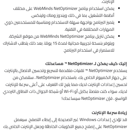
الإنترنت.
يمكن استخدام برنامج WebMinds NetOptimizer على مختلف
أنظمة التشغيل، بما في ذلك ويندوز وماك ولينكس.
يتميز البرنامج بواجهة سهلة الاستخدام ومناسبة للمستخدمين ذوي
المهارات المختلفة في التقنية.
يمكن تنزيل برنامج WebMinds NetOptimizer من موقع الشركة،
ويتوفر بنسخة تجريبية مجانية لمدة 15 يومًا، بعد ذلك يتطلب الاشتراك
للاستمرار في استخدام البرنامج.
إليك كيف يمكن لـ NetOptimizer ™ مساعدتك
يستخدم NetOptimizer ™ تقنيات متقدمة لتسريع وتحسين الاتصال بالإنترنت
على جهاز الكمبيوتر الخاص بك. باستخدام NetOptimizer ، ستتمكن من
تحسين إعدادات الإنترنت لديك مما يتيح لك التعرف على أعلى سرعة للإنترنت
لديك. سواء كنت متصلاً بكابل أو Wi-Fi أو شبكة الجوال ذات النطاق الترددي
الواسع ، فإن NetOptimizer سيساعدك!
زيادة سرعة الإنترنت
قد تؤدي إعدادات Windows غير الصحيحة إلى إبطاء التصفح. سيعمل
NetOptimizer على إصلاح جميع التكوينات الخاطئة وجعل الإنترنت الخاص بك