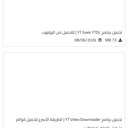
Cracked
2020
تحميل برنامج YT Geek YTDL | للتحميل من اليوتيوب
08/06/2026
73 MB
انترنت
64-Bit
v12.5.11
Cracked
13001
تحميل برنامج YT Video Downloader | الطريقة الأسرع لتحميل قوائم