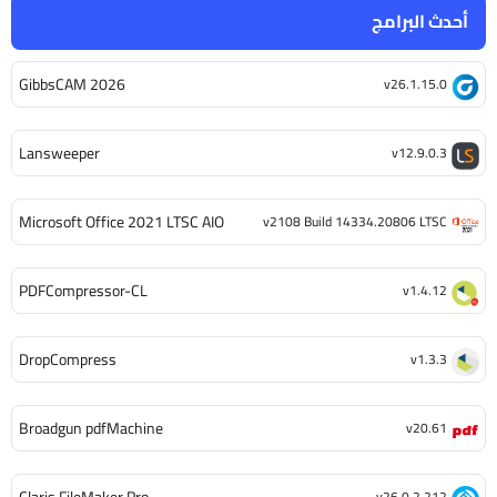
أحدث البرامج
GibbsCAM 2026
v26.1.15.0
Lansweeper
v12.9.0.3
Microsoft Office 2021 LTSC AIO
v2108 Build 14334.20806 LTSC
PDFCompressor-CL
v1.4.12
DropCompress
v1.3.3
Broadgun pdfMachine
v20.61
v26.0.2.212