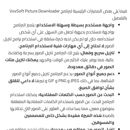
فيما يلي بعض المميزات الرئيسية لبرنامج VovSoft Picture Downloader
بالتفصيل
واجهة مستخدم بسيطة وسهلة الاستخدام:
يتميز البرنامج
بواجهة مستخدم بديهية تجعل من السهل على أي شخص
استخدامه، حتى لو لم يكن لديه خبرة سابقة في استخدام برامج تنزيل
الصور.
لا تحتاج إلى أي مهارات فنية لاستخدام البرنامج.
تنزيل سريع وفعال:
يتيح لك البرنامج تنزيل الصور بسرعة وكفاءة
عالية، مما يوفر عليك الكثير من الوقت والجهد.
يمكنك تنزيل مئات
الصور في دقائق معدودة.
دعم جميع أنواع الصور:
يدعم البرنامج تنزيل جميع أنواع الصور
الشائعة، بما في ذلك JPEG و PNG و GIF وغيرها.
لا داعي للقلق
بشأن توافق الصيغ.
البحث عن الصور حسب الكلمات المفتاحية:
يمكنك استخدام
البرنامج للبحث عن الصور باستخدام الكلمات المفتاحية المتعلقة
بموضوع معين، مما يساعدك في العثور على الصور التي تحتاجها
بالضبط.
هذه الميزة مفيدة بشكل خاص للمصممين
والمسوقين.
تنزيل الصور من مواقع ويب محددة:
يمكنك تحديد مواقع ويب