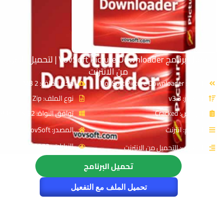
تحميل برنامج VovSoft Picture Downloader | لتحميل الصور
من الانترنت
الاسم: VovSoft Picture Downloader
حجم الملف: 2 MB
الإصدار: v3.3
نوع الملف: Zip
الترخيص: Cracked
توافق النواة: 32 & 64-Bit
القسم: انترنت
المصدر: VovSoft
الزيارات : 1273
التصنيف: التحميل من الانترنت
تحميل البرنامج
تحميل الملف مع التفعيل