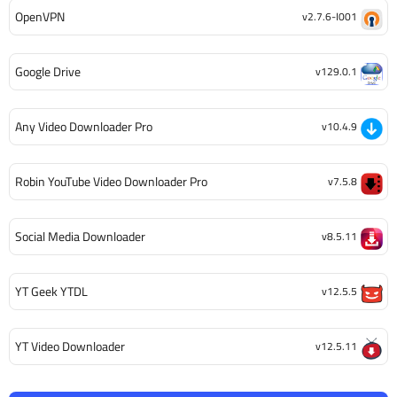
OpenVPN
v2.7.6-I001
Google Drive
v129.0.1
Any Video Downloader Pro
v10.4.9
Robin YouTube Video Downloader Pro
v7.5.8
Social Media Downloader
v8.5.11
YT Geek YTDL
v12.5.5
YT Video Downloader
v12.5.11