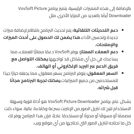
بالإضافة إلى هذه المميزات الرئيسية، يتميز برنامج VovSoft Picture
Downloader أيضًا بالعديد من المزايا الأخرى، مثل
دعم التحديثات التلقائية:
يتم تحديث البرنامج بانتظام لإضافة ميزات
جديدة وتحسين الأداء.
هذا يضمن لك الحصول على أحدث الميزات
والإصلاحات.
دعم العملاء الممتاز:
يوفر VovSoft دعمًا ممتازًا للعملاء، مما
يساعدك في حل أي مشاكل قد تواجهها.
يمكنك التواصل مع
فريق الدعم عبر البريد الإلكتروني أو الهاتف.
السعر المعقول:
يتوفر البرنامج بسعر معقول، مما يجعله خيارًا جيدًا
للمستخدمين من جميع الميزانيات.
يمكنك تجربة البرنامج مجانًا
قبل شرائه.
بشكل عام، برنامج VovSoft Picture Downloader هو أداة قوية وسهلة
الاستخدام تتيح لك تنزيل الصور من الإنترنت بسرعة وكفاءة عالية. سواء كنت
مصممًا أو مسوقًا أو مدونًا أو مستخدمًا عاديًا، فإن هذا البرنامج يوفر لك
كل ما تحتاجه لتنزيل الصور التي تحتاجها من أي موقع ويب.