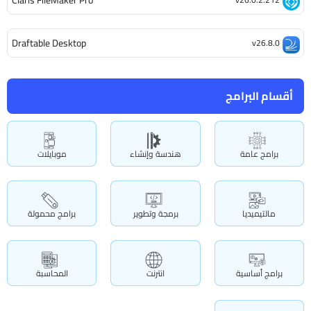
Claris FileMaker Pro
Draftable Desktop
v26.8.0
أقسام البرامج
برامج عامة
هندسة وإنشاء
موبايلات
مالتيميديا
برمجة وتطوير
برامج محمولة
برامج أساسية
انترنت
المحاسبة