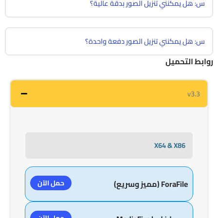
س: هل يمكنني تنزيل الصور بدقة عالية؟
س: هل يمكنني تنزيل الصور دفعة واحدة؟
روابط التحميل
v3.3
X64 & X86
حمل الآن
ForaFile (مميز وسريع)
حمل الآن