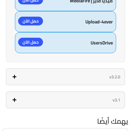
ميديا فاير | MediaFire
حمل الآن
Upload-4ever
حمل الآن
UsersDrive
v3.2.0
v3.1
يهمك أيضًا