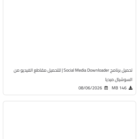
انترنت
64-Bit
v8.5.11
Cracked
2037
تحميل برنامج Social Media Downloader | للتحميل مقاطع الفيديو من
السوشيال ميديا
08/06/2026
146 MB
انترنت
64-Bit
v12.5.5