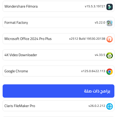
Wondershare Filmora
v15.5.3.19727
Format Factory
v5.22.0
Microsoft Office 2024 Pro Plus
v2512 Build 19530.20138
4K Video Downloader
v4.33.5
Google Chrome
v125.0.6422.113
برامج ذات صلة
Claris FileMaker Pro
v26.0.2.212