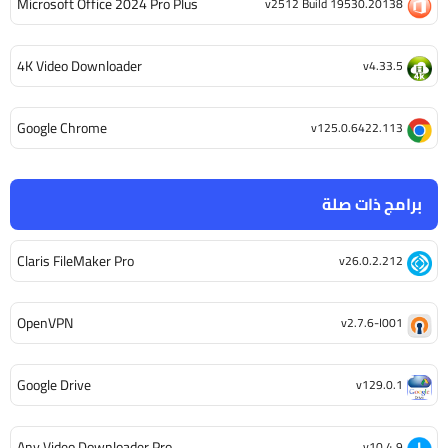
Microsoft Office 2024 Pro Plus
v2512 Build 19530.20138
4K Video Downloader
v4.33.5
Google Chrome
v125.0.6422.113
برامج ذات صلة
Claris FileMaker Pro
v26.0.2.212
OpenVPN
v2.7.6-I001
Google Drive
v129.0.1
Any Video Downloader Pro
v10.4.9