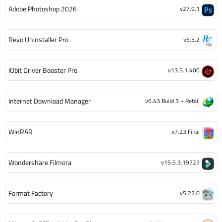
Adobe Photoshop 2026
v27.9.1
Revo Uninstaller Pro
v5.5.2
IObit Driver Booster Pro
v13.5.1.400
Internet Download Manager
v6.43 Build 3 + Retail
WinRAR
v7.23 Final
Wondershare Filmora
v15.5.3.19727
Format Factory
v5.22.0