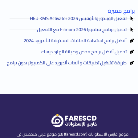
برامج مميزة
تفعيل الويندوز والأوفيس HEU KMS Activator 2025
تحميل برنامج فيلمورا Filmora 2026 مع التفعيل
أفضل برامج استعادة الملفات المحذوفة للأندرويد 2024
تحميل أفضل برامج فحص وصيانة الهارد ديسك
طريقة تشغيل تطبيقات و ألعاب أندرويد على الكمبيوتر بدون برامج
موقع فارس الاسطوانات (farescd.com) هو موقع عربي متخصص في