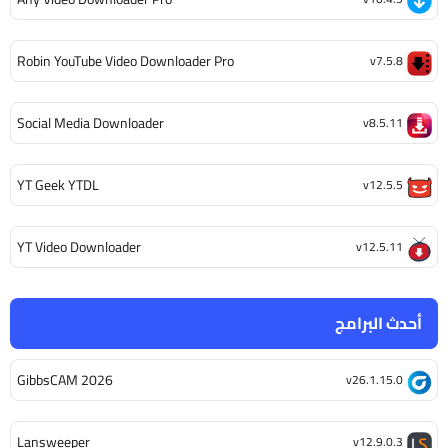
Robin YouTube Video Downloader Pro
v7.5.8
Social Media Downloader
v8.5.11
YT Geek YTDL
v12.5.5
YT Video Downloader
v12.5.11
أحدث البرامج
GibbsCAM 2026
v26.1.15.0
Lansweeper
v12.9.0.3