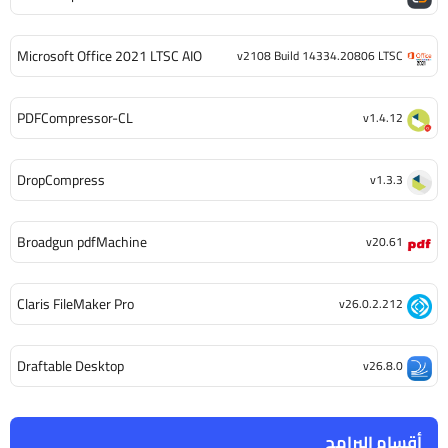
Microsoft Office 2021 LTSC AIO
v2108 Build 14334.20806 LTSC
PDFCompressor-CL
v1.4.12
DropCompress
v1.3.3
Broadgun pdfMachine
v20.61
Claris FileMaker Pro
v26.0.2.212
Draftable Desktop
v26.8.0
أقسام البرامج