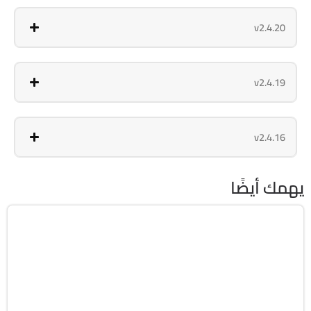
v2.4.20
v2.4.19
v2.4.16
يهمك أيضًا
انترنت
64-Bit
v8.5.11
Cracked