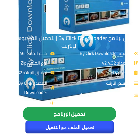
تحميل برنامج By Click Downloader | لتحميل الفيديوهات من
الإنترنت
الاسم: By Click Downloader
حجم الملف: 46 MB
الإصدار: v2.4.32
نوع الملف: Zip
الترخيص: Cracked
توافق النواة: 32 & 64-Bit
القسم: انترنت
المصدر: By Click
Downloader
التصنيف: التحميل من الانترنت
الزيارات : 1642
تحميل البرنامج
تحميل الملف مع التفعيل