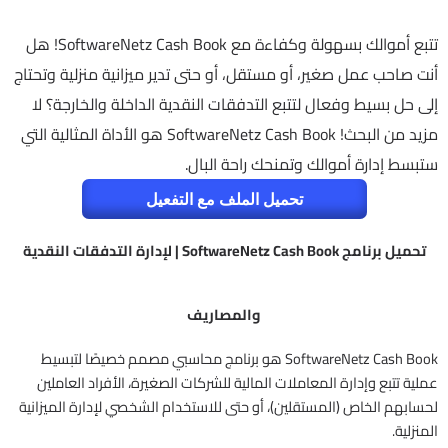
تتبع أموالك بسهولة وكفاءة مع SoftwareNetz Cash Book! هل
أنت صاحب عمل صغير، أو مستقل، أو حتى تدير ميزانية منزلية وتحتاج
إلى حل بسيط وفعال لتتبع التدفقات النقدية الداخلة والخارجة؟ لا
مزيد من البحث! SoftwareNetz Cash Book هو الأداة المثالية التي
ستبسط إدارة أموالك وتمنحك راحة البال.
تحميل الملف مع التفعيل
تحميل برنامج SoftwareNetz Cash Book | لإدارة التدفقات النقدية
والمصاريف
SoftwareNetz Cash Book هو برنامج محاسبي مصمم خصيصًا لتبسيط
عملية تتبع وإدارة المعاملات المالية للشركات الصغيرة، الأفراد العاملين
لحسابهم الخاص (المستقلين)، أو حتى للاستخدام الشخصي لإدارة الميزانية
المنزلية.