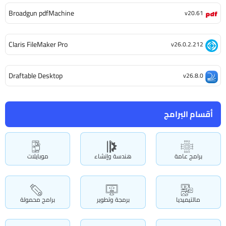
Broadgun pdfMachine
v20.61
Claris FileMaker Pro
v26.0.2.212
Draftable Desktop
v26.8.0
أقسام البرامج
برامج عامة
هندسة وإنشاء
موبايلات
مالتيميديا
برمجة وتطوير
برامج محمولة