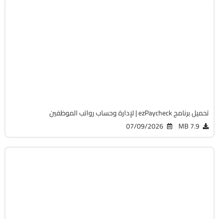
المحاسبة
32 & 64-Bit
v3.16.19
Cracked
2047
تحميل برنامج ezPaycheck | لإدارة وحساب رواتب الموظفين
07/09/2026
7.9 MB
المحاسبة
32 & 64-Bit
v3.16.13