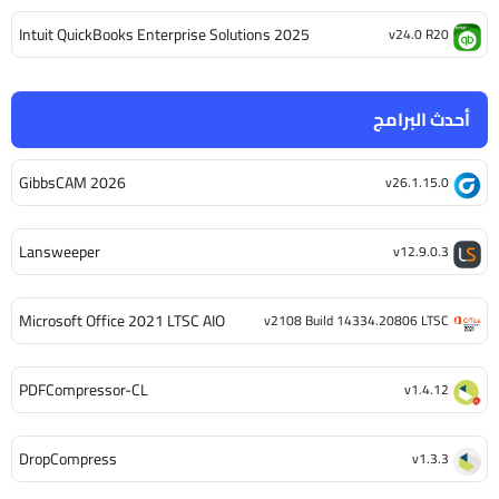
Intuit QuickBooks Enterprise Solutions 2025
v24.0 R20
أحدث البرامج
GibbsCAM 2026
v26.1.15.0
Lansweeper
v12.9.0.3
Microsoft Office 2021 LTSC AIO
v2108 Build 14334.20806 LTSC
PDFCompressor-CL
v1.4.12
DropCompress
v1.3.3