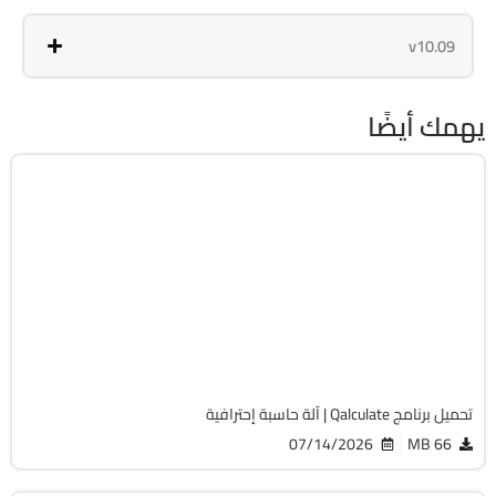
v10.09
يهمك أيضًا
برامج عامة
64-Bit
v5.12.0
Free
1677
تحميل برنامج Qalculate | آلة حاسبة إحترافية
07/14/2026
66 MB