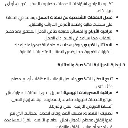
تكاليف البرامج، اشتراكات الخدمات، مصاريف السفر، الأدوات، أو أي
مواد خام.
فصل النفقات الشخصية عن نفقات العمل:
يساعد في الحفاظ
على سجلات مالية واضحة لأغراض الضرائب والتحليل.
مراقبة الأرباح والخسائر:
معرفة صافي الدخل المحقق بعد خصم
النفقات، مما يساعد في تقييم أداء العمل.
الامتثال الضريبي:
يوفر سجلات منظمة لتقديمها عند إعداد
الإقرارات الضريبية، مما يضمن الامتثال للمتطلبات القانونية.
3. لإدارة الميزانية الشخصية والعائلية:
تتبع الدخل الشخصي:
تسجيل الرواتب، المكافآت، أو أي مصادر
دخل أخرى.
مراقبة المصروفات اليومية:
تسجيل جميع النفقات المنزلية مثل
فواتير الخدمات (كهرباء، ماء، غاز)، مصاريف البقالة، إيجار المنزل،
أقساط القروض، الترفيه، النقل، وغيرها.
تصنيف النفقات:
تصنيف المصروفات لتحديد المجالات التي يتم
فيها إنفاق معظم الأموال (مثل: الطعام، الترفيه، النقل) للمساعدة
في تحديد أولويات الإنفاق والتوفير.