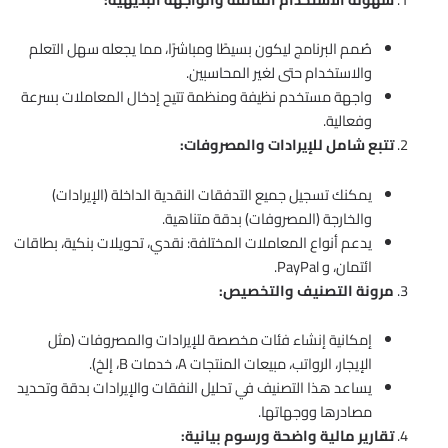
صُمم البرنامج ليكون بسيطًا ومباشرًا، مما يجعله سهل التعلم
والاستخدام حتى لغير المحاسبين.
واجهة مستخدم نظيفة ومنظمة تتيح إدخال المعاملات بسرعة
وفعالية.
تتبع شامل للإيرادات والمصروفات:
يمكنك تسجيل جميع التدفقات النقدية الداخلة (الإيرادات)
والخارجة (المصروفات) بدقة متناهية.
يدعم أنواع المعاملات المختلفة: نقدي، تحويلات بنكية، بطاقات
ائتمان، و PayPal.
مرونة التصنيف والتخصيص:
إمكانية إنشاء فئات مخصصة للإيرادات والمصروفات (مثل
الإيجار، الرواتب، مبيعات المنتجات A، خدمات B، إلخ).
يساعد هذا التصنيف في تحليل النفقات والإيرادات بدقة وتحديد
مصادرها ووجهاتها.
تقارير مالية واضحة ورسوم بيانية: