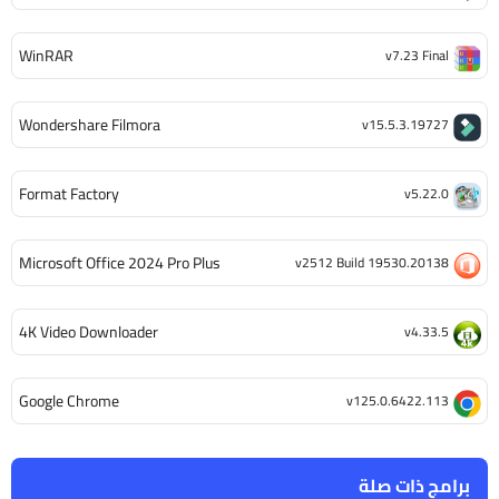
WinRAR
v7.23 Final
Wondershare Filmora
v15.5.3.19727
Format Factory
v5.22.0
Microsoft Office 2024 Pro Plus
v2512 Build 19530.20138
4K Video Downloader
v4.33.5
Google Chrome
v125.0.6422.113
برامج ذات صلة