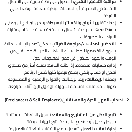
مراقبة التدفق النقدي:
الحصول على نظرة فورية على الأموال
المتاحة في الصندوق أو الحسابات البنكية لمعرفة الوضع المالي
للشركة.
إعداد تقارير الأرباح والخسائر البسيطة:
يمكن للبرنامج أن يعطي
مؤشرًا سريعًا عن ربحية الأعمال خلال فترة معينة من خلال مقارنة
الإيرادات بالمصروفات.
التحضير للمحاسب/مراجعة الضرائب:
يمكن تصدير البيانات المالية
بسهولة لتقديمها للمحاسب أو السلطات الضريبية، مما يقلل من
الوقت والجهد المبذول في جمع المعلومات يدويًا.
إدارة حسابات متعددة:
إذا كانت الشركة تمتلك أكثر من صندوق
نقدي أو حساب بنكي، يمكن تتبعها كلها ضمن البرنامج.
رقمنة الإيصالات:
ربط الإيصالات والفواتير الرقمية أو الممسوحة
ضوئيًا بالمعاملات المسجلة لسهولة الوصول إليها أثناء المراجعة.
2. لأصحاب المهن الحرة والمستقلين (Freelancers & Self-Employed):
تتبع الدخل من المشاريع والعملاء:
تسجيل الدفعات المستلمة
من كل عميل أو مشروع على حدة لتتبع الإيرادات بدقة.
إدارة نفقات العمل:
تسجيل جميع النفقات المتعلقة بالعمل مثل