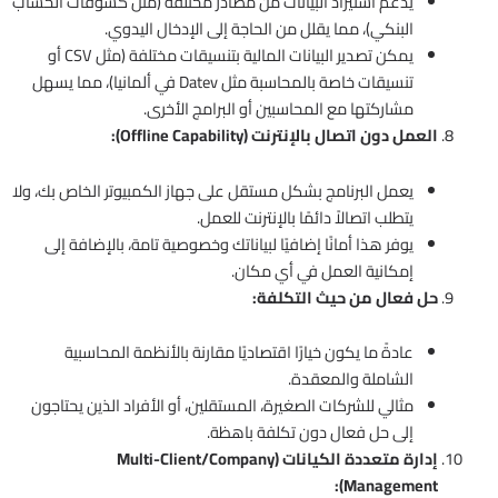
يدعم استيراد البيانات من مصادر مختلفة (مثل كشوفات الحساب
البنكي)، مما يقلل من الحاجة إلى الإدخال اليدوي.
يمكن تصدير البيانات المالية بتنسيقات مختلفة (مثل CSV أو
تنسيقات خاصة بالمحاسبة مثل Datev في ألمانيا)، مما يسهل
مشاركتها مع المحاسبين أو البرامج الأخرى.
العمل دون اتصال بالإنترنت (Offline Capability):
يعمل البرنامج بشكل مستقل على جهاز الكمبيوتر الخاص بك، ولا
يتطلب اتصالاً دائمًا بالإنترنت للعمل.
يوفر هذا أمانًا إضافيًا لبياناتك وخصوصية تامة، بالإضافة إلى
إمكانية العمل في أي مكان.
حل فعال من حيث التكلفة:
عادةً ما يكون خيارًا اقتصاديًا مقارنة بالأنظمة المحاسبية
الشاملة والمعقدة.
مثالي للشركات الصغيرة، المستقلين، أو الأفراد الذين يحتاجون
إلى حل فعال دون تكلفة باهظة.
إدارة متعددة الكيانات (Multi-Client/Company
Management):