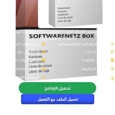
تحميل برنامج SoftwareNetz Cash Book | لإدارة التدفقات
النقدية والمصاريف
الاسم: SoftwareNetz Cash Book
حجم الملف: 21 MB
الإصدار: v10.11
نوع الملف: Zip
الترخيص: Cracked
توافق النواة: 32 & 64-Bit
القسم: المحاسبة
المصدر: softwarenetz
الزيارات : 1094
التصنيف: محاسبة إدارية
تحميل البرنامج
تحميل الملف مع التفعيل