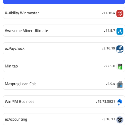
X-Ability Winmostar
v11.16.4
Awesome Miner Ultimate
v11.5.7
ezPaycheck
v3.16.19
Minitab
v22.5.0
Maxprog Loan Calc
v2.9.4
WinPIM Business
v18.73.5921
ezAccounting
v3.16.13