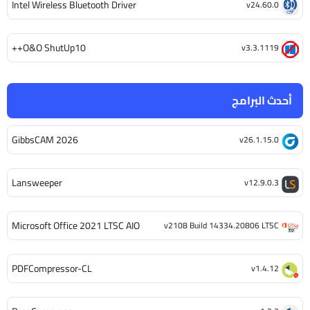
Intel Wireless Bluetooth Driver
v24.60.0
O&O ShutUp10++
v3.3.1119
أحدث البرامج
GibbsCAM 2026
v26.1.15.0
Lansweeper
v12.9.0.3
Microsoft Office 2021 LTSC AIO
v2108 Build 14334.20806 LTSC
PDFCompressor-CL
v1.4.12