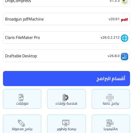
DropCompress
v1.3.3
Broadgun pdfMachine
v20.61
Claris FileMaker Pro
v26.0.2.212
Draftable Desktop
v26.8.0
أقسام البرامج
برامج عامة
هندسة وإنشاء
موبايلات
مالتيميديا
برمجة وتطوير
برامج محمولة