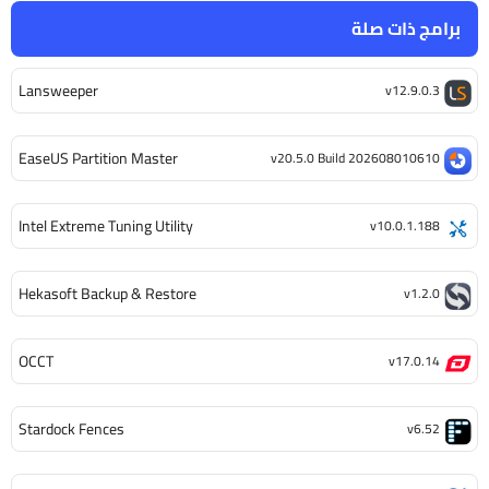
برامج ذات صلة
Lansweeper
v12.9.0.3
EaseUS Partition Master
v20.5.0 Build 202608010610
Intel Extreme Tuning Utility
v10.0.1.188
Hekasoft Backup & Restore
v1.2.0
OCCT
v17.0.14
Stardock Fences
v6.52