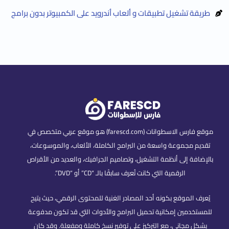
طريقة تشغيل تطبيقات و ألعاب أندرويد على الكمبيوتر بدون برامج
موقع فارس الاسطوانات (farescd.com) هو موقع عربي متخصص في
تقديم مجموعة واسعة من البرامج الكاملة، الألعاب، والموسوعات،
بالإضافة إلى أنظمة التشغيل، وتصاميم الجرافيك، والعديد من الأقراص
الرقمية التي كانت تُعرف سابقًا بالـ “CD” أو “DVD”.
يُعرف الموقع بكونه أحد المصادر الغنية للمحتوى الرقمي، حيث يتيح
للمستخدمين إمكانية تحميل البرامج والأدوات التي قد تكون مدفوعة
بشكل مجاني، مع التركيز على توفير نسخ كاملة ومفعلة. وقد كان