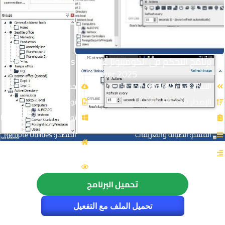
برنامج التحكم فى الكومبيوتر عن بعد | Remote Utilities
Viewer 2025
الاسم: Remote Utilities Viewer
حجم الملف: 70 MB
الإصدار: v7.7.3.0
نوع الملف: Zip
الترخيص: Cracked
توافق النواة: 32 & 64-Bit
القسم: الصيانة والتعريفات
المصدر: Remote Utilities
Pty (Cy) Ltd
التصنيف: التحكم عن بعد
الزيارات : 4778
تحميل البرنامج
تحميل الملف مع التفعيل