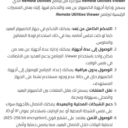
Remote Utilities Viewer
هو جزء من برنامج
Remote Utilities
الذي
يسمح بإدارة أجهزة الكمبيوتر عن بعد والتحكم فيها. إليك بعض المميزات
الرئيسية لبرنامج
Remote Utilities Viewer
:
التحكم الكامل عن بُعد
: يمكنك التحكم في جهاز الكمبيوتر البعيد
كما لو كنت تجلس أمامه، بما في ذلك استخدام لوحة المفاتيح
والماوس.
الوصول إلى عدة أجهزة
: يمكنك إدارة عدة أجهزة عن بعد من
مكان واحد باستخدام Viewer. البرنامج يدعم العديد من الاتصالات
في نفس الوقت.
الوصول بدون مراقبة
: يمكنك إعداد البرنامج للوصول إلى أجهزة
الكمبيوتر حتى في حالة عدم وجود مستخدم نشط على الجهاز
المستهدف.
نقل الملفات
: يسمح لك بنقل الملفات بين الكمبيوتر البعيد
والمحلي بسهولة وسرعة.
دعم الشبكات المحلية والبعيدة
: يمكنك الاتصال بالأجهزة سواء
على نفس الشبكة المحلية أو عبر الإنترنت باستخدام عنوان IP أو ID.
الوصول الآمن
: يعتمد على تشفير قوي (AES-256 bit encryption)
لحماية البيانات خلال الاتصال البعيد، مما يضمن حماية وأمان