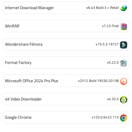
Internet Download Manager
v6.43 Build 3 + Retail
WinRAR
v7.23 Final
Wondershare Filmora
v15.5.3.19727
Format Factory
v5.22.0
Microsoft Office 2024 Pro Plus
v2512 Build 19530.20138
4K Video Downloader
v4.33.5
Google Chrome
v125.0.6422.113