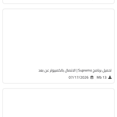
الصيانة والتعريفات
32 & 64-Bit
v4.12.0.2999
Free
4294
تحميل برنامج Supremo | الاتصال بالكمبيوتر عن بعد
07/17/2026
13 Mb
برامج عامة
32 & 64-Bit