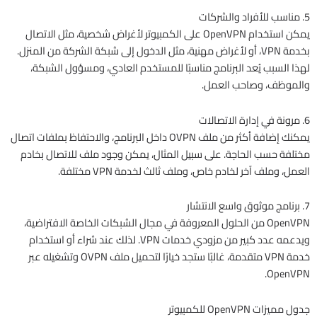
5. مناسب للأفراد والشركات
يمكن استخدام OpenVPN على الكمبيوتر لأغراض شخصية، مثل الاتصال
بخدمة VPN، أو لأغراض مهنية، مثل الدخول إلى شبكة الشركة من المنزل.
لهذا السبب يُعد البرنامج مناسبًا للمستخدم العادي، ومسؤول الشبكة،
والموظف، وصاحب العمل.
6. مرونة في إدارة الاتصالات
يمكنك إضافة أكثر من ملف OVPN داخل البرنامج، والاحتفاظ بملفات اتصال
مختلفة حسب الحاجة. على سبيل المثال، يمكن وجود ملف للاتصال بخادم
العمل، وملف آخر لخادم خاص، وملف ثالث لخدمة VPN مختلفة.
7. برنامج موثوق واسع الانتشار
OpenVPN من الحلول المعروفة في مجال الشبكات الخاصة الافتراضية،
ويدعمه عدد كبير من مزودي خدمات VPN. لذلك عند شراء أو استخدام
خدمة VPN متقدمة، غالبًا ستجد خيارًا لتحميل ملف OVPN وتشغيله عبر
OpenVPN.
جدول مميزات OpenVPN للكمبيوتر