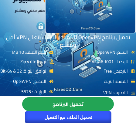
تحميل برنامج OpenVPN للكمبيوتر لإنشاء اتصال VPN آمن
ومشفر
الاسم: OpenVPN
حجم الملف: 10 MB
الإصدار: v2.7.6-I001
نوع الملف: Zip
الترخيص: Free
توافق النواة: 32 & 64-Bit
القسم: انترنت
المصدر: OpenVPN
الزيارات : 5575
التصنيف: VPN
تحميل البرنامج
تحميل الملف مع التفعيل