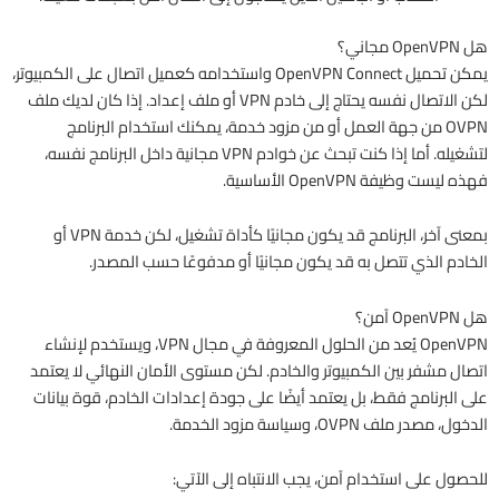
هل OpenVPN مجاني؟
يمكن تحميل OpenVPN Connect واستخدامه كعميل اتصال على الكمبيوتر،
لكن الاتصال نفسه يحتاج إلى خادم VPN أو ملف إعداد. إذا كان لديك ملف
OVPN من جهة العمل أو من مزود خدمة، يمكنك استخدام البرنامج
لتشغيله. أما إذا كنت تبحث عن خوادم VPN مجانية داخل البرنامج نفسه،
فهذه ليست وظيفة OpenVPN الأساسية.
بمعنى آخر، البرنامج قد يكون مجانيًا كأداة تشغيل، لكن خدمة VPN أو
الخادم الذي تتصل به قد يكون مجانيًا أو مدفوعًا حسب المصدر.
هل OpenVPN آمن؟
OpenVPN يُعد من الحلول المعروفة في مجال VPN، ويستخدم لإنشاء
اتصال مشفر بين الكمبيوتر والخادم. لكن مستوى الأمان النهائي لا يعتمد
على البرنامج فقط، بل يعتمد أيضًا على جودة إعدادات الخادم، قوة بيانات
الدخول، مصدر ملف OVPN، وسياسة مزود الخدمة.
للحصول على استخدام آمن، يجب الانتباه إلى الآتي: