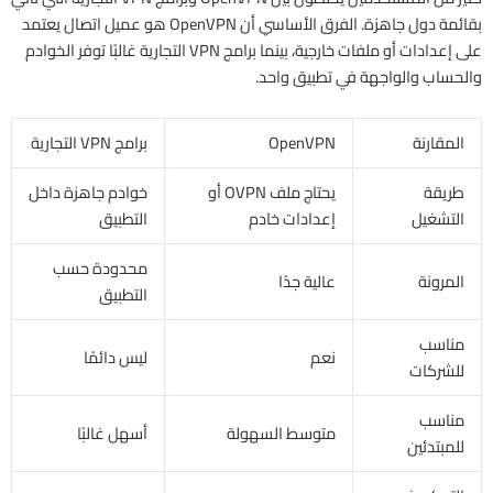
بقائمة دول جاهزة. الفرق الأساسي أن OpenVPN هو عميل اتصال يعتمد
على إعدادات أو ملفات خارجية، بينما برامج VPN التجارية غالبًا توفر الخوادم
والحساب والواجهة في تطبيق واحد.
المقارنة
OpenVPN
برامج VPN التجارية
طريقة
يحتاج ملف OVPN أو
خوادم جاهزة داخل
التشغيل
إعدادات خادم
التطبيق
محدودة حسب
المرونة
عالية جدًا
التطبيق
مناسب
نعم
ليس دائمًا
للشركات
مناسب
متوسط السهولة
أسهل غالبًا
للمبتدئين