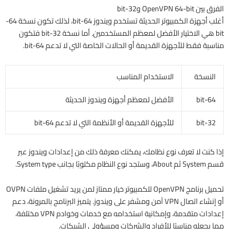
الفرق بين OpenVPN 64-bit و32-bit
أغلب أجهزة الكمبيوتر الحديثة تستخدم ويندوز 64-bit، لذلك تكون نسخة 64-
bit هي الاختيار الأفضل لمعظم المستخدمين. أما نسخة 32-bit فتكون
مناسبة فقط للأجهزة القديمة أو الحالات الخاصة التي لا تدعم 64-bit.
النسخة
الاستخدام المناسب
64-bit
الأفضل لمعظم أجهزة ويندوز الحديثة
32-bit
للأجهزة القديمة أو الأنظمة التي لا تدعم 64-bit
إذا كنت لا تعرف نوع نظامك، يمكنك معرفة ذلك من إعدادات ويندوز عبر
قسم System ثم About، وستجد نوع النظام مكتوبًا بجانب System type.
تحميل برنامج OpenVPN للكمبيوتر خيار ممتاز لمن يريد تشغيل ملفات OVPN
أو إنشاء اتصال VPN آمن ومشفر على ويندوز. يتميز البرنامج بالمرونة، دعم
إعدادات متقدمة، وإمكانية استخدامه مع خدمات وخوادم VPN مختلفة،
مما يجعله مناسبًا للأفراد والشركات ومسؤولي الشبكات.