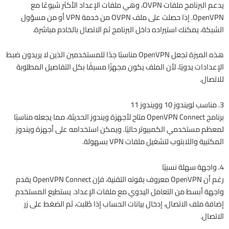
يدعم البرنامج ملفات OVPN، وهي ملفات الإعداد الأكثر شيوعًا مع
OpenVPN. إذا حصلت على ملف OVPN من خدمة VPN أو من مسؤول
الشبكة، يمكنك استيراده داخل البرنامج ثم الاتصال بالخادم مباشرة.
هذه الميزة تجعل OpenVPN مناسبًا جدًا للمستخدمين الذين لا يريدون ضبط
الإعدادات يدويًا، لأن الملف يكون مجهزًا مسبقًا بكل التفاصيل المطلوبة
للاتصال.
3. مناسب لويندوز 10 وويندوز 11
برنامج OpenVPN Connect متاح لأجهزة ويندوز الحديثة، مما يجعله مناسبًا
لمعظم مستخدمي الكمبيوتر حاليًا. ويمكن استخدامه على أجهزة ويندوز
المكتبية واللابتوب لتشغيل ملفات VPN بسهولة.
4. واجهة سهلة نسبيًا
رغم أن OpenVPN معروف بقوته التقنية، فإن OpenVPN Connect يقدم
واجهة أبسط من التعامل اليدوي مع ملفات الإعداد. يستطيع المستخدم
إضافة ملف الاتصال، إدخال بيانات الحساب إذا طُلبت، ثم الضغط على زر
الاتصال.