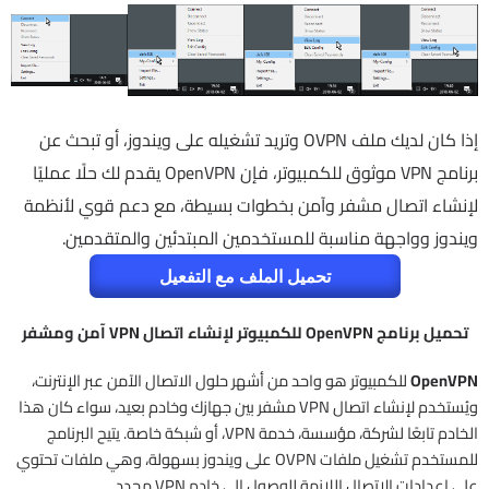
إذا كان لديك ملف OVPN وتريد تشغيله على ويندوز، أو تبحث عن
برنامج VPN موثوق للكمبيوتر، فإن OpenVPN يقدم لك حلًا عمليًا
لإنشاء اتصال مشفر وآمن بخطوات بسيطة، مع دعم قوي لأنظمة
ويندوز وواجهة مناسبة للمستخدمين المبتدئين والمتقدمين.
تحميل الملف مع التفعيل
تحميل برنامج OpenVPN للكمبيوتر لإنشاء اتصال VPN آمن ومشفر
OpenVPN
للكمبيوتر هو واحد من أشهر حلول الاتصال الآمن عبر الإنترنت،
ويُستخدم لإنشاء اتصال VPN مشفر بين جهازك وخادم بعيد، سواء كان هذا
الخادم تابعًا لشركة، مؤسسة، خدمة VPN، أو شبكة خاصة. يتيح البرنامج
للمستخدم تشغيل ملفات OVPN على ويندوز بسهولة، وهي ملفات تحتوي
على إعدادات الاتصال اللازمة للوصول إلى خادم VPN محدد.