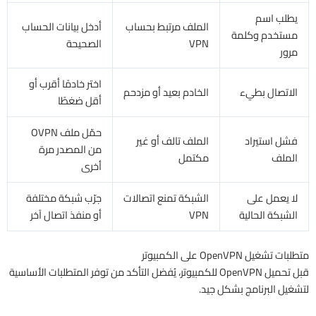
يطلب اسم
الملف مرتبط بحساب
أدخل بيانات الحساب
مستخدم وكلمة
VPN
الصحيحة
مرور
اختر خادمًا أقرب أو
الاتصال بطيء
الخادم بعيد أو مزدحم
أقل ضغطًا
حمّل ملف OVPN
فشل استيراد
الملف تالف أو غير
من المصدر مرة
الملف
مكتمل
أخرى
لا يعمل على
الشبكة تمنع اتصالات
جرّب شبكة مختلفة
الشبكة الحالية
VPN
أو منفذ اتصال آخر
متطلبات تشغيل OpenVPN على الكمبيوتر
قبل تحميل OpenVPN للكمبيوتر، يُفضل التأكد من توفر المتطلبات الأساسية
لتشغيل البرنامج بشكل جيد.