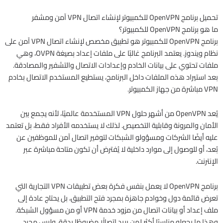
تحميل برنامج OpenVPN للكمبيوتر لإنشاء اتصال VPN آمن ومشفر
ما هو برنامج OpenVPN للكمبيوتر؟
برنامج OpenVPN للكمبيوتر هو تطبيق مخصص لإنشاء اتصال VPN آمن على
نظام ويندوز. يعتمد البرنامج غالبًا على ملفات إعداد بصيغة OVPN، وهي
ملفات تحتوي على بيانات الخادم وإعدادات الاتصال والتشفير والمصادقة.
بعد استيراد هذه الملفات داخل البرنامج، يستطيع المستخدم الاتصال بخادم
VPN مباشرة من جهاز الكمبيوتر.
يُعد OpenVPN من أشهر حلول VPN المستخدمة عالميًا، لأنه يجمع بين
الأمان والمرونة وقابلية التخصيص. لذلك لا يستخدمه الأفراد فقط، بل تعتمد
عليه أيضًا الشركات ومسؤولو الشبكات لتوفير اتصال آمن للموظفين عن
بُعد، أو للوصول إلى موارد داخلية لا يُفترض أن تكون متاحة مباشرة عبر
الإنترنت.
برنامج OpenVPN لا يعمل بنفس فكرة بعض تطبيقات VPN التجارية التي
تعرض قائمة دول وخوادم جاهزة بمجرد فتح التطبيق، بل يحتاج عادة إلى
ملف إعداد أو بيانات اتصال من مزود خدمة VPN أو من مسؤول الشبكة.
وهذا ما يجعله مناسبًا أكثر لمن يريد اتصالًا مضبوطًا بدقة، وليس مجرد