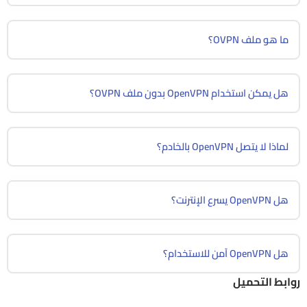
ما هو ملف OVPN؟
هل يمكن استخدام OpenVPN بدون ملف OVPN؟
لماذا لا يتصل OpenVPN بالخادم؟
هل OpenVPN يسرع الإنترنت؟
هل OpenVPN آمن للاستخدام؟
روابط التحميل