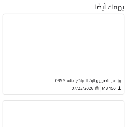
يهمك أيضًا
انترنت
64-Bit
v32.2.0
Free
6825
برنامج التصوير و البث المباشر | OBS Studio
07/23/2026
150 MB
مالتيميديا
64-Bit