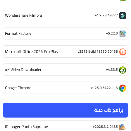
Wondershare Filmora
v15.5.3.19727
Format Factory
v5.22.0
Microsoft Office 2024 Pro Plus
v2512 Build 19530.20138
4K Video Downloader
v4.33.5
Google Chrome
v125.0.6422.113
برامج ذات صلة
IDimager Photo Supreme
v2026.3.2.9435