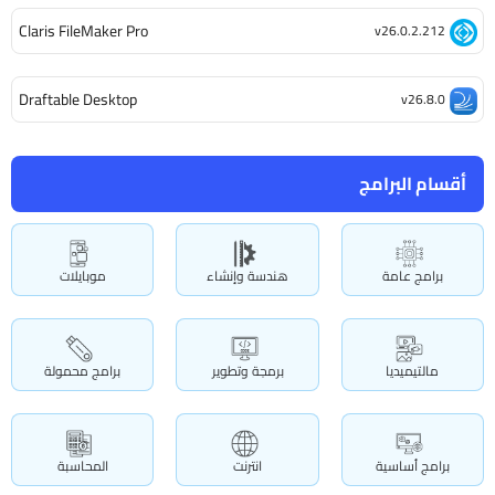
Claris FileMaker Pro
v26.0.2.212
Draftable Desktop
v26.8.0
أقسام البرامج
برامج عامة
هندسة وإنشاء
موبايلات
مالتيميديا
برمجة وتطوير
برامج محمولة
برامج أساسية
انترنت
المحاسبة