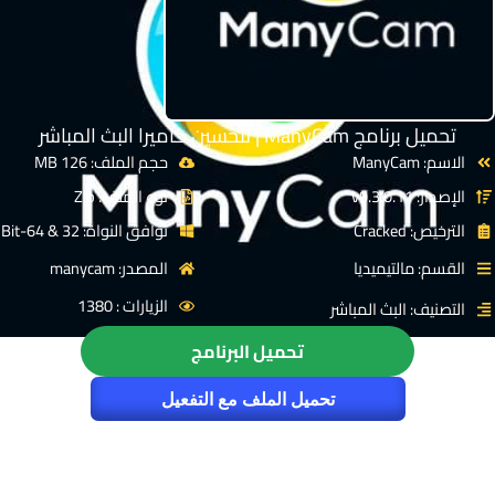
تحميل برنامج ManyCam | لتحسين كاميرا البث المباشر
الاسم: ManyCam
حجم الملف: 126 MB
الإصدار: v9.3.0.11
نوع الملف: Zip
الترخيص: Cracked
توافق النواة: 32 & 64-Bit
القسم: مالتيميديا
المصدر: manycam
الزيارات : 1380
التصنيف: البث المباشر
تحميل البرنامج
تحميل الملف مع التفعيل