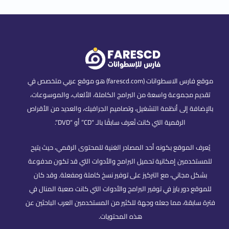
موقع فارس الاسطوانات (farescd.com) هو موقع عربي متخصص في
تقديم مجموعة واسعة من البرامج الكاملة، الألعاب، والموسوعات،
بالإضافة إلى أنظمة التشغيل، وتصاميم الجرافيك، والعديد من الأقراص
الرقمية التي كانت تُعرف سابقًا بالـ “CD” أو “DVD”.
يُعرف الموقع بكونه أحد المصادر الغنية للمحتوى الرقمي، حيث يتيح
للمستخدمين إمكانية تحميل البرامج والأدوات التي قد تكون مدفوعة
بشكل مجاني، مع التركيز على توفير نسخ كاملة ومفعلة. وقد كان
للموقع دور بارز في توفير البرامج والأدوات التي كانت صعبة المنال في
فترة سابقة، مما جعله وجهة للكثير من المستخدمين العرب الباحثين عن
هذه المحتويات.