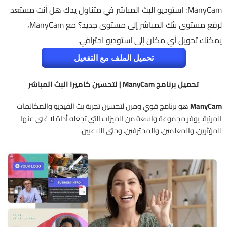
ManyCam: استوديو البث المباشر في متناول يدك هل أنت مستعد
لرفع مستوى بثك المباشر إلى مستوى جديد؟ مع ManyCam،
يمكنك تحويل أي مكان إلى استوديو احترافي.
تحميل الملف مع التفعيل
تحميل برنامج ManyCam | لتحسين كاميرا البث المباشر
ManyCam
هو برنامج قوي ومرن لتحسين تجربة بث الفيديو والمكالمات
المرئية. يوفر مجموعة واسعة من الميزات التي تجعله أداة لا غنى عنها
للمؤثرين، والمعلمين، والمحترفين، وحتى اللاعبين.