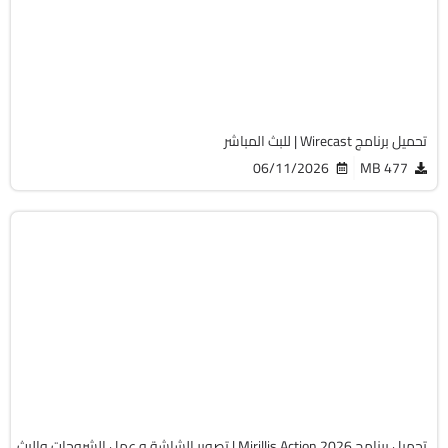
v16.5.3
Cracked
1464
تحميل برنامج Wirecast | للبث المباشر
06/11/2026
477 MB
التصميم والجرافيك
32 & 64-Bit
v4.48.1
Cracked
9466
تحميل برنامج Mirillis Action 2026 | تصوير الشاشة و عمل الشروحات والبث