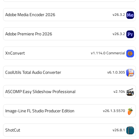
Adobe Media Encoder 2026
v26.3.2
Adobe Premiere Pro 2026
v26.3.2
XnConvert
v1.114.0 Commercial
CoolUtils Total Audio Converter
v6.1.0.305
ASCOMP Easy Slideshow Professional
v2.104
Image-Line FL Studio Producer Edition
v26.1.3.5570
ShotCut
v26.8.1