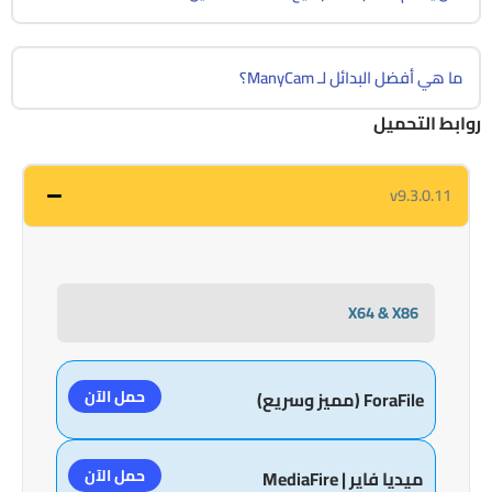
ما هي أفضل البدائل لـ ManyCam؟
روابط التحميل
v9.3.0.11
X64 & X86
حمل الآن
ForaFile (مميز وسريع)
حمل الآن
ميديا فاير | MediaFire