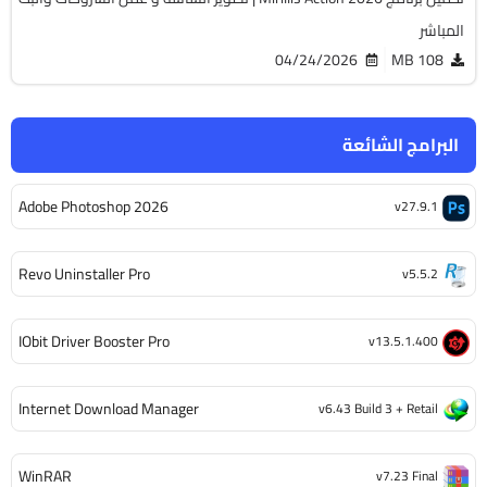
المباشر
04/24/2026
108 MB
البرامج الشائعة
Adobe Photoshop 2026
v27.9.1
Revo Uninstaller Pro
v5.5.2
IObit Driver Booster Pro
v13.5.1.400
Internet Download Manager
v6.43 Build 3 + Retail
WinRAR
v7.23 Final