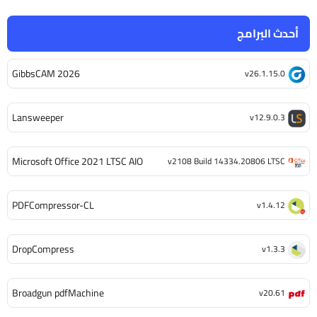
أحدث البرامج
GibbsCAM 2026
v26.1.15.0
Lansweeper
v12.9.0.3
Microsoft Office 2021 LTSC AIO
v2108 Build 14334.20806 LTSC
PDFCompressor-CL
v1.4.12
DropCompress
v1.3.3
Broadgun pdfMachine
v20.61