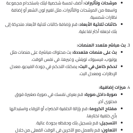
مرشحات وتأثيرات:
أضف لمسة شخصية لبثك باستخدام مجموعة
واسعة من المرشحات والتأثيرات، مثل تغيير لون الشعر أو إضافة
نظارات شمسية.
كائنات ثلاثية الأبعاد:
قم بإضافة كائنات ثلاثية الأبعاد متحركة إلى
بثك لجعله أكثر تفاعلية.
3.
بث مباشر متعدد المنصات:
بث على منصات متعددة:
بث محتواك مباشرة على منصات مثل
يوتيوب، فيسبوك، تويتش، وغيرها، في نفس الوقت.
تحكم كامل في البث:
يمكنك التحكم في جودة الفيديو، معدل
الإطارات، ومعدل البت.
4.
ميزات إضافية:
صورة داخل صورة:
قم بعرض نفسك في صورة صغيرة فوق
محتوى آخر.
مفتاح الكروما:
قم بإزالة الخلفية الخضراء أو الزرقاء واستبدالها
بأي خلفية تختارها.
التسجيل:
قم بتسجيل بثك وحفظه بجودة عالية.
التعاون:
قم بالعمل مع الآخرين في الوقت الفعلي من خلال