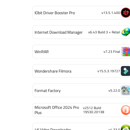
IObit Driver Booster Pro
v13.5.1.400
Internet Download Manager
v6.43 Build 3 + Retail
WinRAR
v7.23 Final
Wondershare Filmora
v15.5.3.19727
Format Factory
v5.22.0
Microsoft Office 2024 Pro
v2512 Build
19530.20138
Plus
4K Video Downloader
v4.33.5