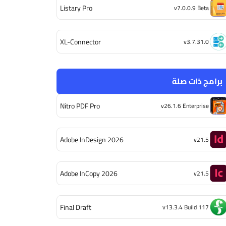
Listary Pro
v7.0.0.9 Beta
XL-Connector
v3.7.31.0
برامج ذات صلة
Nitro PDF Pro
v26.1.6 Enterprise
Adobe InDesign 2026
v21.5
Adobe InCopy 2026
v21.5
Final Draft
v13.3.4 Build 117