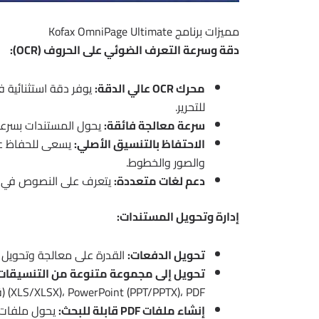
مميزات برنامج Kofax OmniPage Ultimate
دقة وسرعة التعرف الضوئي على الحروف (OCR):
محرك OCR عالي الدقة:
يوفر دقة استثنائية 
للتحرير.
سرعة معالجة فائقة:
يحول المستندات بسرعة 
الاحتفاظ بالتنسيق الأصلي:
يسعى للحفاظ على
والصور والخطوط.
دعم لغات متعددة:
يتعرف على النصوص في أكثر من
إدارة وتحويل المستندات:
تحويل الدفعات:
القدرة على معالجة وتحويل 
تحويل إلى مجموعة متنوعة من التنسيقات
(XLS/XLSX)، PowerPoint (PPT/PPTX)، PDF (قابلة للبحث)، HTML، EPUB، وغيرها.
إنشاء ملفات PDF قابلة للبحث: