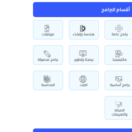
أقسام البرامج
برامج عامة
هندسة وإنشاء
موبايلات
مالتيميديا
برمجة وتطوير
برامج محمولة
برامج أساسية
انترنت
المحاسبة
الصيانة
والتعريفات