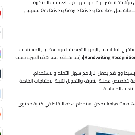
مؤتمتة لتوفير الوقت والجهد في العمليات المتكررة.
التكامل مع خدمات مثل Dropbox و Google Drive و OneDrive لتسهيل
تخراج البيانات من الرموز الشريطية الموجودة في المستندات.
(قد تختلف دقة هذه الميزة حسب
يط وواضح يجعل البرنامج سهل التعلم والاستخدام.
 لتخصيص عملية التعرف والتحويل لتلبية الاحتياجات الخاصة.
ستندات الحساسة.
هذه قائمة شاملة بأهم مميزات برنامج Kofax OmniPage Ultimate. يمكن استخدام هذه النقاط في كتابة محتوى