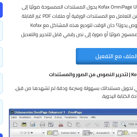
وداعًا لإضاعة الوقت في إعادة الكتابة! برنامج Kofax OmniPage Ultimate يحول المستندات الممسوحة ضوئيًا إلى
نصوص قابلة للتحرير بدقة وسرعة فائقة! هل تعاني من التعامل مع المستندات الورقية أو ملفات PDF غير القابلة
للتحرير؟ هل تضيع ساعات طويلة في إعادة كتابة النصوص يدويًا؟ حان الوقت لتوديع هذه المشاكل مع Kofax
ل أي مستند ممسوح ضوئيًا أو صورة إلى نص رقمي قابل للتحرير والتعديل
لملف مع التفعيل
في تحويل مستنداتك بسهولة وسرعة ودقة لم تشهدها من قبل.
 الكتابة اليدوية.