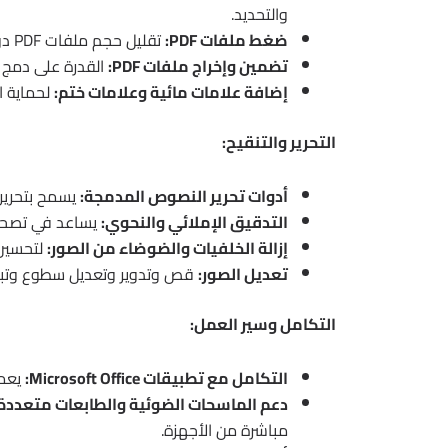
والتحديد.
ضغط ملفات PDF:
تقليل حجم ملفات PDF دون التأثير بشكل كبير على الجودة.
تضمين وإخراج ملفات PDF:
القدرة على دمج ملفات PDF متعددة أو است
إضافة علامات مائية وعلامات ختم:
لحماية ا
التحرير والتنقيح:
أدوات تحرير النصوص المدمجة:
يسمح بتحرير 
التدقيق الإملائي والنحوي:
يساعد في تصحيح
إزالة الخلفيات والضوضاء من الصور:
لتحسين 
تعديل الصور:
قص وتدوير وتعديل سطوع وتباي
التكامل وسير العمل:
التكامل مع تطبيقات Microsoft Office:
يعمل بسلاسة
دعم الماسحات الضوئية والطابعات متعددة الوظا
مباشرة من الأجهزة.