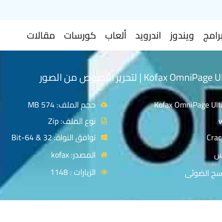
رامج
ويندوز
اندرويد
ألعاب
كورسات
مقالات
برنامج Kofax OmniPage Ultimate | لتحرير النصوص من الصور
حجم الملف: 574 MB
نوع الملف: Zip
توافق النواة: 32 & 64-Bit
س
المصدر: kofax
الزيارات : 1148
مسح الضوئى