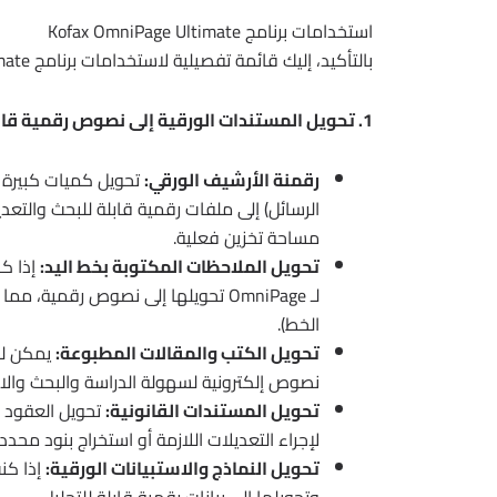
استخدامات برنامج Kofax OmniPage Ultimate
بالتأكيد، إليك قائمة تفصيلية لاستخدامات برنامج Kofax OmniPage Ultimate في مختلف المجالات:
1. تحويل المستندات الورقية إلى نصوص رقمية قابلة للتحرير:
رقمنة الأرشيف الورقي:
تحويل كميات كبيرة من
الرسائل) إلى ملفات رقمية قابلة للبحث والتعد
مساحة تخزين فعلية.
تحويل الملاحظات المكتوبة بخط اليد:
إذا ك
لـ OmniPage تحويلها إلى نصوص رقمي
الخط).
تحويل الكتب والمقالات المطبوعة:
يمكن للط
نصوص إلكترونية لسهولة الدراسة والبحث والا
تحويل المستندات القانونية:
تحويل العقود و
لإجراء التعديلات اللازمة أو استخراج بنود محدد
تحويل النماذج والاستبيانات الورقية:
إذا كن
وتحويلها إلى بيانات رقمية قابلة للتحليل.