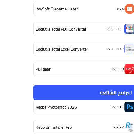
VovSoft Filename Lister
v5.4
Coolutils Total PDF Converter
v6.5.0.191
Coolutils Total Excel Converter
v7.1.0.147
PDFgear
v2.1.18
البرامج الشائعة
Adobe Photoshop 2026
v27.9.1
Revo Uninstaller Pro
v5.5.2