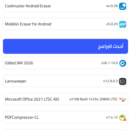
Coolmuster Android Eraser
v4.0.26
MobiKin Eraser for Android
v5.0.25
أحدث البرامج
GibbsCAM 2026
v26.1.15.0
Lansweeper
v12.9.0.3
Microsoft Office 2021 LTSC AIO
v2108 Build 14334.20806 LTSC
PDFCompressor-CL
v1.4.12