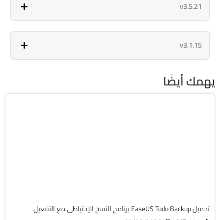
v3.5.21
v3.1.15
يهمك أيضًا
استعادة الملفات
32 & 64-Bit
v16.3.1 Build 20260721
Cracked
6944
تحميل EaseUS Todo Backup برنامج النسخ الإحتياطى مع التفعيل