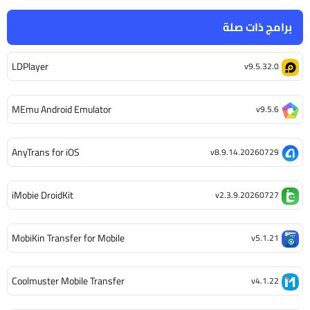
برامج ذات صلة
LDPlayer
v9.5.32.0
MEmu Android Emulator
v9.5.6
AnyTrans for iOS
v8.9.14.20260729
iMobie DroidKit
v2.3.9.20260727
MobiKin Transfer for Mobile
v5.1.21
Coolmuster Mobile Transfer
v4.1.22