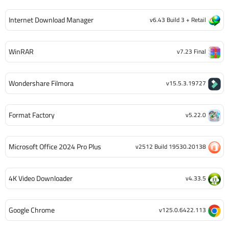
Internet Download Manager
v6.43 Build 3 + Retail
WinRAR
v7.23 Final
Wondershare Filmora
v15.5.3.19727
Format Factory
v5.22.0
Microsoft Office 2024 Pro Plus
v2512 Build 19530.20138
4K Video Downloader
v4.33.5
Google Chrome
v125.0.6422.113