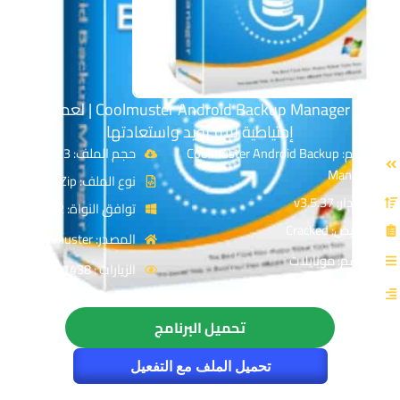
برنامج Coolmuster Android Backup Manager | لعمل نسخة
إحتياطية للأندرويد واستعادتها
الاسم: Coolmuster Android Backup
حجم الملف: 23 MB
Manager
نوع الملف: Zip
الإصدار: v3.5.37
توافق النواة: 32 & 64-Bit
الترخيص: Cracked
المصدر: coolmuster
القسم: موبايلات
الزيارات : 1438
التصنيف: استعادة ملفات الاندرويد
تحميل البرنامج
تحميل الملف مع التفعيل