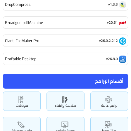
DropCompress
v1.3.3
Broadgun pdfMachine
v20.61
Claris FileMaker Pro
v26.0.2.212
Draftable Desktop
v26.8.0
أقسام البرامج
برامج عامة
هندسة وإنشاء
موبايلات
مالتيميديا
برمجة وتطوير
برامج محمولة