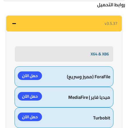
روابط التحميل
v3.5.37
X64 & X86
حمل الآن
ForaFile (مميز وسريع)
حمل الآن
ميديا فاير | MediaFire
حمل الآن
Turbobit