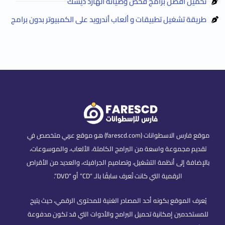
تحميل أفضل برامج فحص وصيانة الهارد ديسك
طريقة تشغيل تطبيقات و ألعاب أندرويد على الكمبيوتر بدون برامج
موقع فارس الاسطوانات (farescd.com) هو موقع عربي متخصص في
تقديم مجموعة واسعة من البرامج الكاملة، الألعاب، والموسوعات،
بالإضافة إلى أنظمة التشغيل، وتصاميم الجرافيك، والعديد من الأقراص
الرقمية التي كانت تُعرف سابقًا بالـ “CD” أو “DVD”.
يُعرف الموقع بكونه أحد المصادر الغنية للمحتوى الرقمي، حيث يتيح
للمستخدمين إمكانية تحميل البرامج والأدوات التي قد تكون مدفوعة