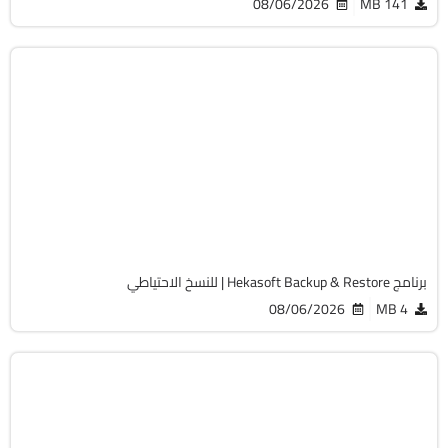
08/06/2026
141 MB
الصيانة والتعريفات
32 & 64-Bit
v1.2.0
Free
1247
برنامج Hekasoft Backup & Restore | للنسخ الاحتياطي
08/06/2026
4 MB
الصيانة والتعريفات
32 & 64-Bit