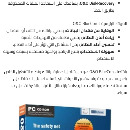
O&O DiskRecovery:
يساعدك على استعادة الملفات المحذوفة
بطريق الخطأ.
الفوائد الرئيسية لـ O&O BlueCon
الوقاية من فقدان البيانات:
يحمي بياناتك من التلف أو الفقدان.
زيادة أمان النظام:
يحمي نظامك من التهديدات الأمنية.
تحسين أداء النظام:
يحل المشاكل التي تؤثر على أداء النظام.
سهولة الاستخدام:
يتميز البرنامج بواجهة مستخدم بسيطة وسهلة
الاستخدام.
باختصار، O&O BlueCon هو حل شامل لحماية بياناتك ونظام التشغيل الخاص
بك. يوفر مجموعة واسعة من الأدوات التي تساعدك على الحفاظ على
سلامة نظامك وبياناتك، مما يجعله خيارًا مثاليًا للأفراد والشركات على حد
سواء.