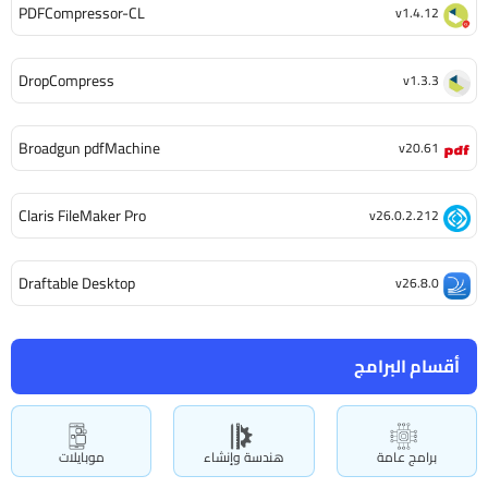
PDFCompressor-CL
v1.4.12
DropCompress
v1.3.3
Broadgun pdfMachine
v20.61
Claris FileMaker Pro
v26.0.2.212
Draftable Desktop
v26.8.0
أقسام البرامج
برامج عامة
هندسة وإنشاء
موبايلات