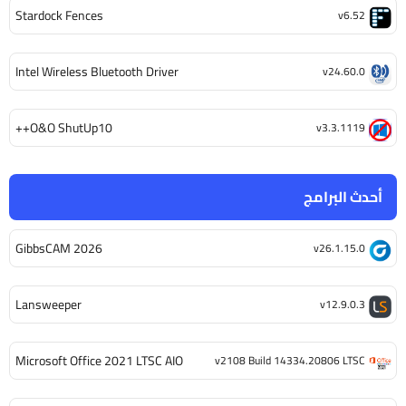
Stardock Fences
v6.52
Intel Wireless Bluetooth Driver
v24.60.0
O&O ShutUp10++
v3.3.1119
أحدث البرامج
GibbsCAM 2026
v26.1.15.0
Lansweeper
v12.9.0.3
Microsoft Office 2021 LTSC AIO
v2108 Build 14334.20806 LTSC