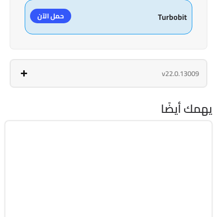
حمل الآن
Turbobit
v22.0.13009
يهمك أيضًا
استعادة الملفات
32 & 64-Bit
v16.3.1 Build 20260721
Cracked
6953