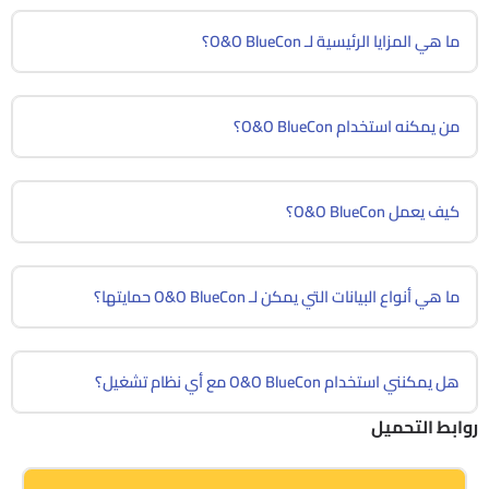
ما هي المزايا الرئيسية لـ O&O BlueCon؟
من يمكنه استخدام O&O BlueCon؟
كيف يعمل O&O BlueCon؟
ما هي أنواع البيانات التي يمكن لـ O&O BlueCon حمايتها؟
هل يمكنني استخدام O&O BlueCon مع أي نظام تشغيل؟
روابط التحميل