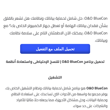
O&O BlueCon: حل شامل لحماية بياناتك ونظامك هل تشعر بالقلق
بشأن فقدان بياناتك الهامة أو تعطل جهاز الكمبيوتر الخاص بك؟ مع
O&O BlueCon، يمكنك الآن الاطمئنان التام على سلامة نظامك
وبياناتك.
تحميل الملف مع التفعيل
تحميل برنامج O&O BlueCon | للنسخ الإحتياطى واستعادة أنظمة
التشغيل
O&O BlueCon
هو برنامج شامل لحماية بياناتك ونظام التشغيل الخاص بك.
يوفر مجموعة واسعة من الأدوات التي تساعدك على استعادة النظام،
وحماية البيانات، وحل مشاكل الأجهزة، مما يجعله حلاً مثاليًا للأفراد
والشركات على حد سواء.