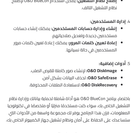
إصلاح نظام التشغيل:
يمكن استخدام O&O BlueCon لإصلاح
نظام التشغيل التالف.
4.
إدارة المستخدمين:
إنشاء وإدارة حسابات المستخدمين:
يمكنك إنشاء حسابات
مستخدمين جديدة وتعديل صلاحياتهم.
إعادة تعيين كلمات المرور:
يمكنك إعادة تعيين كلمات مرور
المستخدمين في حالة نسيانها.
5.
أدوات إضافية:
O&O DiskImage:
لإنشاء صور كاملة للقرص الصلب.
O&O SafeErase:
لحذف البيانات بشكل آمن.
O&O DiskRecovery:
لاستعادة الملفات المحذوفة.
باختصار، برنامج O&O BlueCon هو أداة شاملة لحماية بياناتك وإدارة نظام
التشغيل الخاص بك. سواء كنت مستخدمًا منزليًا أو متخصصًا في تكنولوجيا
المعلومات، فإن هذا البرنامج يوفر لك مجموعة واسعة من الأدوات التي
ستساعدك على الحفاظ على أمان ونظام تشغيل جهاز الكمبيوتر الخاص بك.