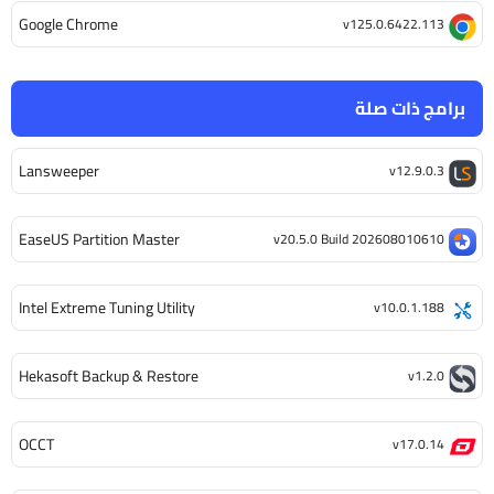
Google Chrome
v125.0.6422.113
برامج ذات صلة
Lansweeper
v12.9.0.3
EaseUS Partition Master
v20.5.0 Build 202608010610
Intel Extreme Tuning Utility
v10.0.1.188
Hekasoft Backup & Restore
v1.2.0
OCCT
v17.0.14