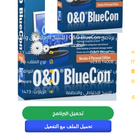
تحميل برنامج O&O BlueCon | للنسخ الإحتياطى واستعادة
أنظمة التشغيل
الاسم: O&O BlueCon
حجم الملف: 133 MB
الإصدار: v23.0.14008
نوع الملف: Zip
الترخيص: Cracked
توافق النواة: 64-Bit
القسم: الصيانة والتعريفات
المصدر: OO Software
الزيارات : 1473
التصنيف: النسخ الاحتياطي والانظمة
الوهمية
تحميل البرنامج
تحميل الملف مع التفعيل