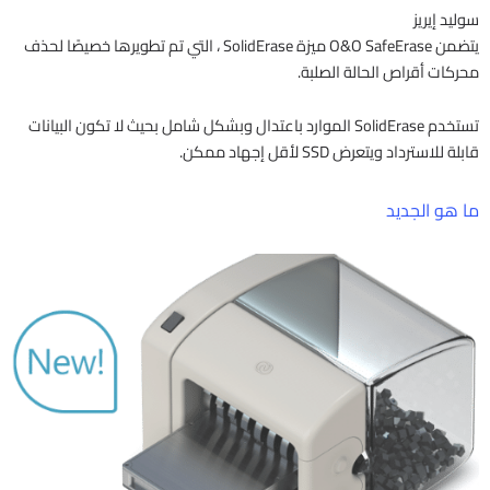
سوليد إيريز
يتضمن O&O SafeErase ميزة SolidErase ، التي تم تطويرها خصيصًا لحذف
محركات أقراص الحالة الصلبة.
تستخدم SolidErase الموارد باعتدال وبشكل شامل بحيث لا تكون البيانات
قابلة للاسترداد ويتعرض SSD لأقل إجهاد ممكن.
ما هو الجديد