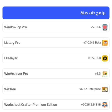
برامج ذات صلة
WindowTop Pro
v5.32.4
Listary Pro
v7.0.0.9 Beta
LDPlayer
v9.5.32.0
WinArchiver Pro
v6.3
WizTree
v4.32 Enterprise
Worksheet Crafter Premium Edition
v2026.2.5.318