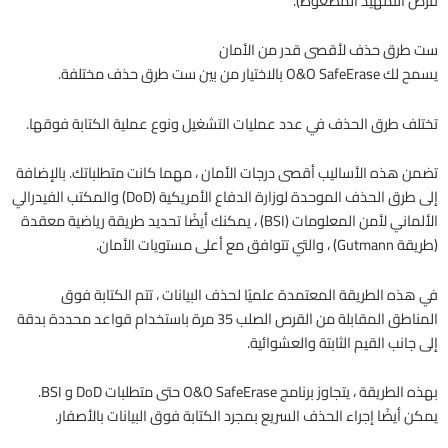
قرص التمهيد المضغوط).
ست طرق حذف لأقصى قدر من الأمان
يسمح لك O&O SafeErase بالاختيار من بين ست طرق حذف مختلفة.
تختلف طرق الحذف في عدد عمليات التشغيل ونوع عملية الكتابة فوقها.
تضمن هذه الأساليب أقصى درجات الأمان ، مهما كانت متطلباتك. بالإضافة
إلى طرق الحذف الموحدة لوزارة الدفاع الأمريكية (DoD) والمكتب الفيدرالي
الألماني لأمن المعلومات (BSI) ، يمكنك أيضًا تحديد طريقة رياضية معقدة
(طريقة Gutmann) ، والتي تتوافق مع أعلى مستويات الأمان.
في هذه الطريقة المعتمدة علميًا لحذف البيانات ، تتم الكتابة فوق
المناطق المقابلة من القرص الصلب 35 مرة باستخدام قواعد محددة بدقة
إلى جانب القيم الثابتة والعشوائية.
بهذه الطريقة ، يتجاوز برنامج O&O SafeErase حتى متطلبات DoD و BSI.
يمكن أيضًا إجراء الحذف السريع بمجرد الكتابة فوق البيانات بالأصفار.