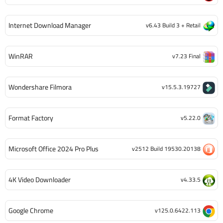
Internet Download Manager
v6.43 Build 3 + Retail
WinRAR
v7.23 Final
Wondershare Filmora
v15.5.3.19727
Format Factory
v5.22.0
Microsoft Office 2024 Pro Plus
v2512 Build 19530.20138
4K Video Downloader
v4.33.5
Google Chrome
v125.0.6422.113