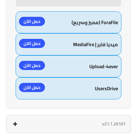
حمل الآن
ForaFile (مميز وسريع)
حمل الآن
ميديا فاير | MediaFire
حمل الآن
Upload-4ever
حمل الآن
UsersDrive
v21.1.26101