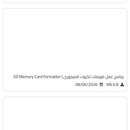
الصيانة والتعريفات
32 & 64-Bit
v5.0.4
Free
6108
برنامج عمل فورمات لكروت الميمورى | SD Memory Card Formatter
08/06/2026
6.8 Mb
الحماية
32 & 64-Bit
v7.104