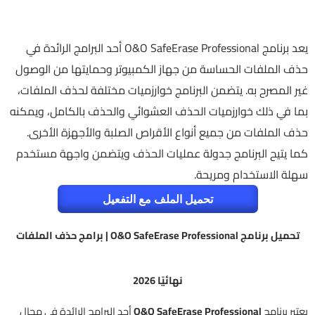
يعد برنامج O&O SafeErase Professional أحد البرامج الرائدة في
حذف الملفات الحساسة من جهاز الكمبيوتر وحمايتها من الوصول
غير المصرح به. يتضمن البرنامج خوارزميات مختلفة لحذف الملفات،
بما في ذلك خوارزميات الحذف العشوائي والحذف بالكامل، ويمكنه
حذف الملفات من جميع أنواع الأقراص الصلبة والأجهزة الأخرى.
كما يتيح البرنامج جدولة عمليات الحذف ويتضمن واجهة مستخدم
سهلة الاستخدام ومريحة.
تحميل الملف مع التفعيل
تحميل برنامج O&O SafeErase Professional | برامج حذف الملفات
نهائيًا 2026
يعتبر برنامج
O&O SafeErase Professional
أحد البرامج الرائدة في مجال