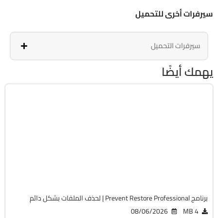
سيرفرات أخرى للتحميل
سيرفرات التحميل
يهمك أيضًا
الحماية
64-Bit
v124
Cracked
1639
برنامج Prevent Restore Professional | لحذف الملفات بشكل دائم
08/06/2026
4 MB