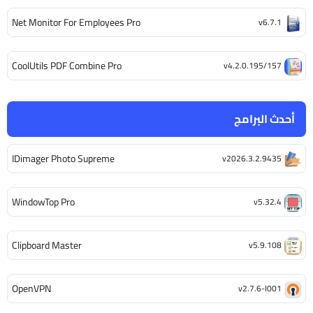
Net Monitor For Employees Pro
v6.7.1
CoolUtils PDF Combine Pro
v4.2.0.195/157
أحدث البرامج
IDimager Photo Supreme
v2026.3.2.9435
WindowTop Pro
v5.32.4
Clipboard Master
v5.9.108
OpenVPN
v2.7.6-I001