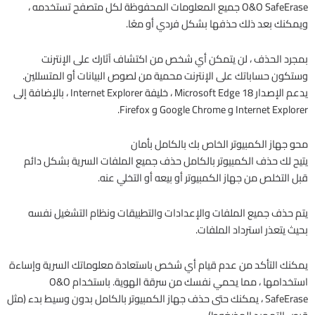
O&O SafeErase جميع المعلومات المحفوظة لكل متصفح تستخدمه ،
ويمكنك بعد ذلك حذفها بشكل فردي أو معًا.
بمجرد الحذف ، لن يتمكن أي شخص من اكتشاف آثارك على الإنترنت
وستكون حساباتك على الإنترنت محمية من لصوص البيانات أو المتسللين.
يدعم الإصدار 18 Microsoft Edge ، خليفة Internet Explorer ، بالإضافة إلى
Internet Explorer و Google Chrome و Firefox.
محو جهاز الكمبيوتر الخاص بك بالكامل بأمان
يتيح لك حذف الكمبيوتر بالكامل حذف جميع الملفات السرية بشكل دائم
قبل التخلص من جهاز الكمبيوتر أو بيعه أو التخلي عنه.
يتم حذف جميع الملفات والإعدادات والتطبيقات ونظام التشغيل نفسه
بحيث يتعذر استرداد الملفات.
يمكنك التأكد من عدم قيام أي شخص باستعادة معلوماتك السرية وإساءة
استخدامها ، مما يحمي نفسك من سرقة الهوية. باستخدام O&O
SafeErase ، يمكنك حتى حذف جهاز الكمبيوتر بالكامل بدون وسيط بدء (مثل