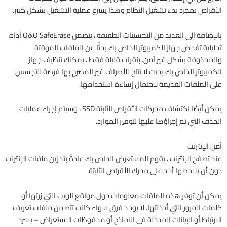
الأقراص بمجرد بدء تشغيل النظام وهذا يسرع عملية التشغيل بشكل كبير.
بالإضافة إلى العديد من التحسينات الطفيفة ، يتضمن O&O SafeErase أداة
تحليلية تفحص جهاز الكمبيوتر الخاص بك بحثًا عن الملفات المؤقتة
والمحذوفة بشكل غير آمن. بنقرات قليلة فقط ، يمكنك تنظيف جهاز
الكمبيوتر الخاص بك بحيث لا تتاح للأطراف غير المصرح بها فرصة للتجسس
على الملفات القديمة لاحتمال إساءة استخدامها.
يمكن أيضًا اكتشاف محركات الأقراص الثابتة SSD ، وسيتم إجراء عمليات
الحذف التي تم إجراؤها عليها لتوفير الموارد.
أمن الإنترنت
عند تصفح الإنترنت ، يقوم المستعرض الخاص بك عادةً بتخزين ملفات الإنترنت
دون أن يلاحظها أحد على محرك الأقراص الثابتة.
يمكن أن توفر هذه الملفات معلومات حول مواقع الويب التي زرتها أو
كلمات المرور التي أدخلتها. لا يوجد فرق سواء كانت تتضمن ملفات تعريف
الارتباط أو البيانات المدخلة في النماذج أو محفوظات الاستعراض – يسرد