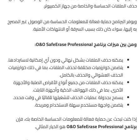
حذف الملفات الحساسة والخاصة من جهاز الكمبيوتر.
ويوفر البرنامج حماية فعالة للمعلومات الحساسة من الوصول غير المصرح
به إليها، سواء كان ذلك بسبب السرقة أو الانتهاكات الأمنية.
ومن بين ميزات برنامج O&O SafeErase Professional:
يمكنه حذف الملفات بشكل نهائي ودون أي إمكانية لاستردادها.
يتضمن خوارزميات مختلفة لحذف الملفات، بما في ذلك خوارزميات
الحذف العشوائي والحذف بالكامل.
يمكنه حذف الملفات من جميع أنواع الأقراص الصلبة والأجهزة
الأخرى، بما في ذلك الهواتف الذكية وأجهزة التابلت.
يسمح بجدولة عمليات الحذف لتشغيلها تلقائيًا في وقت محدد.
يتضمن واجهة مستخدم سهلة الاستخدام ومريحة.
إذا كنت تبحث عن حماية فعالة للمعلومات الحساسة الخاصة بك، فإن
برنامج O&O SafeErase Professional
هو الخيار المثالي.