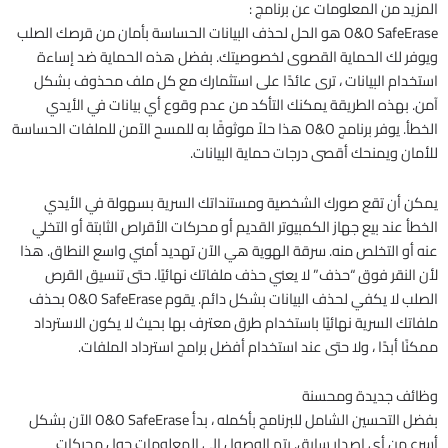
المزيد من المعلومات عن برنامج :
O&O SafeErase هو الحل لحذف البيانات الحساسة بأمان من قرصك الصلب
ويوفر لك الحماية القصوى لخصوصيتك. بفضل هذه الحماية ضد إساءة
استخدام البيانات ، ترى عائدًا على استثمارك مع كل ملف محذوف بشكل
آمن. بهذه الطريقة يمكنك التأكد من عدم وقوع أي بيانات في الأيدي
الخطأ. يوفر برنامج O&O هذا حلاً موثوقًا به للمسح الآمن للملفات الحساسة
للأمان ويمنحك أقصى درجات حماية البيانات.
يمكن أن تقع صورك الشخصية ومستنداتك السرية بسهولة في الأيدي
الخطأ عند بيع جهاز الكمبيوتر القديم أو محركات الأقراص الثابتة أو التخلي
عنه أو التخلص منه. سرقة الهوية هي الآن تهديد أمني واسع النطاق. هذا
لأن النقر فوق “حذف” لا يعني حذف ملفاتك نهائيًا. حتى تنسيق القرص
الصلب لا يكفي لحذف البيانات بشكل دائم. يقوم O&O SafeErase بحذف
ملفاتك السرية نهائيًا باستخدام طرق معترف بها بحيث لا يكون الاسترداد
ممكنًا أبدًا ، ولا حتى عند استخدام أفضل برامج استرداد الملفات.
وظائف جديدة ومحسنة
بفضل التحسين الشامل للبرنامج بأكمله ، بدأ O&O SafeErase الآن بشكل
أسرع من أي إصدار سابق. يتم الوصول إلى المعلومات حول محركات