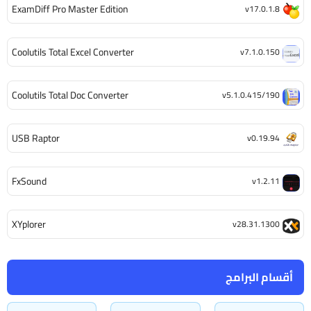
ExamDiff Pro Master Edition
v17.0.1.8
Coolutils Total Excel Converter
v7.1.0.150
Coolutils Total Doc Converter
v5.1.0.415/190
USB Raptor
v0.19.94
FxSound
v1.2.11
XYplorer
v28.31.1300
أقسام البرامج