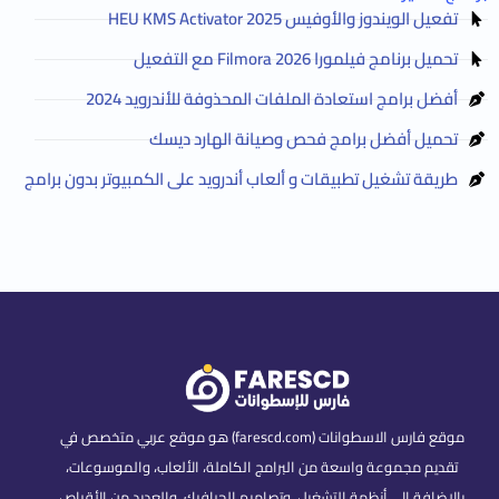
تفعيل الويندوز والأوفيس HEU KMS Activator 2025
تحميل برنامج فيلمورا Filmora 2026 مع التفعيل
أفضل برامج استعادة الملفات المحذوفة للأندرويد 2024
تحميل أفضل برامج فحص وصيانة الهارد ديسك
طريقة تشغيل تطبيقات و ألعاب أندرويد على الكمبيوتر بدون برامج
موقع فارس الاسطوانات (farescd.com) هو موقع عربي متخصص في
تقديم مجموعة واسعة من البرامج الكاملة، الألعاب، والموسوعات،
بالإضافة إلى أنظمة التشغيل، وتصاميم الجرافيك، والعديد من الأقراص