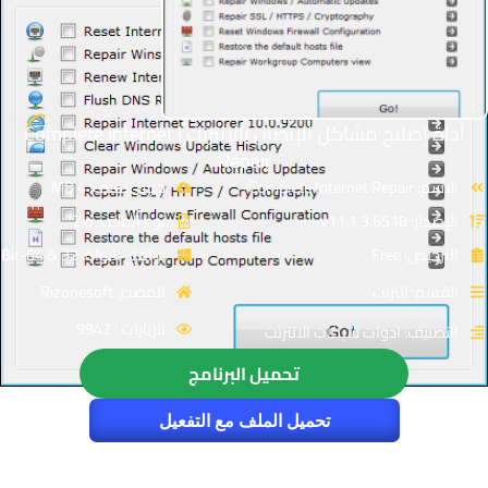
أداة إصلاح مشاكل الإتصال بالإنترنت | Complete Internet
Repair
الاسم: Complete Internet Repair
حجم الملف: 4 MB
الإصدار: v11.1.3.6518
نوع الملف: Zip
الترخيص: Free
توافق النواة: 32 & 64-Bit
القسم: انترنت
المصدر: Rizonesoft
الزيارات : 9942
التصنيف: ادوات شبكات الانترنت
تحميل البرنامج
تحميل الملف مع التفعيل