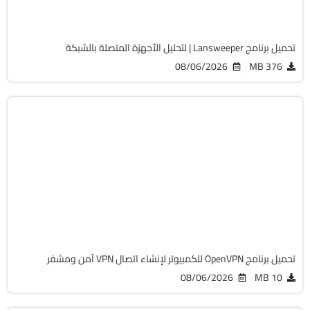
2074
تحميل برنامج Lansweeper | لتحليل الأجهزة المتصلة بالشبكة
08/06/2026
376 MB
انترنت
32 & 64-Bit
v2.7.6-I001
Free
5583
تحميل برنامج OpenVPN للكمبيوتر لإنشاء اتصال VPN آمن ومشفر
08/06/2026
10 MB