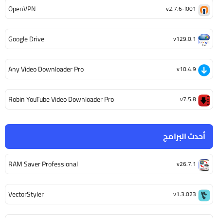
OpenVPN
v2.7.6-I001
Google Drive
v129.0.1
Any Video Downloader Pro
v10.4.9
Robin YouTube Video Downloader Pro
v7.5.8
أحدث البرامج
RAM Saver Professional
v26.7.1
VectorStyler
v1.3.023