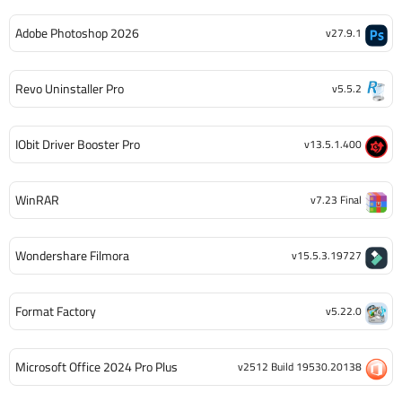
Adobe Photoshop 2026
v27.9.1
Revo Uninstaller Pro
v5.5.2
IObit Driver Booster Pro
v13.5.1.400
WinRAR
v7.23 Final
Wondershare Filmora
v15.5.3.19727
Format Factory
v5.22.0
Microsoft Office 2024 Pro Plus
v2512 Build 19530.20138