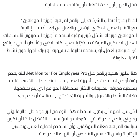
قفل الجهاز أو إعادة تشغيله أو إيقافه حسب الحاجة.
لماذا يحتاج أصحاب الشركات إلى برنامج لمراقبة أجهزة الموظفين؟
مع انتشار العمل المكتبي الرقمي والعمل عن بُعد، أصبحت إنتاجية
الموظفين مرتبطة بشكل كبير بكيفية استخدام أجهزة الكمبيوتر أثناء ساعات
العمل. قد يكون الموظف حاضرًا بالفعل، لكنه يقضي وقتًا طويلًا في مواقع
غير مرتبطة بالعمل، أو يستخدم تطبيقات ترفيهية، أو يترك الجهاز دون نشاط
لفترات طويلة.
هنا تظهر أهمية برنامج مثل Net Monitor For Employees Pro، لأنه يقدم
رؤية أوضح لما يحدث على أجهزة العمل بدل الاعتماد على التخمين. فالمدير
يستطيع معرفة التطبيقات الأكثر استخدامًا، المواقع التي يتم تصفحها،
فترات النشاط والخمول، والأجهزة التي تحتاج إلى متابعة أو دعم فني.
لكن من المهم أن يكون استخدام هذا النوع من البرامج داخل إطار قانوني
ومهني واضح، خصوصًا في الشركات والمؤسسات. الأفضل دائمًا أن تكون
سياسة المراقبة معلنة للموظفين، وأن تُستخدم لحماية العمل وتحسين
الإنتاجية وليس للتجسس الشخصي أو انتهاك الخصوصية.