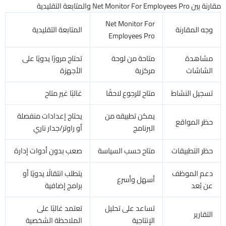
مقارنة بين Net Monitor For Employees Pro والمتابعة التقليدية
Net Monitor For
وجه المقارنة
المتابعة التقليدية
Employees Pro
مشاهدة
متاحة من لوحة
تحتاج مرورًا يدويًا على
الشاشات
مركزية
الأجهزة
تسجيل النشاط
متاح للرجوع لاحقًا
غالبًا غير متاح
يمكن تطبيقه من
يحتاج إعدادات منفصلة
حظر المواقع
البرنامج
أو راوتر/جدار ناري
حظر التطبيقات
متاح حسب السياسة
صعب بدون أدوات إدارة
دعم الموظف
يتطلب انتقالًا يدويًا أو
أسهل وأسرع
عن بُعد
برامج إضافية
تساعد على تحليل
تعتمد غالبًا على
التقارير
الإنتاجية
الملاحظة الشخصية