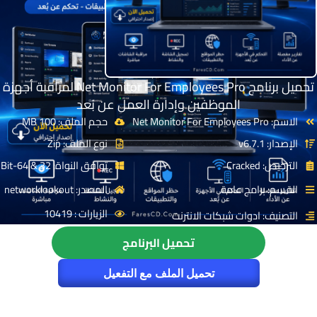
تحميل برنامج Net Monitor For Employees Pro لمراقبة أجهزة
الموظفين وإدارة العمل عن بُعد
الاسم: Net Monitor For Employees Pro
حجم الملف: 100 MB
الإصدار: v6.7.1
نوع الملف: Zip
الترخيص: Cracked
توافق النواة: 32 & 64-Bit
القسم: برامج عامة
المصدر: networklookout
الزيارات : 10419
التصنيف: ادوات شبكات الانترنت
تحميل البرنامج
تحميل الملف مع التفعيل