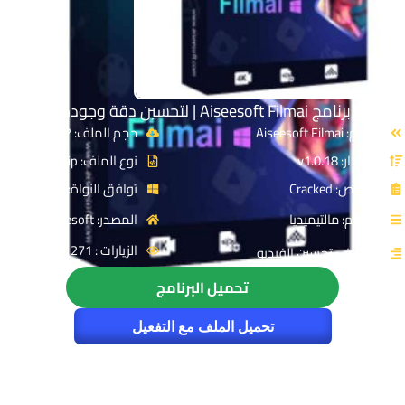
تحميل برنامج Aiseesoft Filmai | لتحسين دقة وجودة الفيديو
الاسم: Aiseesoft Filmai
حجم الملف: 112 MB
الإصدار: v1.0.18
نوع الملف: Zip
الترخيص: Cracked
توافق النواة: 64-Bit
القسم: مالتيميديا
المصدر: Aiseesoft
الزيارات : 1271
التصنيف: تحسين الفيديو
تحميل البرنامج
تحميل الملف مع التفعيل