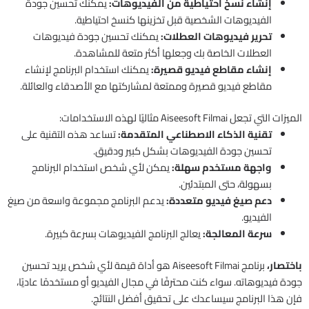
إنشاء نسخ احتياطية من الفيديوهات:
يمكنك تحسين جودة
الفيديوهات الشخصية قبل تخزينها كنسخ احتياطية.
تحرير فيديوهات العطلات:
يمكنك تحسين جودة فيديوهات
العطلات الخاصة بك وجعلها أكثر متعة للمشاهدة.
إنشاء مقاطع فيديو قصيرة:
يمكنك استخدام البرنامج لإنشاء
مقاطع فيديو قصيرة وممتعة لمشاركتها مع الأصدقاء والعائلة.
الميزات التي تجعل Aiseesoft Filmai مثاليًا لهذه الاستخدامات:
تقنية الذكاء الاصطناعي المتقدمة:
تساعد هذه التقنية على
تحسين جودة الفيديوهات بشكل كبير ودقيق.
واجهة مستخدم سهلة:
يمكن لأي شخص استخدام البرنامج
بسهولة، حتى المبتدئين.
دعم صيغ فيديو متعددة:
يدعم البرنامج مجموعة واسعة من صيغ
الفيديو.
سرعة المعالجة:
يعالج البرنامج الفيديوهات بسرعة كبيرة.
باختصار،
برنامج Aiseesoft Filmai هو أداة قيمة لأي شخص يريد تحسين
جودة فيديوهاته. سواء كنت محترفًا في مجال الفيديو أو مستخدمًا عاديًا،
فإن هذا البرنامج سيساعدك على تحقيق أفضل النتائج.