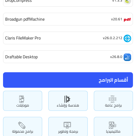
DropCompress
v1.3.3
Broadgun pdfMachine
v20.61
Claris FileMaker Pro
v26.0.2.212
Draftable Desktop
v26.8.0
أقسام البرامج
برامج عامة
هندسة وإنشاء
موبايلات
مالتيميديا
برمجة وتطوير
برامج محمولة