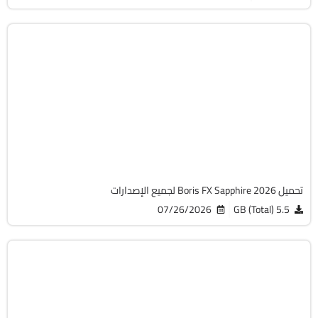
التصميم والجرافيك
64-Bit
v2026.51
Cracked
6647
تحميل Boris FX Sapphire 2026 لجميع الإصدارات
07/26/2026
5.5 GB (Total)
مالتيميديا
64-Bit