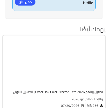
حمل الآن
Hitfile
يهمك أيضًا
مالتيميديا
64-Bit
v14.7.6720.0
Cracked
7401
تحميل برنامج CyberLink ColorDirector Ultra 2026 | لتحسين الالوان
والإضاءة للفيديو 2026
07/29/2026
256 MB