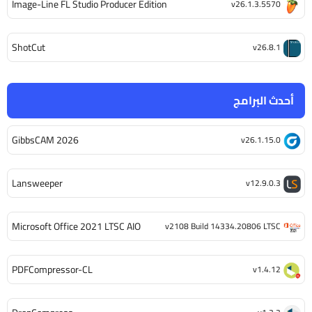
Image-Line FL Studio Producer Edition
v26.1.3.5570
ShotCut
v26.8.1
أحدث البرامج
GibbsCAM 2026
v26.1.15.0
Lansweeper
v12.9.0.3
Microsoft Office 2021 LTSC AIO
v2108 Build 14334.20806 LTSC
PDFCompressor-CL
v1.4.12