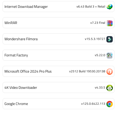
Internet Download Manager
v6.43 Build 3 + Retail
WinRAR
v7.23 Final
Wondershare Filmora
v15.5.3.19727
Format Factory
v5.22.0
Microsoft Office 2024 Pro Plus
v2512 Build 19530.20138
4K Video Downloader
v4.33.5
Google Chrome
v125.0.6422.113