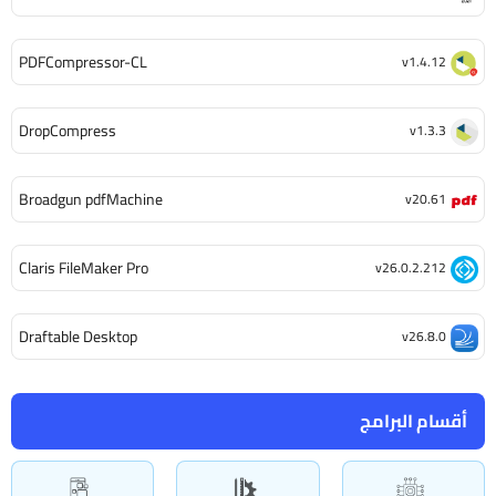
PDFCompressor-CL
v1.4.12
DropCompress
v1.3.3
Broadgun pdfMachine
v20.61
Claris FileMaker Pro
v26.0.2.212
Draftable Desktop
v26.8.0
أقسام البرامج