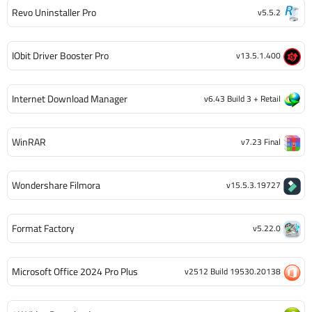
Revo Uninstaller Pro
v5.5.2
IObit Driver Booster Pro
v13.5.1.400
Internet Download Manager
v6.43 Build 3 + Retail
WinRAR
v7.23 Final
Wondershare Filmora
v15.5.3.19727
Format Factory
v5.22.0
Microsoft Office 2024 Pro Plus
v2512 Build 19530.20138