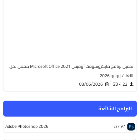
أوفيس
64-Bit
v2108 Build 14334.20806 LTSC
Cracked
6475
تحميل برنامج مايكروسوفت أوفيس Microsoft Office 2021 مفعل بكل
اللغات | يوليو 2026
08/06/2026
4.22 GB
البرامج الشائعة
Adobe Photoshop 2026
v27.9.1