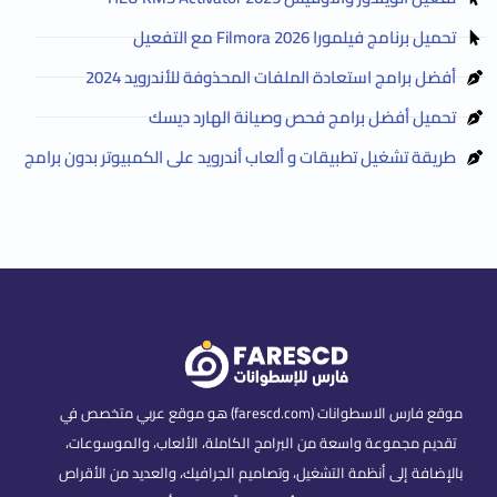
تحميل برنامج فيلمورا Filmora 2026 مع التفعيل
أفضل برامج استعادة الملفات المحذوفة للأندرويد 2024
تحميل أفضل برامج فحص وصيانة الهارد ديسك
طريقة تشغيل تطبيقات و ألعاب أندرويد على الكمبيوتر بدون برامج
موقع فارس الاسطوانات (farescd.com) هو موقع عربي متخصص في
تقديم مجموعة واسعة من البرامج الكاملة، الألعاب، والموسوعات،
بالإضافة إلى أنظمة التشغيل، وتصاميم الجرافيك، والعديد من الأقراص