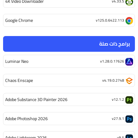
4K Video Downloader
v4.33.5
Google Chrome
v125.0.6422.113
برامج ذات صلة
Luminar Neo
v1.28.0.17626
Chaos Enscape
v4.19.0.2748
Adobe Substance 3D Painter 2026
v12.1.2
Adobe Photoshop 2026
v27.9.1
Adobe Lightroom 2026
v9.5