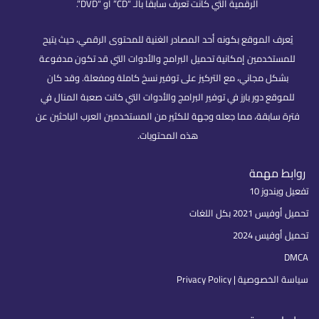
الرقمية التي كانت تُعرف سابقًا بالـ “CD” أو “DVD”.
يُعرف الموقع بكونه أحد المصادر الغنية للمحتوى الرقمي، حيث يتيح
للمستخدمين إمكانية تحميل البرامج والأدوات التي قد تكون مدفوعة
بشكل مجاني، مع التركيز على توفير نسخ كاملة ومفعلة. وقد كان
للموقع دور بارز في توفير البرامج والأدوات التي كانت صعبة المنال في
فترة سابقة، مما جعله وجهة للكثير من المستخدمين العرب الباحثين عن
هذه المحتويات.
روابط مهمة
تفعيل ويندوز 10
تحميل أوفيس 2021 بكل اللغات
تحميل أوفيس 2024
DMCA
سياسة الخصوصية | Privacy Policy