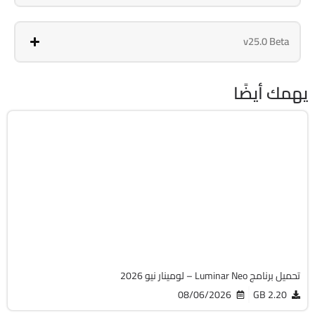
v25.0 Beta
يهمك أيضًا
التصميم والجرافيك
64-Bit
v1.28.0.17626
Cracked
12352
تحميل برنامج Luminar Neo – لومينار نيو 2026
08/06/2026
2.20 GB