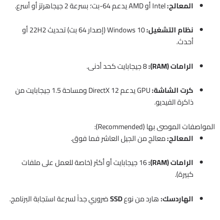
المعالج:
Intel أو AMD يدعم 64-بت؛ بسرعة 2 جيجاهرتز أو أسرع.
نظام التشغيل:
Windows 10 (إصدار 64 بت) تحديث 22H2 أو
أحدث.
الرامات (RAM):
8 جيجابايت كحد أدنى.
كرت الشاشة:
GPU يدعم DirectX 12 ومساحة 1.5 جيجابايت من
ذاكرة الفيديو.
المواصفات الموصى بها (Recommended):
المعالج:
معالج من الجيل العاشر فما فوق.
الرامات (RAM):
16 جيجابايت أو أكثر (خاصة للعمل على ملفات
كبيرة).
الهاردسك:
هارد من نوع
SSD
ضروري جداً لسرعة استجابة البرنامج.