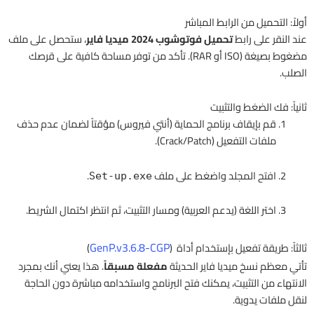
أولاً: التحميل من الرابط المباشر
عند النقر على رابط
تحميل فوتوشوب 2024 ميديا فاير
، ستحصل على ملف
مضغوط بصيغة (ISO أو RAR). تأكد من توفر مساحة كافية على قرصك
الصلب.
ثانياً: فك الضغط والتثبيت
قم بإيقاف برنامج الحماية (أنتي فيروس) مؤقتاً لضمان عدم حذف
ملفات التفعيل (Crack/Patch).
افتح المجلد واضغط على ملف
.
Set-up.exe
اختر اللغة (يدعم العربية) ومسار التثبيت، ثم انتظر اكتمال الشريط.
GenP.v3.6.8-CGP
ثالثاً: طريقة تفعيل بإستخدام أداة (
)
تأتي معظم نسخ ميديا فاير الحديثة
مفعلة مسبقاً
. هذا يعني أنك بمجرد
الانتهاء من التثبيت، يمكنك فتح البرنامج واستخدامه مباشرة دون الحاجة
لنقل ملفات يدوية.