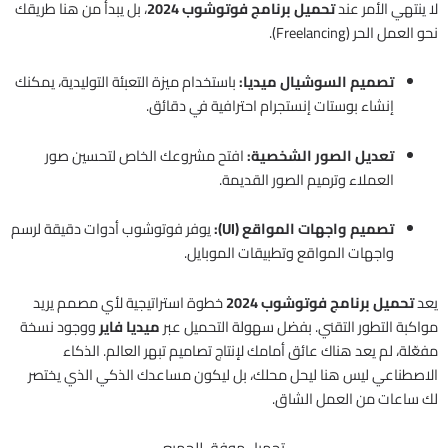
لا ينتهي الأمر عند
تحميل برنامج فوتوشوب 2024
، بل يبدأ من هنا طريقك
نحو العمل الحر (Freelancing).
تصميم السوشيال ميديا:
باستخدام ميزة التعبئة التوليدية، يمكنك
إنشاء بوستات إنستجرام احترافية في دقائق.
تعديل الصور الشخصية:
افتح مشروعك الخاص لتحسين صور
العملاء وترميم الصور القديمة.
تصميم واجهات المواقع (UI):
يوفر فوتوشوب أدوات دقيقة لرسم
واجهات المواقع وتطبيقات الموبايل.
يعد
تحميل برنامج فوتوشوب 2024
خطوة استراتيجية لأي مصمم يريد
مواكبة التطور التقني. بفضل سهولة التحميل عبر
ميديا فاير
ووجود نسخة
مفعّلة، لم يعد هناك عائق أمامك لإنتاج تصاميم تبهر العالم. الذكاء
الاصطناعي ليس هنا ليحل محلك، بل ليكون مساعدك الذكي الذي يختصر
لك ساعات من العمل الشاق.
تحميل موفق للجميع