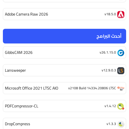
Adobe Camera Raw 2026
v18.5.0
أحدث البرامج
GibbsCAM 2026
v26.1.15.0
Lansweeper
v12.9.0.3
Microsoft Office 2021 LTSC AIO
v2108 Build 14334.20806 LTSC
PDFCompressor-CL
v1.4.12
DropCompress
v1.3.3