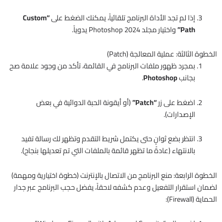
إذا لم تجد الأداة البرنامج تلقائياً، يمكنك الضغط على
“Custom
Path”
واختيار مجلد Photoshop 2024 يدوياً.
الخطوة الثالثة: عملية المعالجة (Patch)
بمجرد ظهور ملفات البرنامج في القائمة، تأكد من وجود علامة صح
بجانب
Photoshop
.
اضغط على زر
“Patch”
(أو أيقونة الحبة الدوائية في بعض
الإصدارات).
انتظر بضع ثوانٍ حتى يكتمل شريط التقدم وتظهر لك رسالة تفيد
بالانتهاء (عادةً ما تظهر قائمة بالملفات التي تم تعديلها بنجاح).
الخطوة الرابعة: منع البرنامج من الاتصال بالإنترنت (خطوة اختيارية ومهمة)
لضمان استقرار التفعيل وعدم كشفه لاحقاً، يفضل حجب البرنامج عبر جدار
الحماية (Firewall):