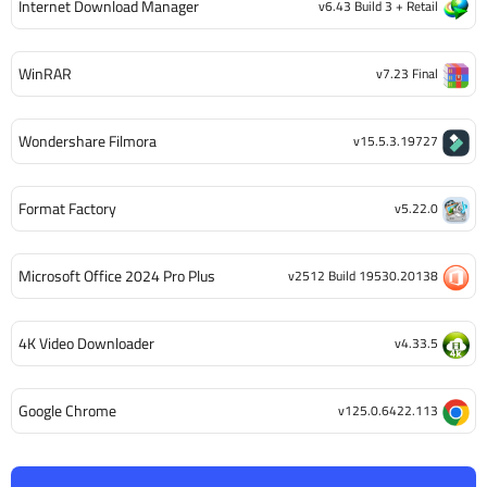
Internet Download Manager
v6.43 Build 3 + Retail
WinRAR
v7.23 Final
Wondershare Filmora
v15.5.3.19727
Format Factory
v5.22.0
Microsoft Office 2024 Pro Plus
v2512 Build 19530.20138
4K Video Downloader
v4.33.5
Google Chrome
v125.0.6422.113