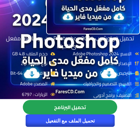
تحميل فوتوشوب 2024 Photoshop من ميديا فاير مفعل
مدى الحياة
الاسم: Adobe Photoshop 2024
حجم الملف: 4.8 GB
الإصدار: v25.12.4
نوع الملف: Zip
الترخيص: Cracked
توافق النواة: 64-Bit
القسم: التصميم والجرافيك
المصدر: Adobe‏
الزيارات : 6797
التصنيف: برامج أدوبى
تحميل البرنامج
تحميل الملف مع التفعيل