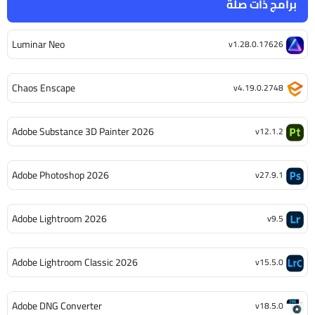
برامج ذات صلة
Luminar Neo
v1.28.0.17626
Chaos Enscape
v4.19.0.2748
Adobe Substance 3D Painter 2026
v12.1.2
Adobe Photoshop 2026
v27.9.1
Adobe Lightroom 2026
v9.5
Adobe Lightroom Classic 2026
v15.5.0
Adobe DNG Converter
v18.5.0