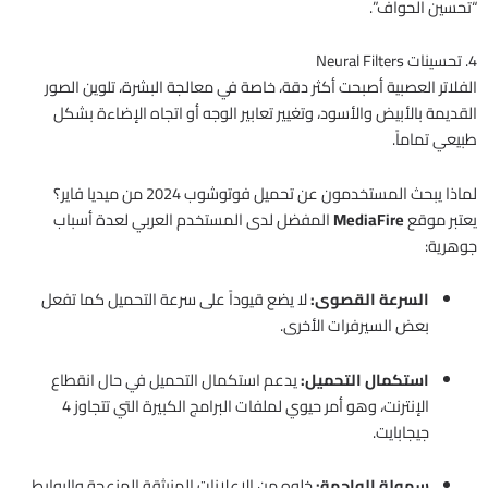
“تحسين الحواف”.
4. تحسينات Neural Filters
الفلاتر العصبية أصبحت أكثر دقة، خاصة في معالجة البشرة، تلوين الصور
القديمة بالأبيض والأسود، وتغيير تعابير الوجه أو اتجاه الإضاءة بشكل
طبيعي تماماً.
لماذا يبحث المستخدمون عن تحميل فوتوشوب 2024 من ميديا فاير؟
يعتبر موقع
MediaFire
المفضل لدى المستخدم العربي لعدة أسباب
جوهرية:
السرعة القصوى:
لا يضع قيوداً على سرعة التحميل كما تفعل
بعض السيرفرات الأخرى.
استكمال التحميل:
يدعم استكمال التحميل في حال انقطاع
الإنترنت، وهو أمر حيوي لملفات البرامج الكبيرة التي تتجاوز 4
جيجابايت.
سهولة الواجهة:
خلوه من الإعلانات المنبثقة المزعجة والروابط