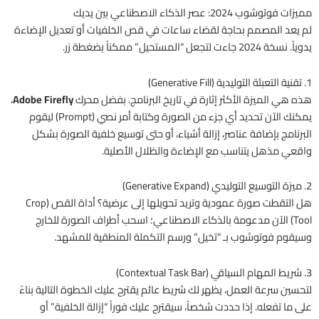
مميزات فوتوشوب 2024: عصر الذكاء الاصطناعي بين يديك
لم يعد المصمم بحاجة لقضاء ساعات في قص الخلفيات أو تعديل الإضاءة
يدوياً. نسخة 2024 جاءت لتجعل “المستحيل” ممكناً بضغطة زر.
1. تقنية التعبئة التوليدية (Generative Fill)
هذه هي الميزة الأكثر إثارة في تاريخ البرنامج. بفضل محرك
Adobe Firefly
،
يمكنك الآن تحديد أي جزء من الصورة وكتابة أمر نصي (Prompt) ليقوم
البرنامج بإضافة عناصر، إزالة أشياء، أو حتى توسيع خلفية الصورة بشكل
واقعي مذهل يتناسب مع الإضاءة والظلال الأصلية.
2. ميزة التوسيع التوليدي (Generative Expand)
هل التقطت صورة عمودية وتريد تحويلها إلى عرضية؟ أداة القص (Crop
Tool) الآن مدعومة بالذكاء الاصطناعي؛ اسحب أطراف الصورة للخارج
وسيقوم فوتوشوب بـ “تخيل” ورسم التكملة المنطقية للمشهد.
3. شريط المهام السياقي (Contextual Task Bar)
لتحسين سرعة العمل، يظهر لك شريط عائم يقترح عليك الخطوة التالية بناءً
على ما تفعله. إذا حددت شخصاً، سيقترح عليك فوراً “إزالة الخلفية” أو