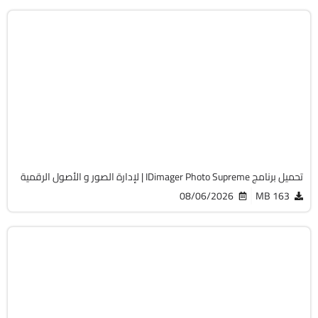
مالتيميديا
64-Bit
v2026.3.2.9435
Cracked
4916
تحميل برنامج IDimager Photo Supreme | لإدارة الصور و الأصول الرقمية
08/06/2026
163 MB
مالتيميديا
64-Bit
v26.3.2