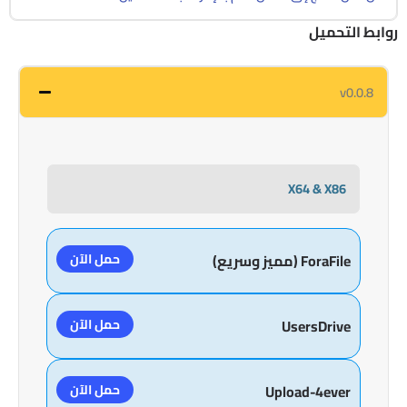
روابط التحميل
v0.0.8
X64 & X86
حمل الآن
ForaFile (مميز وسريع)
حمل الآن
UsersDrive
حمل الآن
Upload-4ever