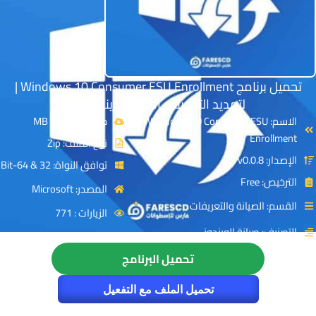
تحميل برنامج Windows 10 Consumer ESU Enrollment |
لتمديد التحديثات الأمنية لويندوز 10
الاسم: Windows 10 Consumer ESU
حجم الملف: 1 MB
Enrollment
نوع الملف: Zip
الإصدار: v0.0.8
توافق النواة: 32 & 64-Bit
الترخيص: Free
المصدر: Microsoft
القسم: الصيانة والتعريفات
الزيارات : 771
التصنيف: صيانة الويندوز
تحميل البرنامج
تحميل الملف مع التفعيل