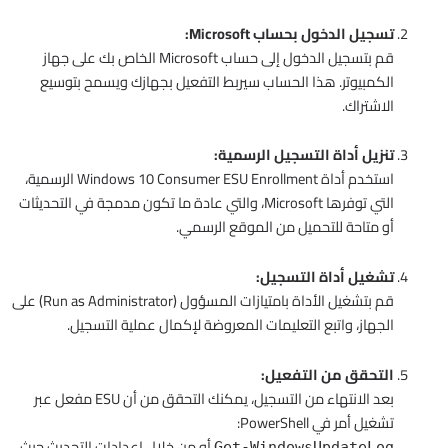
تسجيل الدخول بحساب Microsoft:
قم بتسجيل الدخول إلى حساب Microsoft الخاص بك على جهاز
الكمبيوتر. هذا الحساب سيربط التفعيل بجهازك ويسمح بتوسيع
الاشتراك.
تنزيل أداة التسجيل الرسمية:
استخدم أداة Windows 10 Consumer ESU Enrollment الرسمية،
التي توفرها Microsoft، والتي عادة ما تكون مدمجة في التحديثات
أو متاحة للتحميل من الموقع الرسمي.
تشغيل أداة التسجيل:
قم بتشغيل الأداة بامتيازات المسؤول (Run as Administrator) على
الجهاز، واتبع التعليمات المعروضة لإكمال عملية التسجيل.
التحقق من التفعيل:
بعد الانتهاء من التسجيل، يمكنك التحقق من أن ESU مفعل عبر
تشغيل أمر في PowerShell:
أو من خلال إعدادات التحديث حيث
Get-WindowsUpdateLog