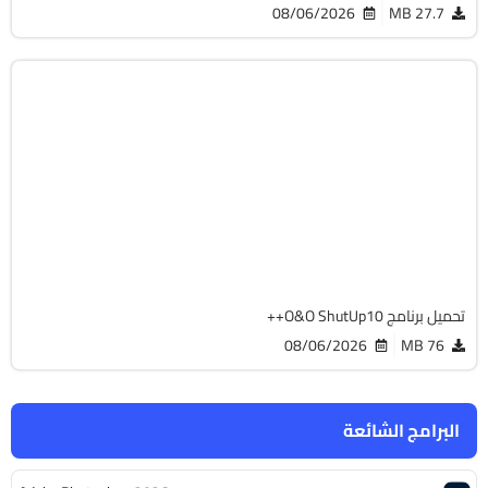
08/06/2026
27.7 MB
الصيانة والتعريفات
32 & 64-Bit
v3.3.1119
Cracked
4372
تحميل برنامج O&O ShutUp10++
08/06/2026
76 MB
البرامج الشائعة