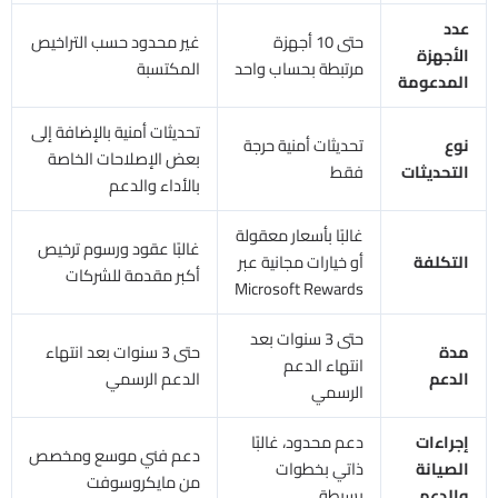
عدد
حتى 10 أجهزة
غير محدود حسب التراخيص
الأجهزة
مرتبطة بحساب واحد
المكتسبة
المدعومة
تحديثات أمنية بالإضافة إلى
نوع
تحديثات أمنية حرجة
بعض الإصلاحات الخاصة
التحديثات
فقط
بالأداء والدعم
غالبًا بأسعار معقولة
غالبًا عقود ورسوم ترخيص
التكلفة
أو خيارات مجانية عبر
أكبر مقدمة للشركات
Microsoft Rewards
حتى 3 سنوات بعد
مدة
حتى 3 سنوات بعد انتهاء
انتهاء الدعم
الدعم
الدعم الرسمي
الرسمي
إجراءات
دعم محدود، غالبًا
دعم فني موسع ومخصص
الصيانة
ذاتي بخطوات
من مايكروسوفت
والدعم
بسيطة