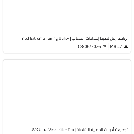
v10.0.1.188
Free
5403
برنامج إنتل لضبط إعدادات المعالج | Intel Extreme Tuning Utility
08/06/2026
42 MB
الحماية
32 & 64-Bit
v11.10.27
Cracked
13814
تجميعة أدوات الحماية الشاملة | UVK Ultra Virus Killer Pro