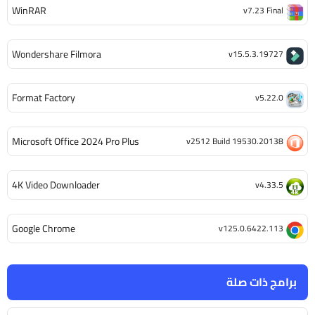
WinRAR
v7.23 Final
Wondershare Filmora
v15.5.3.19727
Format Factory
v5.22.0
Microsoft Office 2024 Pro Plus
v2512 Build 19530.20138
4K Video Downloader
v4.33.5
Google Chrome
v125.0.6422.113
برامج ذات صلة