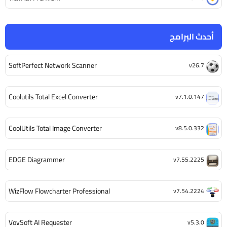
أحدث البرامج
SoftPerfect Network Scanner
v26.7
Coolutils Total Excel Converter
v7.1.0.147
CoolUtils Total Image Converter
v8.5.0.332
EDGE Diagrammer
v7.55.2225
WizFlow Flowcharter Professional
v7.54.2224
VovSoft AI Requester
v5.3.0