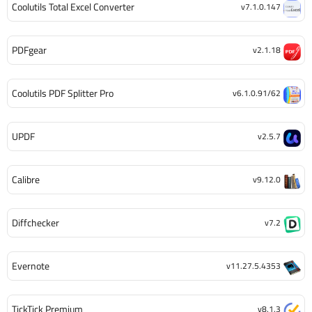
Coolutils Total Excel Converter
v7.1.0.147
PDFgear
v2.1.18
Coolutils PDF Splitter Pro
v6.1.0.91/62
UPDF
v2.5.7
Calibre
v9.12.0
Diffchecker
v7.2
Evernote
v11.27.5.4353
TickTick Premium
v8.1.3