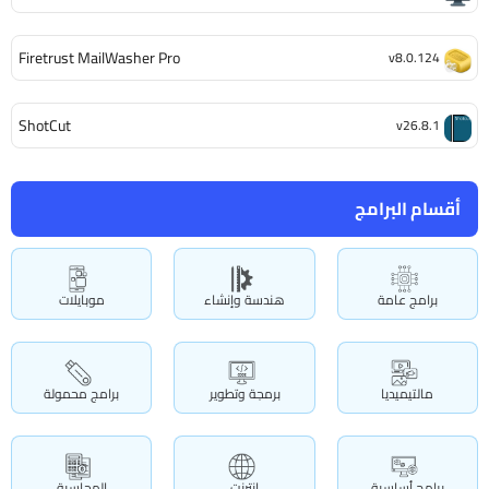
Firetrust MailWasher Pro
v8.0.124
ShotCut
v26.8.1
أقسام البرامج
برامج عامة
هندسة وإنشاء
موبايلات
مالتيميديا
برمجة وتطوير
برامج محمولة
برامج أساسية
انترنت
المحاسبة