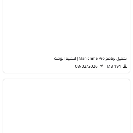
برامج عامة
32 & 64-Bit
v2026.2.1.1
Cracked
1865
تحميل برنامج ManicTime Pro | لتنظيم الوقت
08/02/2026
191 MB
أوفيس
32 & 64-Bit
v3.3
Cracked