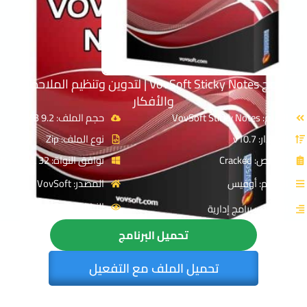
برنامج VovSoft Sticky Notes | لتدوين وتنظيم الملاحظات
والأفكار
الاسم: VovSoft Sticky Notes
حجم الملف: 9.2 MB
الإصدار: v10.7
نوع الملف: Zip
الترخيص: Cracked
توافق النواة: 32 & 64-Bit
القسم: أوفيس
المصدر: VovSoft
الزيارات : 1383
التصنيف: برامج إدارية
تحميل البرنامج
تحميل الملف مع التفعيل