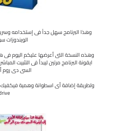
وهذا البرنامج سهل جداً فى إستخدامه وسر
الويندوزات سواء ك
وهذه النسخة التى أعرضها عليكم اليوم فى ه
ايقونة البرنامج مرتين ليبدأ فى التثبيت الم
السى دى روم أو
drive كما فى الصور