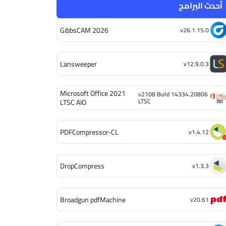
أحدث البرامج
GibbsCAM 2026
v26.1.15.0
Lansweeper
v12.9.0.3
Microsoft Office 2021
v2108 Build 14334.20806
LTSC
LTSC AIO
PDFCompressor-CL
v1.4.12
DropCompress
v1.3.3
Broadgun pdfMachine
v20.61