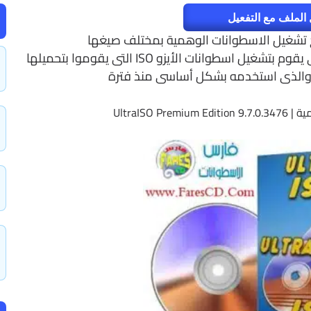
الملف مع التفعيل
امج تشغيل الاسطوانات الوهمية بمختلف صيغها
وكثيراً ما يسألنى زوار المدونة عن البرنامج الذى يقوم بتشغيل اسطوانات الأيزو ISO التى يقوموا بتحميلها
مج والذى استخدمه بشكل أساسى منذ فترة
UltraISO 