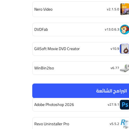
Nero Video
v2.1.5.0
DVDFab
v13.0.6.3
GiliSoft Movie DVD Creator
v10.9
WinBin2Iso
v6.77
البرامج الشائعة
Adobe Photoshop 2026
v27.9.1
Revo Uninstaller Pro
v5.5.2