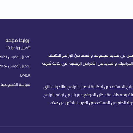
روابط مهمة
تفعيل ويندوز 10
fare) هو موقع عربي متخصص في تقديم مجموعة واسعة من البرامج الكاملة،
تحميل أوفيس 2021 بكل اللغات
لجرافيك، والعديد من الأقراص الرقمية التي كانت تُعرف
تحميل أوفيس 2024
DMCA
سياسة الخصوصية | rivacy Policy
تيح للمستخدمين إمكانية تحميل البرامج والأدوات التي
 ومفعلة. وقد كان للموقع دور بارز في توفير البرامج
هة للكثير من المستخدمين العرب الباحثين عن هذه