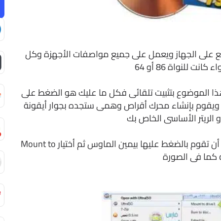
يع على الجهاز ويعمل على جميع مواصفات الأجهزة وكل
انت للنواة 86 أو 64
ذا الموضوع بتثبيت تلقائى فكل ما عليك هو الضغط على
باشر ويقوم بإنشاء محرك أقراص وهمى ستجده بجوار أيقونة
 الريتر الأساسى الخاص بك
ولطريقة إضافة أى اسطوانة وهمية فيكفيك أن تقوم بالضغط عليها بيمين الماوس ثم أختيار Mount to
ة