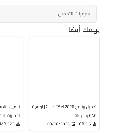
سيرفرات التحميل
يهمك أيضًا
برمجة وتطوير
الصيان
32 & 64-Bit
64-Bit
.9.0.3
v26.1.15.0
acked
Cracked
2060
1820
تحميل برنامج GibbsCAM 2026 | لبرمجة
CNC بسهولة
الأجهزة المت
376 MB
08/06/2026
2.5 GB