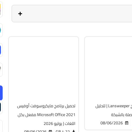
ة والتعريفات
أوفيس
64-Bit
v2108 Build 14334.20806 LTSC
v12
Cracked
Cr
6480
تحميل برنامج Lansweeper | لتحليل
تحميل برنامج مايكروسوفت أوفيس
صلة بالشبكة
Microsoft Office 2021 مفعل بكل
08/06/2026
اللغات | يوليو 2026
08/06/2026
4.22 GB