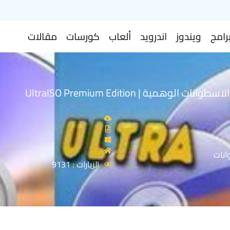
رامج
ويندوز
اندرويد
ألعاب
كورسات
مقالات
برنامج تشغيل الاسطوانات الوهمية | UltraISO Premium Edition
انات
الزيارات : 9131