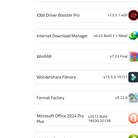
IObit Driver Booster Pro
v13.5.1.400
Internet Download Manager
v6.43 Build 3 + Retail
WinRAR
v7.23 Final
Wondershare Filmora
v15.5.3.19727
Format Factory
v5.22.0
Microsoft Office 2024 Pro
v2512 Build
19530.20138
Plus