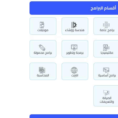
أقسام البرامج
برامج عامة
هندسة وإنشاء
موبايلات
مالتيميديا
برمجة وتطوير
برامج محمولة
برامج أساسية
انترنت
المحاسبة
الصيانة
والتعريفات