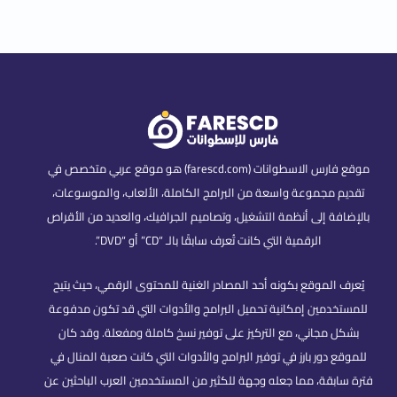
موقع فارس الاسطوانات (farescd.com) هو موقع عربي متخصص في
تقديم مجموعة واسعة من البرامج الكاملة، الألعاب، والموسوعات،
بالإضافة إلى أنظمة التشغيل، وتصاميم الجرافيك، والعديد من الأقراص
الرقمية التي كانت تُعرف سابقًا بالـ “CD” أو “DVD”.
يُعرف الموقع بكونه أحد المصادر الغنية للمحتوى الرقمي، حيث يتيح
للمستخدمين إمكانية تحميل البرامج والأدوات التي قد تكون مدفوعة
بشكل مجاني، مع التركيز على توفير نسخ كاملة ومفعلة. وقد كان
للموقع دور بارز في توفير البرامج والأدوات التي كانت صعبة المنال في
فترة سابقة، مما جعله وجهة للكثير من المستخدمين العرب الباحثين عن