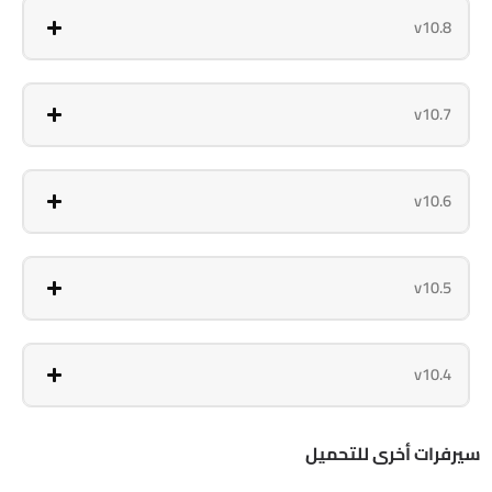
v10.8
v10.7
v10.6
v10.5
v10.4
سيرفرات أخرى للتحميل