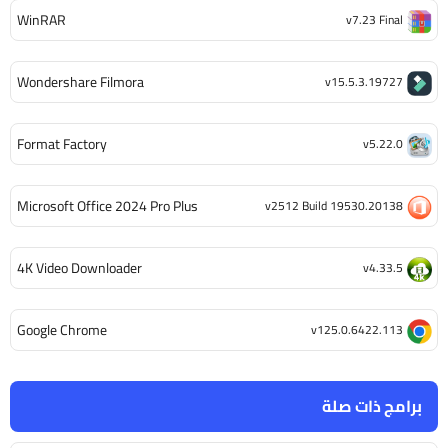
WinRAR
v7.23 Final
Wondershare Filmora
v15.5.3.19727
Format Factory
v5.22.0
Microsoft Office 2024 Pro Plus
v2512 Build 19530.20138
4K Video Downloader
v4.33.5
Google Chrome
v125.0.6422.113
برامج ذات صلة