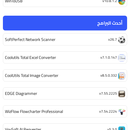
WinToUSB
v10.8.1.2
أحدث البرامج
SoftPerfect Network Scanner
v26.7
Coolutils Total Excel Converter
v7.1.0.147
CoolUtils Total Image Converter
v8.5.0.332
EDGE Diagrammer
v7.55.2225
WizFlow Flowcharter Professional
v7.54.2224
VovSoft AI Requester
v5.3.0