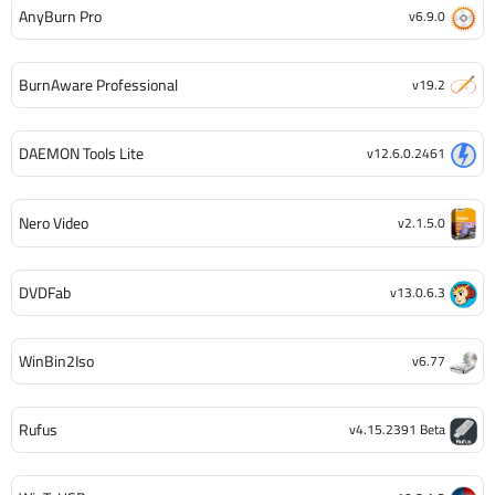
AnyBurn Pro
v6.9.0
BurnAware Professional
v19.2
DAEMON Tools Lite
v12.6.0.2461
Nero Video
v2.1.5.0
DVDFab
v13.0.6.3
WinBin2Iso
v6.77
Rufus
v4.15.2391 Beta