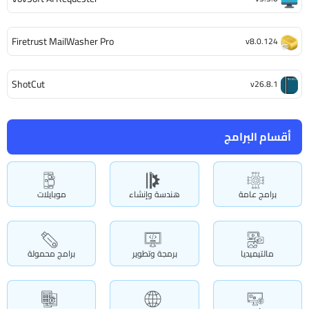
Firetrust MailWasher Pro
v8.0.124
ShotCut
v26.8.1
أقسام البرامج
برامج عامة
هندسة وإنشاء
موبايلات
مالتيميديا
برمجة وتطوير
برامج محمولة