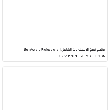
اسطوانات
32 & 64-Bit
v19.2
Cracked
4369
برنامج نسخ الاسطوانات الشامل | BurnAware Professional
07/29/2026
108.1 MB
الصيانة والتعريفات
32 & 64-Bit
v1.1.17 + LiveCD
Free