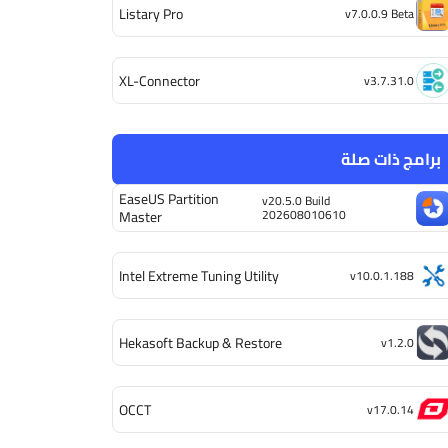
Listary Pro
v7.0.0.9 Beta
XL-Connector
v3.7.31.0
برامج ذات صلة
EaseUS Partition
v20.5.0 Build
202608010610
Master
Intel Extreme Tuning Utility
v10.0.1.188
Hekasoft Backup & Restore
v1.2.0
OCCT
v17.0.14