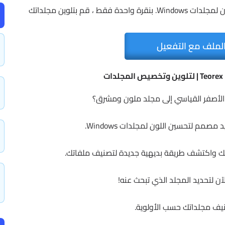
برنامج FolderIco هو تطبيق فريد مصمم لتحسين اللون لمجلدات Windows. بنقرة واحدة فقط ، قم بتلوين مجلداتك
لملف مع التفعيل
د الأصفر القياسي إلى مجلد ملون ومشرق؟
تك واكتشف طريقة بديهية جديدة لتصنيف ملفاتك.
آن لتحديد المجلد الذي تبحث عنه!
يف مجلداتك حسب الأولوية.