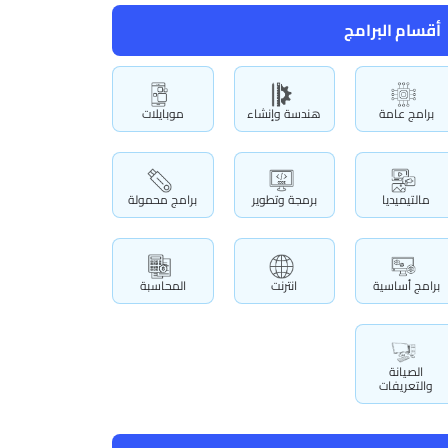
أقسام البرامج
برامج عامة
هندسة وإنشاء
موبايلات
مالتيميديا
برمجة وتطوير
برامج محمولة
برامج أساسية
انترنت
المحاسبة
الصيانة
والتعريفات