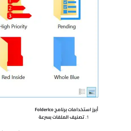
أبرز استخدامات برنامج FolderIco
تصنيف الملفات بسرعة