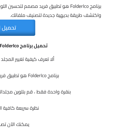
واكتشف طريقة بديهية جديدة لتصنيف ملفاتك.
تحميل ا
تحميل برنامج Teorex FolderIco | لتلوين وتخصيص المجلدات
ألا تعرف كيفية تغيير المجل
برنامج FolderIco هو تطبيق فريد مصمم لتحسين اللون لمجلدات Windows.
بنقرة واحدة فقط ، قم بتلوين مجلدا
نظرة سريعة كافية ال
يمكنك الآن تصن