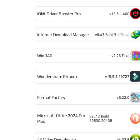
IObit Driver Booster Pro
v13.5.1.400
Internet Download Manager
v6.43 Build 3 + Retail
WinRAR
v7.23 Final
Wondershare Filmora
v15.5.3.19727
Format Factory
v5.22.0
Microsoft Office 2024 Pro
v2512 Build
19530.20138
Plus
4K Video Downloader
v4.33.5