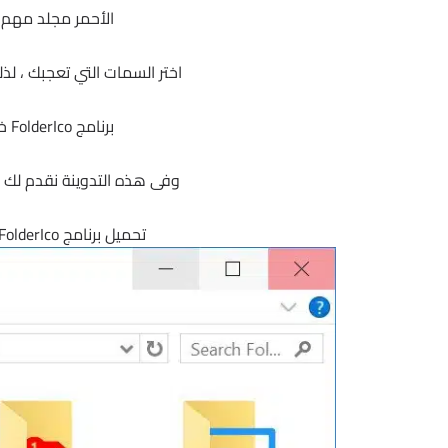
الأحمر مجلد مهم ، 
اختر السمات التي تعجبك ، لذ
برنامج FolderIco خفيف جدًا ولا يبقى في الذاكرة.
وفى هذه التدوينة نقدم لك آخ
تحميل برنامج Teorex FolderIco | لتلوين وتخصيص المجلدات