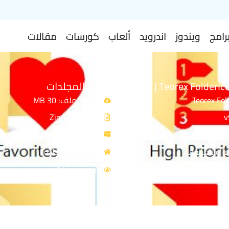
رامج
ويندوز
اندرويد
ألعاب
كورسات
مقالات
حجم الملف: 30 MB
نوع الملف: Zip
توافق النواة: 64-Bit
ة والتعريفات
المصدر: FolderIco
الزيارات : 4614
يص الويندوز