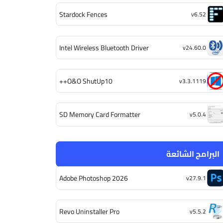
Stardock Fences
v6.52
Intel Wireless Bluetooth Driver
v24.60.0
O&O ShutUp10++
v3.3.1119
SD Memory Card Formatter
v5.0.4
البرامج الشائعة
Adobe Photoshop 2026
v27.9.1
Revo Uninstaller Pro
v5.5.2