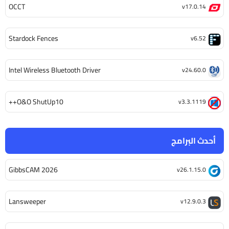
OCCT
v17.0.14
Stardock Fences
v6.52
Intel Wireless Bluetooth Driver
v24.60.0
O&O ShutUp10++
v3.3.1119
أحدث البرامج
GibbsCAM 2026
v26.1.15.0
Lansweeper
v12.9.0.3