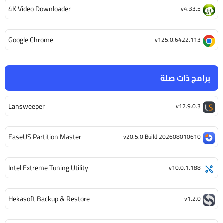
4K Video Downloader
v4.33.5
Google Chrome
v125.0.6422.113
برامج ذات صلة
Lansweeper
v12.9.0.3
EaseUS Partition Master
v20.5.0 Build 202608010610
Intel Extreme Tuning Utility
v10.0.1.188
Hekasoft Backup & Restore
v1.2.0