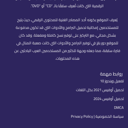
الرقمية التي كانت تُعرف سابقًا بالـ “CD” أو “DVD”.
يُعرف الموقع بكونه أحد المصادر الغنية للمحتوى الرقمي، حيث يتيح
للمستخدمين إمكانية تحميل البرامج والأدوات التي قد تكون مدفوعة
بشكل مجاني، مع التركيز على توفير نسخ كاملة ومفعلة. وقد كان
للموقع دور بارز في توفير البرامج والأدوات التي كانت صعبة المنال في
فترة سابقة، مما جعله وجهة للكثير من المستخدمين العرب الباحثين عن
هذه المحتويات.
روابط مهمة
تفعيل ويندوز 10
تحميل أوفيس 2021 بكل اللغات
تحميل أوفيس 2024
DMCA
سياسة الخصوصية | Privacy Policy