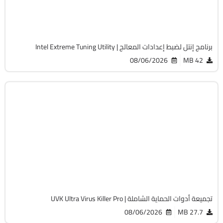
Free
5405
برنامج إنتل لضبط إعدادات المعالج | Intel Extreme Tuning Utility
08/06/2026
42 MB
الحماية
32 & 64-Bit
v11.10.27
Cracked
13816
تجميعة أدوات الحماية الشاملة | UVK Ultra Virus Killer Pro
08/06/2026
27.7 MB