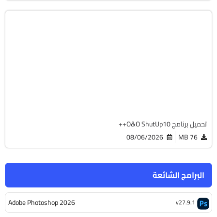
الصيانة والتعريفات
32 & 64-Bit
v3.3.1119
Cracked
4374
تحميل برنامج O&O ShutUp10++
08/06/2026
76 MB
البرامج الشائعة
Adobe Photoshop 2026
v27.9.1