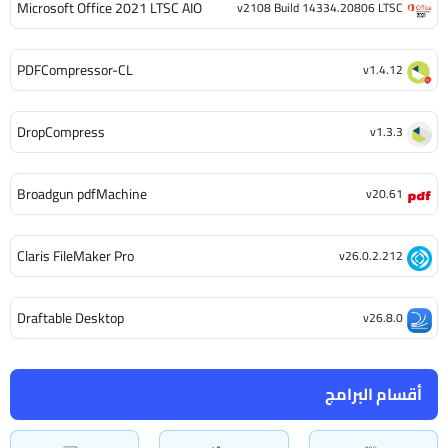
Microsoft Office 2021 LTSC AIO
v2108 Build 14334.20806 LTSC
PDFCompressor-CL
v1.4.12
DropCompress
v1.3.3
Broadgun pdfMachine
v20.61
Claris FileMaker Pro
v26.0.2.212
Draftable Desktop
v26.8.0
أقسام البرامج