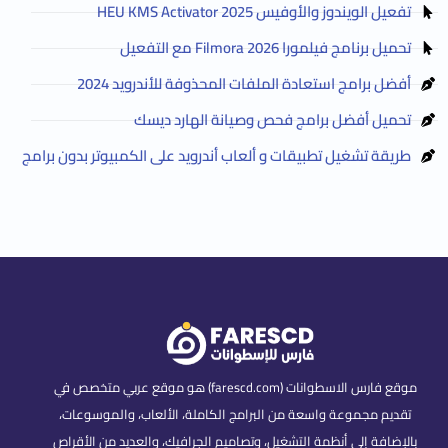
تفعيل الويندوز والأوفيس HEU KMS Activator 2025
تحميل برنامج فيلمورا Filmora 2026 مع التفعيل
أفضل برامج استعادة الملفات المحذوفة للأندرويد 2024
تحميل أفضل برامج فحص وصيانة الهارد ديسك
طريقة تشغيل تطبيقات و ألعاب أندرويد على الكمبيوتر بدون برامج
موقع فارس الاسطوانات (farescd.com) هو موقع عربي متخصص في
تقديم مجموعة واسعة من البرامج الكاملة، الألعاب، والموسوعات،
بالإضافة إلى أنظمة التشغيل، وتصاميم الجرافيك، والعديد من الأقراص