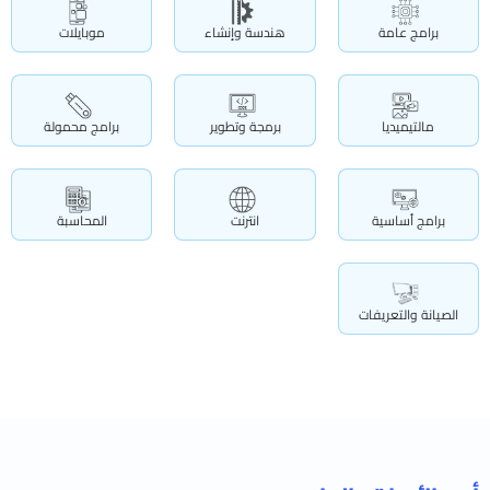
برامج عامة
هندسة وإنشاء
موبايلات
مالتيميديا
برمجة وتطوير
برامج محمولة
برامج أساسية
انترنت
المحاسبة
الصيانة والتعريفات