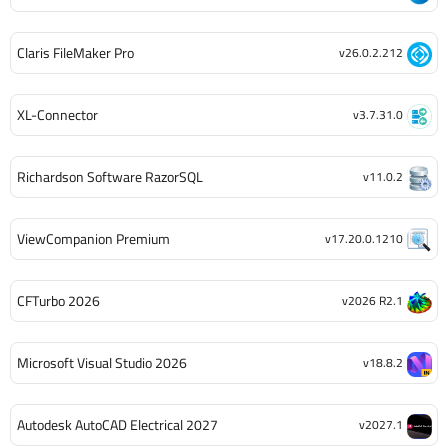
Claris FileMaker Pro
v26.0.2.212
XL-Connector
v3.7.31.0
Richardson Software RazorSQL
v11.0.2
ViewCompanion Premium
v17.20.0.1210
CFTurbo 2026
v2026 R2.1
Microsoft Visual Studio 2026
v18.8.2
Autodesk AutoCAD Electrical 2027
v2027.1