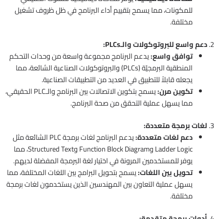
للمكونات، مما يسمح بتقييم أداء البرنامج في ظل ظروف تشغيل
مختلفة.
2.
دعم واسع للبروتوكولات والـPLCs:
توافق واسع:
يدعم البرنامج مجموعة واسعة من وحدات التحكم
المنطقية البرمجيّة (PLCs) والبروتوكولات الصناعية الشائعة، مما
يجعله قابلاً للتطبيق في العديد من التطبيقات الصناعية.
تكوين مرن:
يسمح بتكوين الاتصالات بين البرنامج والـPLC الحقيقي،
مما يسهل عملية التحقق من صحة البرنامج.
3.
لغات برمجة متعددة:
دعم لغات متعددة:
يدعم البرنامج لغات برمجة PLC الشائعة مثل
Ladder Logic وFunction Block Diagram وStructured Text، مما
يوفر للمستخدمين المرونة في اختيار لغة البرمجة المفضلة لديهم.
تحويل بين اللغات:
يسمح بتحويل البرامج بين اللغات المختلفة، مما
يسهل عملية التعاون بين المهندسين الذين يستخدمون لغات برمجة
مختلفة.
4.
أدوات برمجة متقدمة: