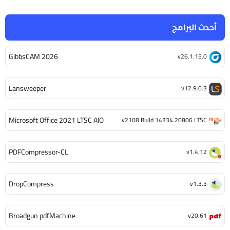
أحدث البرامج
GibbsCAM 2026
v26.1.15.0
Lansweeper
v12.9.0.3
Microsoft Office 2021 LTSC AIO
v2108 Build 14334.20806 LTSC
PDFCompressor-CL
v1.4.12
DropCompress
v1.3.3
Broadgun pdfMachine
v20.61