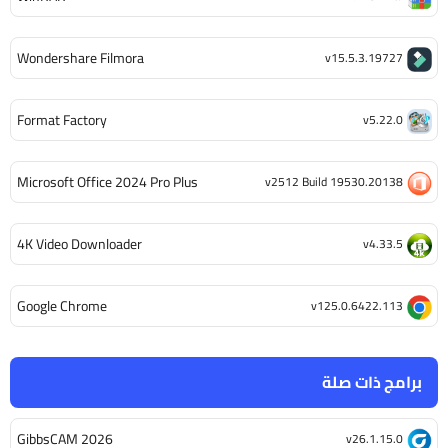
Wondershare Filmora
v15.5.3.19727
Format Factory
v5.22.0
Microsoft Office 2024 Pro Plus
v2512 Build 19530.20138
4K Video Downloader
v4.33.5
Google Chrome
v125.0.6422.113
برامج ذات صلة
GibbsCAM 2026
v26.1.15.0