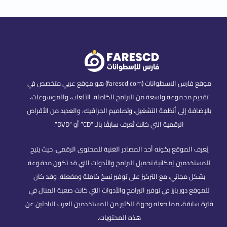
موقع فارس الاسطوانات (farescd.com) هو موقع عربي متخصص في
تقديم مجموعة واسعة من البرامج الكاملة، الألعاب، والموسوعات،
بالإضافة إلى أنظمة التشغيل، وتصاميم الجرافيك، والعديد من الأقراص
الرقمية التي كانت تُعرف سابقًا بالـ “CD” أو “DVD”.
يُعرف الموقع بكونه أحد المصادر الغنية للمحتوى الرقمي، حيث يتيح
للمستخدمين إمكانية تحميل البرامج والأدوات التي قد تكون مدفوعة
بشكل مجاني، مع التركيز على توفير نسخ كاملة ومفعلة. وقد كان
للموقع دور بارز في توفير البرامج والأدوات التي كانت صعبة المنال في
فترة سابقة، مما جعله وجهة للكثير من المستخدمين العرب الباحثين عن
هذه المحتويات.