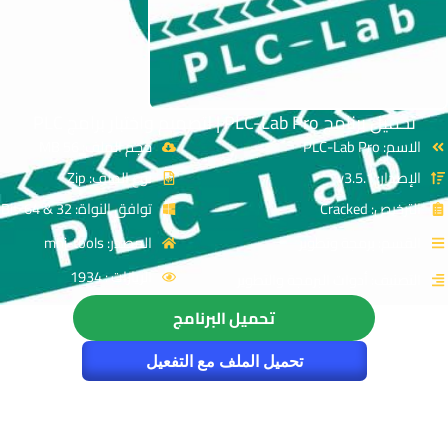
تحميل برنامج PLC-Lab Pro | لتصميم واختبار برامج PLC
الاسم: PLC-Lab Pro
حجم الملف: 56 MB
الإصدار: v3.5.1
نوع الملف: Zip
الترخيص: Cracked
توافق النواة: 32 & 64-Bit
القسم: برمجة وتطوير
المصدر: mhj-tools
الزيارات : 1934
التصنيف: أدوات البرمجة والتطوير
تحميل البرنامج
تحميل الملف مع التفعيل