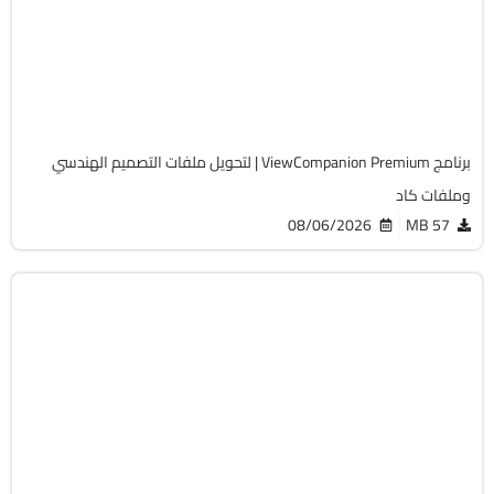
v17.20.0.1210
Cracked
1462
برنامج ViewCompanion Premium | لتحويل ملفات التصميم الهندسي
وملفات كاد
08/06/2026
57 MB
برمجة وتطوير
64-Bit
v18.8.2
Cracked
16723