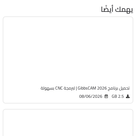
يهمك أيضًا
برمجة وتطوير
64-Bit
v26.1.15.0
Cracked
1827
تحميل برنامج GibbsCAM 2026 | لبرمجة CNC بسهولة
08/06/2026
2.5 GB
هندسة وإنشاء
32 & 64-Bit