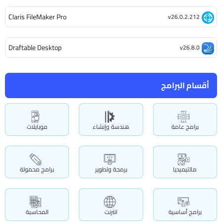
Claris FileMaker Pro
v26.0.2.212
Draftable Desktop
v26.8.0
أقسام البرامج
برامج عامة
هندسة وإنشاء
موبايلات
مالتيميديا
برمجة وتطوير
برامج محمولة
برامج أساسية
انترنت
المحاسبة