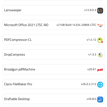
Lansweeper
v12.9.0.3
Microsoft Office 2021 LTSC AIO
v2108 Build 14334.20806 LTSC
PDFCompressor-CL
v1.4.12
DropCompress
v1.3.3
Broadgun pdfMachine
v20.61
Claris FileMaker Pro
v26.0.2.212
Draftable Desktop
v26.8.0