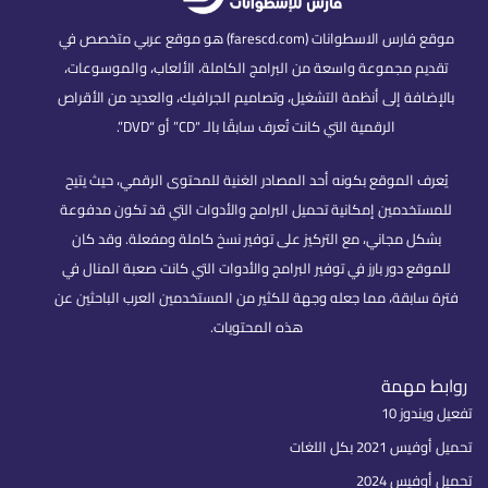
موقع فارس الاسطوانات (farescd.com) هو موقع عربي متخصص في
تقديم مجموعة واسعة من البرامج الكاملة، الألعاب، والموسوعات،
بالإضافة إلى أنظمة التشغيل، وتصاميم الجرافيك، والعديد من الأقراص
الرقمية التي كانت تُعرف سابقًا بالـ “CD” أو “DVD”.
يُعرف الموقع بكونه أحد المصادر الغنية للمحتوى الرقمي، حيث يتيح
للمستخدمين إمكانية تحميل البرامج والأدوات التي قد تكون مدفوعة
بشكل مجاني، مع التركيز على توفير نسخ كاملة ومفعلة. وقد كان
للموقع دور بارز في توفير البرامج والأدوات التي كانت صعبة المنال في
فترة سابقة، مما جعله وجهة للكثير من المستخدمين العرب الباحثين عن
هذه المحتويات.
روابط مهمة
تفعيل ويندوز 10
تحميل أوفيس 2021 بكل اللغات
تحميل أوفيس 2024