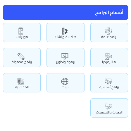
أقسام البرامج
برامج عامة
هندسة وإنشاء
موبايلات
مالتيميديا
برمجة وتطوير
برامج محمولة
برامج أساسية
انترنت
المحاسبة
الصيانة والتعريفات