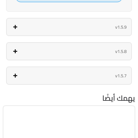
v1.5.9
v1.5.8
v1.5.7
يهمك أيضًا
انترنت
64-Bit