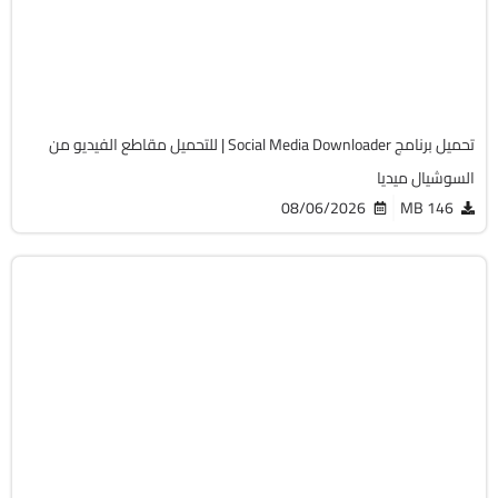
v8.5.11
Cracked
2045
تحميل برنامج Social Media Downloader | للتحميل مقاطع الفيديو من
السوشيال ميديا
08/06/2026
146 MB
انترنت
64-Bit
v12.5.5
Cracked
2029