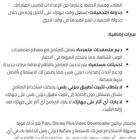
الملف، ومسار الحفظ، وغيرها من الإعدادات لتناسب احتياجاتك.
جدولة التحميلات:
استغل وقت جهازك على أكمل وجه من خلال
جدولة التحميلات ليتم تنفيذها في وقت لاحق.
ميزات إضافية:
دعم متصفحات متعددة:
يعمل البرنامج مع معظم متصفحات
الويب الشائعة، مما يمنحك المرونة في الاختيار.
تحديثات مستمرة:
يتم تحديث البرنامج بانتظام لإضافة ميزات جديدة
ودعم أحدث إصدارات ديزني بلس، مما يضمن لك الاستمتاع بأفضل
تجربة ممكنة.
لا يتطلب تثبيت تطبيق ديزني بلس:
يمكنك استخدام البرنامج
بشكل مستقل دون الحاجة إلى تثبيت تطبيق ديزني بلس على جهازك.
لا يترك أي آثار على جهازك:
لا يترك البرنامج أي آثار على جهازك بعد
إزالة التثبيت.
باختصار، برنامج Pazu Disney Plus Video Downloader هو أداة قوية
وسهلة الاستخدام تتيح لك الاستمتاع بمكتبة ديزني بلس الخاصة بك في أي
مكان وفي أي وقت. سواء كنت ترغب في مشاهدة أحدث الأفلام، أو