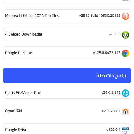
Microsoft Office 2024 Pro Plus
v2512 Build 19530.20138
4K Video Downloader
v4.33.5
Google Chrome
v125.0.6422.113
برامج ذات صلة
Claris FileMaker Pro
v26.0.2.212
OpenVPN
v2.7.6-I001
Google Drive
v129.0.1