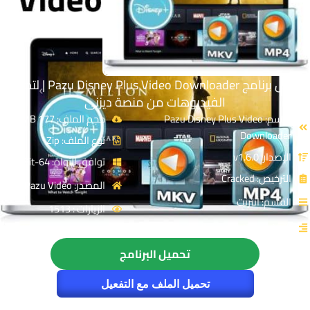
تحميل برنامج Pazu Disney Plus Video Downloader | لتحميل
الفيديوهات من منصة ديزنى
الاسم: Pazu Disney Plus Video
حجم الملف: 177 MB
Downloader
نوع الملف: Zip
الإصدار: v1.6.0
توافق النواة: 64-Bit
الترخيص: Cracked
المصدر: Pazu Video
القسم: انترنت
الزيارات : 1513
التصنيف: التحميل من الانترنت
تحميل البرنامج
تحميل الملف مع التفعيل