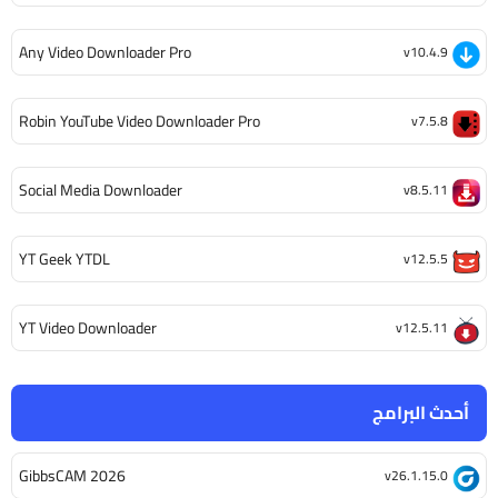
Any Video Downloader Pro
v10.4.9
Robin YouTube Video Downloader Pro
v7.5.8
Social Media Downloader
v8.5.11
YT Geek YTDL
v12.5.5
YT Video Downloader
v12.5.11
أحدث البرامج
GibbsCAM 2026
v26.1.15.0