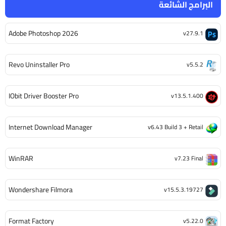
البرامج الشائعة
Adobe Photoshop 2026
v27.9.1
Revo Uninstaller Pro
v5.5.2
IObit Driver Booster Pro
v13.5.1.400
Internet Download Manager
v6.43 Build 3 + Retail
WinRAR
v7.23 Final
Wondershare Filmora
v15.5.3.19727
Format Factory
v5.22.0