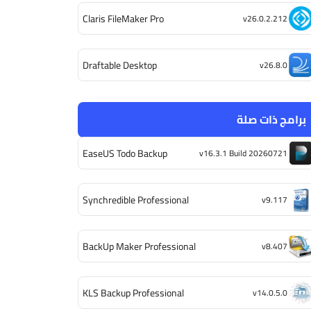
Claris FileMaker Pro
v26.0.2.212
Draftable Desktop
v26.8.0
برامج ذات صلة
EaseUS Todo Backup
v16.3.1 Build 20260721
Synchredible Professional
v9.117
BackUp Maker Professional
v8.407
KLS Backup Professional
v14.0.5.0