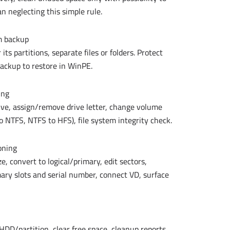
an neglecting this simple rule.
om backup
ts partitions, separate files or folders. Protect
ackup to restore in WinPE.
ing
ive, assign/remove drive letter, change volume
o NTFS, NTFS to HFS), file system integrity check.
oning
e, convert to logical/primary, edit sectors,
y slots and serial number, connect VD, surface
 HDD/partition, clear free space, cleanup reports.