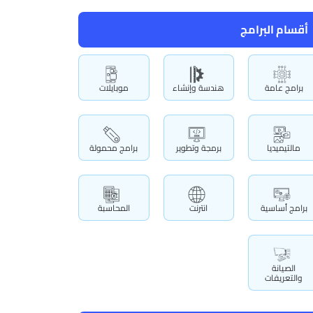
أقسام البرامج
برامج عامة
هندسة وإنشاء
موبايلات
مالتيميديا
برمجة وتطوير
برامج محمولة
برامج أساسية
انترنت
المحاسبة
الصيانة
والتعريفات