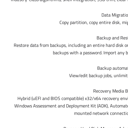
Data Migrati
Copy partition, copy entire disk, m
Backup and Res
Restore data from backups, including an entire hard disk or i
backups with a password. Import any b
Backup automa
View/edit backup jobs, unlimit
Recovery Media B
Hybrid (uEFI and BIOS compatible) x32/x64 recovery en
Windows Assessment and Deployment Kit (ADK), Automated I
mounted network connectio