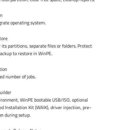
on
igrate operating system.
tore
ts partitions, separate files or folders. Protect
ackup to restore in WinPE.
tion
ed number of jobs.
uilder
vironment, WinPE bootable USB/ISO, optional
nstallation Kit (WAIK), driver injection, pre-
n during setup.