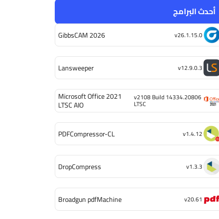
أحدث البرامج
GibbsCAM 2026
v26.1.15.0
Lansweeper
v12.9.0.3
Microsoft Office 2021
v2108 Build 14334.20806
LTSC
LTSC AIO
PDFCompressor-CL
v1.4.12
DropCompress
v1.3.3
Broadgun pdfMachine
v20.61