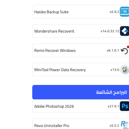
Hasleo Backup Suite
v5.9.2
Wondershare Recoverit
v14.0.32.12
Remo Recover Windows
v6.1.0.1
MiniTool Power Data Recovery
v13.0
البرامج الشائعة
Adobe Photoshop 2026
v27.9.1
Revo Uninstaller Pro
v5.5.2