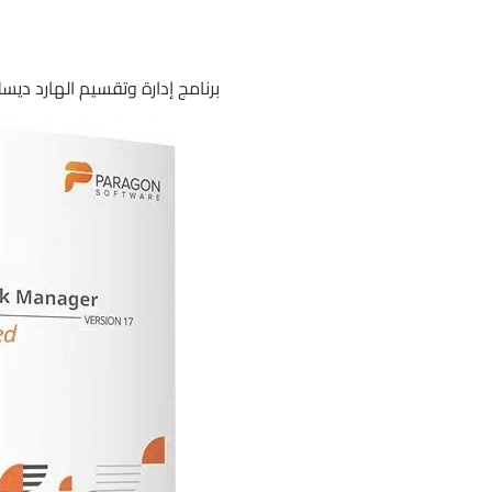
برنامج إدارة وتقسيم الهارد ديسك |  Hard Disk Manager Advanced