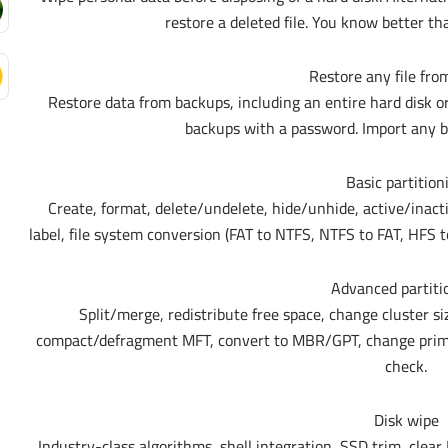
restore a deleted file. You know better th
Restore any file fr
Restore data from backups, including an entire hard disk or i
backups with a password. Import any b
Basic partition
Create, format, delete/undelete, hide/unhide, active/inact
label, file system conversion (FAT to NTFS, NTFS to FAT, HFS t
Advanced partiti
Split/merge, redistribute free space, change cluster siz
compact/defragment MFT, convert to MBR/GPT, change primar
check.
Disk wipe
Industry-class algorithms, shell integration, SSD trim, clear