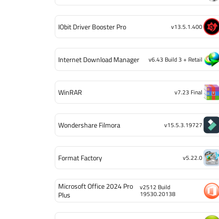
IObit Driver Booster Pro
v13.5.1.400
Internet Download Manager
v6.43 Build 3 + Retail
WinRAR
v7.23 Final
Wondershare Filmora
v15.5.3.19727
Format Factory
v5.22.0
Microsoft Office 2024 Pro
v2512 Build
19530.20138
Plus