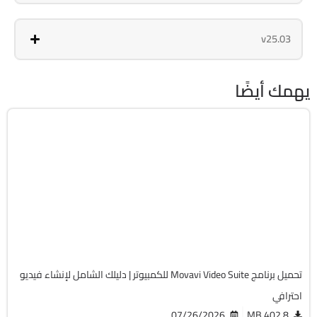
v25.03
يهمك أيضًا
مالتيميديا
64-Bit
v26.0.0
Cracked
10910
تحميل برنامج Movavi Video Suite للكمبيوتر | دليلك الشامل لإنشاء فيديو
احترافي
07/26/2026
402.8 MB