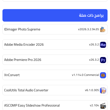
برامج ذات صلة
IDimager Photo Supreme
v2026.3.2.9435
Adobe Media Encoder 2026
v26.3.2
Adobe Premiere Pro 2026
v26.3.2
XnConvert
v1.114.0 Commercial
CoolUtils Total Audio Converter
v6.1.0.305
ASCOMP Easy Slideshow Professional
v2.104