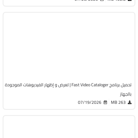
مالتيميديا
64-Bit
v10.0.6.0
Cracked
4928
تحميل برنامج Fast Video Cataloger | لعرض و إظهار الفيديوهات الموجودة
بالجهاز
07/19/2026
263 MB
مالتيميديا