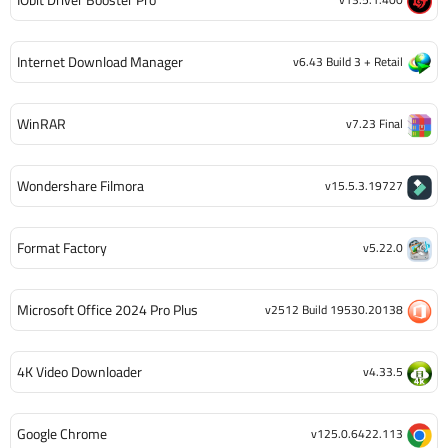
Internet Download Manager
v6.43 Build 3 + Retail
WinRAR
v7.23 Final
Wondershare Filmora
v15.5.3.19727
Format Factory
v5.22.0
Microsoft Office 2024 Pro Plus
v2512 Build 19530.20138
4K Video Downloader
v4.33.5
Google Chrome
v125.0.6422.113