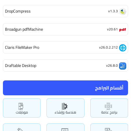
DropCompress
v1.3.3
Broadgun pdfMachine
v20.61
Claris FileMaker Pro
v26.0.2.212
Draftable Desktop
v26.8.0
أقسام البرامج
برامج عامة
هندسة وإنشاء
موبايلات