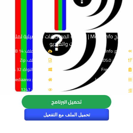
برنامج MediaInfo | لمعرفة المواصفات التفصيلية لملفات
الصوت والفيديو
الاسم: MediaInfo
حجم الملف: 14 MB
الإصدار: v26.05.0
نوع الملف: Zip
الترخيص: Free
توافق النواة: 32 & 64-Bit
القسم: مالتيميديا
المصدر: mediaarea
الزيارات : 1247
التصنيف: إدارة الفيديو
تحميل البرنامج
تحميل الملف مع التفعيل