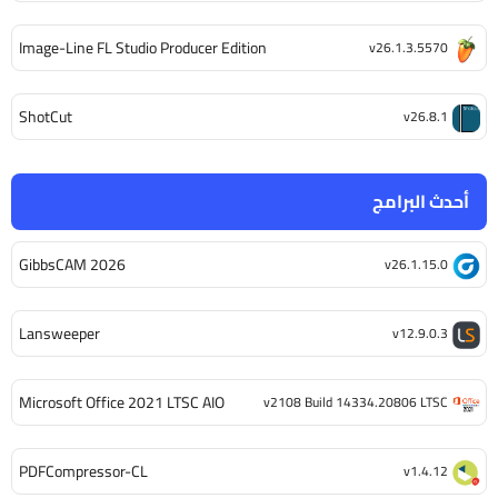
Image-Line FL Studio Producer Edition
v26.1.3.5570
ShotCut
v26.8.1
أحدث البرامج
GibbsCAM 2026
v26.1.15.0
Lansweeper
v12.9.0.3
Microsoft Office 2021 LTSC AIO
v2108 Build 14334.20806 LTSC
PDFCompressor-CL
v1.4.12