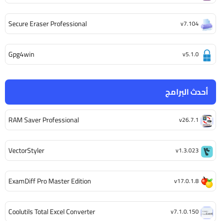
Secure Eraser Professional
v7.104
Gpg4win
v5.1.0
أحدث البرامج
RAM Saver Professional
v26.7.1
VectorStyler
v1.3.023
ExamDiff Pro Master Edition
v17.0.1.8
Coolutils Total Excel Converter
v7.1.0.150