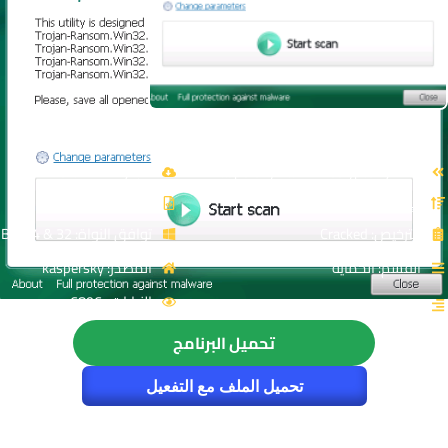
أداة كاسبرسكى لإزالة فيروسات التشفير | Kaspersky
RakhniDecryptor
الاسم: Kaspersky RakhniDecryptor
حجم الملف: 6 Mb
الإصدار: v1.47.2
نوع الملف: Zip
الترخيص: Cracked
توافق النواة: 32 & 64-Bit
القسم: الحماية
المصدر: kaspersky
الزيارات : 6896
التصنيف: الحماية من الفيروسات
تحميل البرنامج
تحميل الملف مع التفعيل