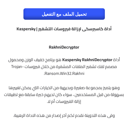
تحميل الملف مع التفعيل
أداة كاسبرسكى لإزالة فيروسات التشفير | Kaspersky
RakhniDecryptor
أداة
Kaspersky RakhniDecryptor
هو برنامج خفيف الوزن ومحمول
مصمم لفك تشفير الملفات المشفرة من خلال فيروسات Trojan-
Ransom.Win32.Rakhni.
وهو يتميز بمجموعة صغيرة وبديهية من الخيارات التي يمكن تغييرها
بسهولة من قبل المستخدمين ، سواء كان لديهم خبرة سابقة مع تطبيقات
إزالة الفيروسات أم لا.
وفى هذه التدوينة نقدم لكم آخر إصدار من هذه الاداة الرهيبة.