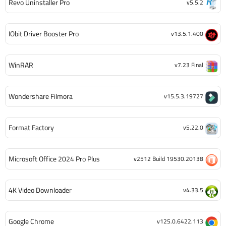
Revo Uninstaller Pro
v5.5.2
IObit Driver Booster Pro
v13.5.1.400
WinRAR
v7.23 Final
Wondershare Filmora
v15.5.3.19727
Format Factory
v5.22.0
Microsoft Office 2024 Pro Plus
v2512 Build 19530.20138
4K Video Downloader
v4.33.5
Google Chrome
v125.0.6422.113