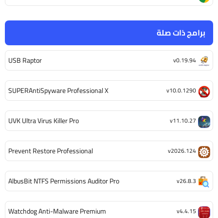
برامج ذات صلة
USB Raptor
v0.19.94
SUPERAntiSpyware Professional X
v10.0.1290
UVK Ultra Virus Killer Pro
v11.10.27
Prevent Restore Professional
v2026.124
AlbusBit NTFS Permissions Auditor Pro
v26.8.3
Watchdog Anti-Malware Premium
v4.4.15