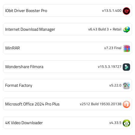
IObit Driver Booster Pro
v13.5.1.400
Internet Download Manager
v6.43 Build 3 + Retail
WinRAR
v7.23 Final
Wondershare Filmora
v15.5.3.19727
Format Factory
v5.22.0
Microsoft Office 2024 Pro Plus
v2512 Build 19530.20138
4K Video Downloader
v4.33.5