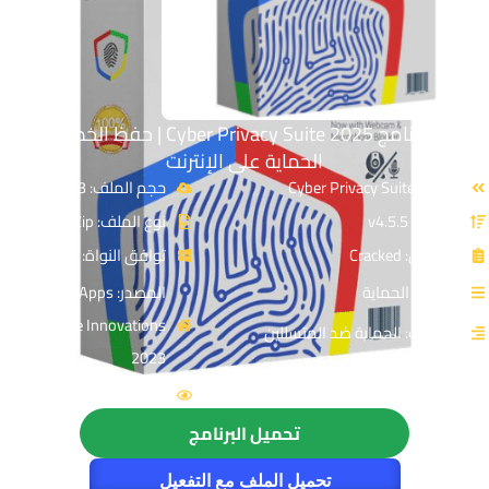
تحميل برنامج Cyber Privacy Suite 2025 | حفظ الخصوصية و
الحماية على الإنترنت
الاسم: Cyber Privacy Suite
حجم الملف: 93 MB
الإصدار: v4.5.5
نوع الملف: Zip
الترخيص: Cracked
توافق النواة: 32 & 64-Bit
القسم: الحماية
المصدر: ShieldApps
Software Innovations
التصنيف: الحماية ضد المتسللين
2023
الزيارات : 5741
تحميل البرنامج
تحميل الملف مع التفعيل