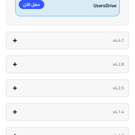
حمل الآن
UsersDrive
v4.4.7
v4.2.8
v4.2.5
v4.1.4