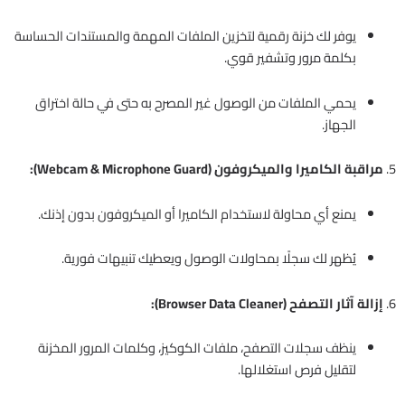
يوفر لك خزنة رقمية لتخزين الملفات المهمة والمستندات الحساسة
بكلمة مرور وتشفير قوي.
يحمي الملفات من الوصول غير المصرح به حتى في حالة اختراق
الجهاز.
5.
مراقبة الكاميرا والميكروفون (Webcam & Microphone Guard):
يمنع أي محاولة لاستخدام الكاميرا أو الميكروفون بدون إذنك.
يُظهر لك سجلًا بمحاولات الوصول ويعطيك تنبيهات فورية.
6.
إزالة آثار التصفح (Browser Data Cleaner):
ينظف سجلات التصفح، ملفات الكوكيز، وكلمات المرور المخزنة
لتقليل فرص استغلالها.