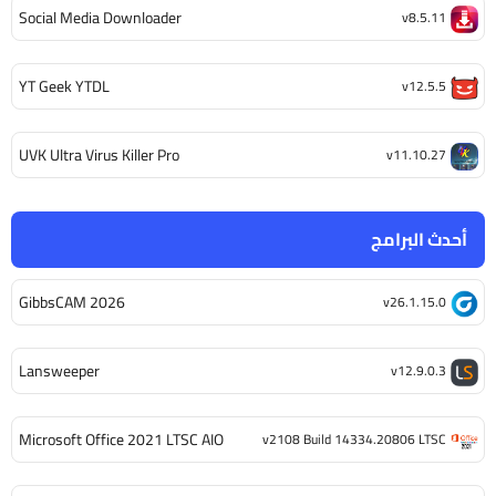
Social Media Downloader
v8.5.11
YT Geek YTDL
v12.5.5
UVK Ultra Virus Killer Pro
v11.10.27
أحدث البرامج
GibbsCAM 2026
v26.1.15.0
Lansweeper
v12.9.0.3
Microsoft Office 2021 LTSC AIO
v2108 Build 14334.20806 LTSC