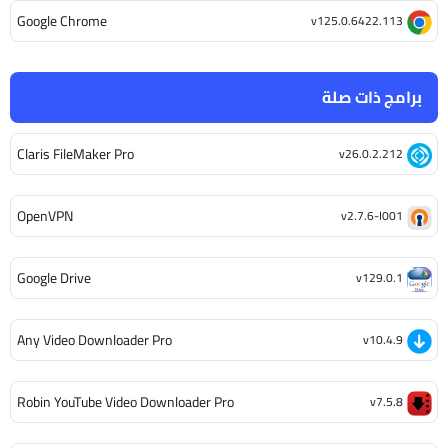
Google Chrome
v125.0.6422.113
برامج ذات صلة
Claris FileMaker Pro
v26.0.2.212
OpenVPN
v2.7.6-I001
Google Drive
v129.0.1
Any Video Downloader Pro
v10.4.9
Robin YouTube Video Downloader Pro
v7.5.8