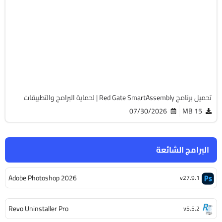
برمجة وتطوير
32 & 64-Bit
v8.4.8.7149
Cracked
1887
تحميل برنامج Red Gate SmartAssembly | لحماية البرامج والتطبيقات
07/30/2026
15 MB
البرامج الشائعة
Adobe Photoshop 2026
v27.9.1
Revo Uninstaller Pro
v5.5.2