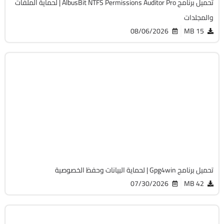
تحميل برنامج AlbusBit NTFS Permissions Auditor Pro | لحماية الملفات
والمجلدات
08/06/2026
15 MB
الحماية
32 & 64-Bit
v5.1.0
Cracked
1638
تحميل برنامج Gpg4win | لحماية البيانات وحفظ الخصوصية
07/30/2026
42 MB