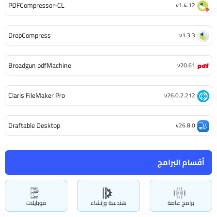
PDFCompressor-CL
v1.4.12
DropCompress
v1.3.3
Broadgun pdfMachine
v20.61
Claris FileMaker Pro
v26.0.2.212
Draftable Desktop
v26.8.0
أقسام البرامج
برامج عامة
هندسة وإنشاء
موبايلات