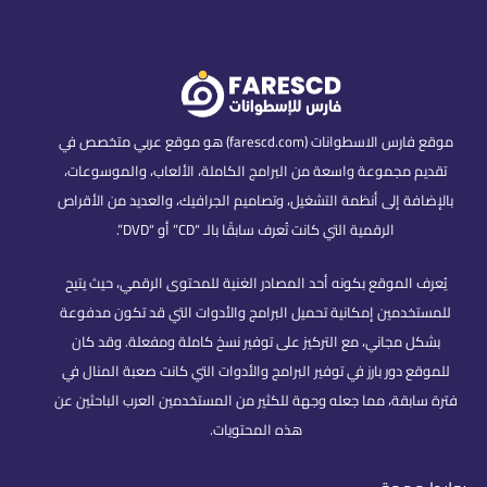
موقع فارس الاسطوانات (farescd.com) هو موقع عربي متخصص في
تقديم مجموعة واسعة من البرامج الكاملة، الألعاب، والموسوعات،
بالإضافة إلى أنظمة التشغيل، وتصاميم الجرافيك، والعديد من الأقراص
الرقمية التي كانت تُعرف سابقًا بالـ “CD” أو “DVD”.
يُعرف الموقع بكونه أحد المصادر الغنية للمحتوى الرقمي، حيث يتيح
للمستخدمين إمكانية تحميل البرامج والأدوات التي قد تكون مدفوعة
بشكل مجاني، مع التركيز على توفير نسخ كاملة ومفعلة. وقد كان
للموقع دور بارز في توفير البرامج والأدوات التي كانت صعبة المنال في
فترة سابقة، مما جعله وجهة للكثير من المستخدمين العرب الباحثين عن
هذه المحتويات.