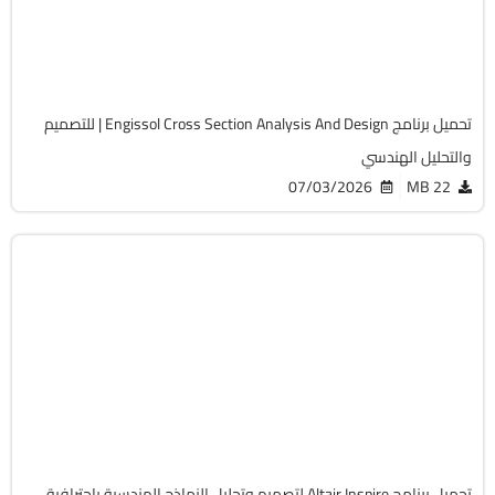
Cracked
1054
تحميل برنامج Engissol Cross Section Analysis And Design | للتصميم
والتحليل الهندسي
07/03/2026
22 MB
هندسة وإنشاء
64-Bit
v2026.1
Cracked
1794
تحميل برنامج Altair Inspire لتصميم وتحليل النماذج الهندسية باحترافية