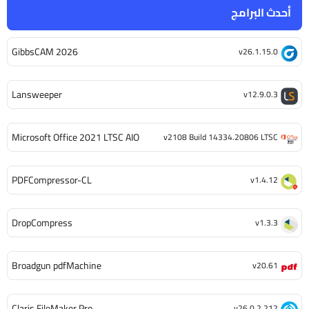
أحدث البرامج
GibbsCAM 2026
v26.1.15.0
Lansweeper
v12.9.0.3
Microsoft Office 2021 LTSC AIO
v2108 Build 14334.20806 LTSC
PDFCompressor-CL
v1.4.12
DropCompress
v1.3.3
Broadgun pdfMachine
v20.61
Claris FileMaker Pro
v26.0.2.212