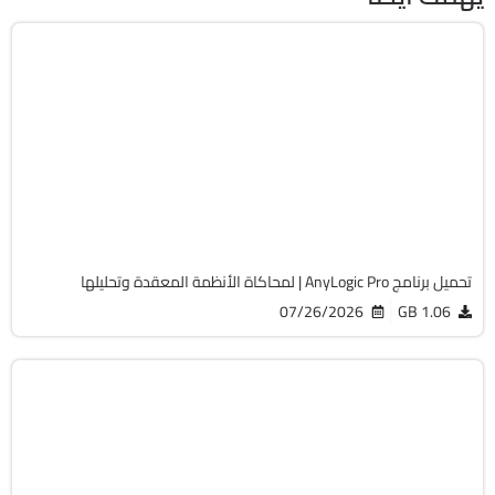
هندسة وإنشاء
32 & 64-Bit
v8.9.9
Cracked
832
تحميل برنامج AnyLogic Pro | لمحاكاة الأنظمة المعقدة وتحليلها
07/26/2026
1.06 GB
هندسة وإنشاء
32 & 64-Bit
v5.7.2