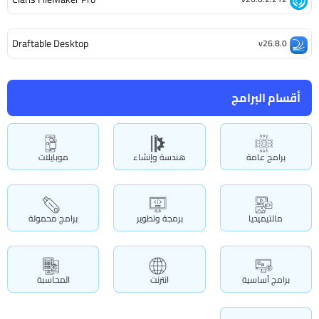
Draftable Desktop
v26.8.0
أقسام البرامج
برامج عامة
هندسة وإنشاء
موبايلات
مالتيميديا
برمجة وتطوير
برامج محمولة
برامج أساسية
انترنت
المحاسبة