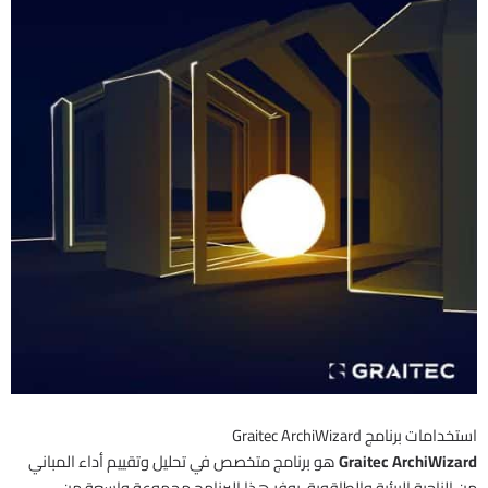
استخدامات برنامج Graitec ArchiWizard
Graitec ArchiWizard
هو برنامج متخصص في تحليل وتقييم أداء المباني
من الناحية البيئية والطاقوية. يوفر هذا البرنامج مجموعة واسعة من