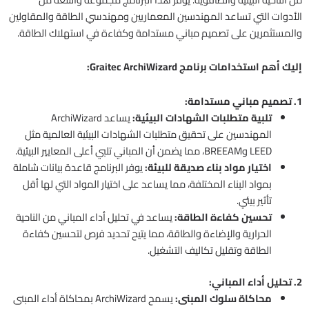
الأدوات التي تساعد المهندسين المعماريين ومهندسي الطاقة والمقاولين
والمستثمرين على تصميم مباني مستدامة وكفاءة في استهلاك الطاقة.
إليك أهم استخدامات برنامج Graitec ArchiWizard:
1. تصميم مباني مستدامة:
تلبية متطلبات الشهادات البيئية:
يساعد ArchiWizard
المهندسين على تحقيق متطلبات الشهادات البيئية العالمية مثل
LEED وBREEAM، مما يضمن أن المباني تلبي أعلى المعايير البيئية.
اختيار مواد بناء صديقة للبيئة:
يوفر البرنامج قاعدة بيانات شاملة
بمواد البناء المختلفة، مما يساعد على اختيار المواد التي لها أقل
تأثير بيئي.
تحسين كفاءة الطاقة:
يساعد في تحليل أداء المباني من الناحية
الحرارية والإضاءة والطاقة، مما يتيح تحديد فرص لتحسين كفاءة
الطاقة وتقليل تكاليف التشغيل.
2. تحليل أداء المباني:
محاكاة سلوك المبنى:
يسمح ArchiWizard بمحاكاة أداء المبنى