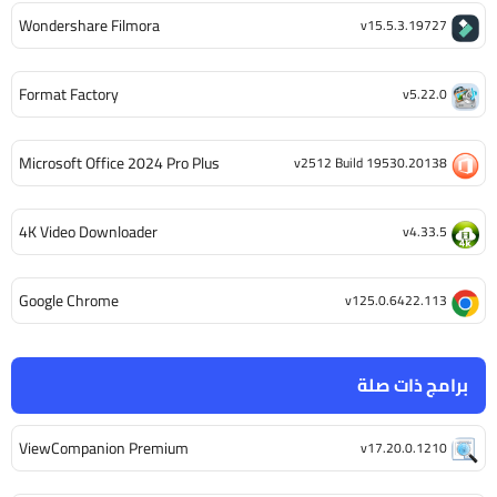
Wondershare Filmora
v15.5.3.19727
Format Factory
v5.22.0
Microsoft Office 2024 Pro Plus
v2512 Build 19530.20138
4K Video Downloader
v4.33.5
Google Chrome
v125.0.6422.113
برامج ذات صلة
ViewCompanion Premium
v17.20.0.1210