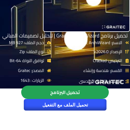
تحميل برنامج Graitec ArchiWizard | لتحليل تصميمات المباني
الاسم: Graitec ArchiWizard
حجم الملف: 927 MB
الإصدار: v2026.0
نوع الملف: Zip
الترخيص: Cracked
توافق النواة: 64-Bit
القسم: هندسة وإنشاء
المصدر: Graitec
الزيارات : 1643
التصنيف: التحليل الهندسى
تحميل البرنامج
تحميل الملف مع التفعيل