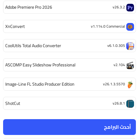
Adobe Premiere Pro 2026
v26.3.2
XnConvert
v1.114.0 Commercial
CoolUtils Total Audio Converter
v6.1.0.305
ASCOMP Easy Slideshow Professional
v2.104
Image-Line FL Studio Producer Edition
v26.1.3.5570
ShotCut
v26.8.1
أحدث البرامج