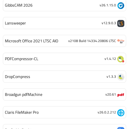
GibbsCAM 2026
v26.1.15.0
Lansweeper
v12.9.0.3
Microsoft Office 2021 LTSC AIO
v2108 Build 14334.20806 LTSC
PDFCompressor-CL
v1.4.12
DropCompress
v1.3.3
Broadgun pdfMachine
v20.61
Claris FileMaker Pro
v26.0.2.212