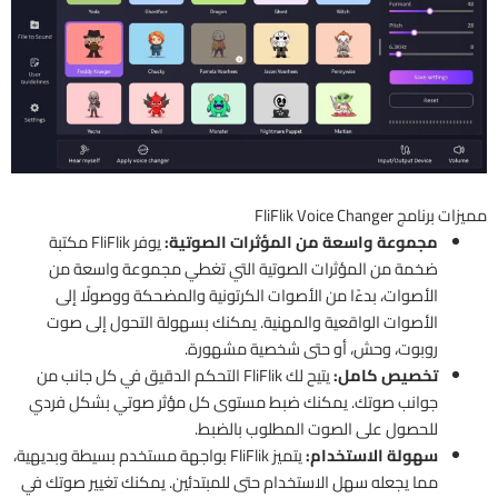
مميزات برنامج FliFlik Voice Changer
مجموعة واسعة من المؤثرات الصوتية:
يوفر FliFlik مكتبة
ضخمة من المؤثرات الصوتية التي تغطي مجموعة واسعة من
الأصوات، بدءًا من الأصوات الكرتونية والمضحكة ووصولًا إلى
الأصوات الواقعية والمهنية. يمكنك بسهولة التحول إلى صوت
روبوت، وحش، أو حتى شخصية مشهورة.
تخصيص كامل:
يتيح لك FliFlik التحكم الدقيق في كل جانب من
جوانب صوتك. يمكنك ضبط مستوى كل مؤثر صوتي بشكل فردي
للحصول على الصوت المطلوب بالضبط.
سهولة الاستخدام:
يتميز FliFlik بواجهة مستخدم بسيطة وبديهية،
مما يجعله سهل الاستخدام حتى للمبتدئين. يمكنك تغيير صوتك في