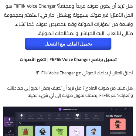
هل تريد أن يكون صوتك فريداً وممتعاً؟ FliFlik Voice Changer هو
الحل الأمثل! غير صوتك بسهولة وبشكل احترافي. استمتع بمجموعة
واسعة من المؤثرات الصوتية وقم بتخصيص صوتك كما تشاء.
مثالي للألعاب، البث المباشر، والمكالمات الصوتية.
تحميل الملف مع التفعيل
تحميل برنامج FliFlik Voice Changer | لتغير الأصوات
أطلق العنان لإبداعك الصوتي مع FliFlik Voice Changer!
هل مللت من صوتك العادي؟ هل تريد أن تضيف بعض المرح إلى محادثاتك
وألعابك؟ مع FliFlik، يمكنك تحويل صوتك إلى أي شيء تتخيله!