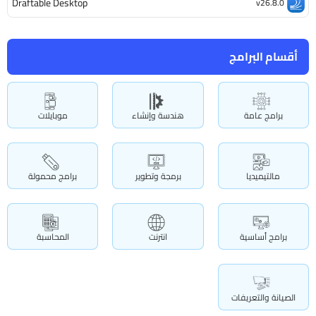
Draftable Desktop
v26.8.0
أقسام البرامج
برامج عامة
هندسة وإنشاء
موبايلات
مالتيميديا
برمجة وتطوير
برامج محمولة
برامج أساسية
انترنت
المحاسبة
الصيانة والتعريفات