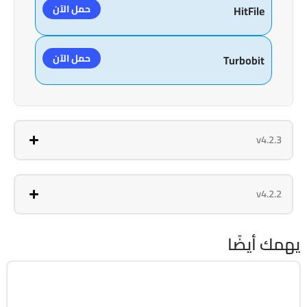
حمل الآن
HitFile
حمل الآن
Turbobit
v4.2.3
v4.2.2
يهمك أيضًا
مالتيميديا