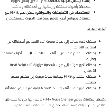
إنشاء رسائل صوتية مضحكة:
قم بتسجيل رسائل صوتية
مضحكة بأصوات مختلفة وإرسالها إلى أصدقائك وعائلتك.
الاستخدام في التطبيقات والمواقع:
يمكن دمج FliFlik مع
تطبيقات ومواقع أخرى لتوفير ميزة تغيير الصوت للمستخدمين.
أمثلة عملية:
يمكنك تغيير صوتك إلى صوت روبوت أثناء اللعب مع أصدقائك في
لعبة عبر الإنترنت.
يمكنك استخدام صوت غريب أثناء البث المباشر لإنشاء أجواء ممتعة
ومثيرة.
يمكنك تغيير صوتك إلى صوت شخصية كرتونية أثناء قراءة قصة
للأطفال.
يمكنك استخدام FliFlik لإضافة صوت روبوت إلى مقطع فيديو
مضحك.
يمكنك تغيير صوتك أثناء إجراء مكالمة هاتفية مع صديق لمفاجأته.
باختصار، إمكانيات برنامج FliFlik Voice Changer لا حصر لها. كل ما عليك هو
إطلاق العنان لخيالك واستكشاف جميع الاستخدامات الممكنة لهذا