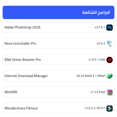
البرامج الشائعة
Adobe Photoshop 2026
v27.9.1
Revo Uninstaller Pro
v5.5.2
IObit Driver Booster Pro
v13.5.1.400
Internet Download Manager
v6.43 Build 3 + Retail
WinRAR
v7.23 Final
Wondershare Filmora
v15.5.3.19727