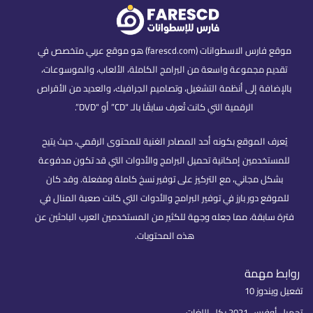
موقع فارس الاسطوانات (farescd.com) هو موقع عربي متخصص في
تقديم مجموعة واسعة من البرامج الكاملة، الألعاب، والموسوعات،
بالإضافة إلى أنظمة التشغيل، وتصاميم الجرافيك، والعديد من الأقراص
الرقمية التي كانت تُعرف سابقًا بالـ “CD” أو “DVD”.
يُعرف الموقع بكونه أحد المصادر الغنية للمحتوى الرقمي، حيث يتيح
للمستخدمين إمكانية تحميل البرامج والأدوات التي قد تكون مدفوعة
بشكل مجاني، مع التركيز على توفير نسخ كاملة ومفعلة. وقد كان
للموقع دور بارز في توفير البرامج والأدوات التي كانت صعبة المنال في
فترة سابقة، مما جعله وجهة للكثير من المستخدمين العرب الباحثين عن
هذه المحتويات.
روابط مهمة
تفعيل ويندوز 10
تحميل أوفيس 2021 بكل اللغات