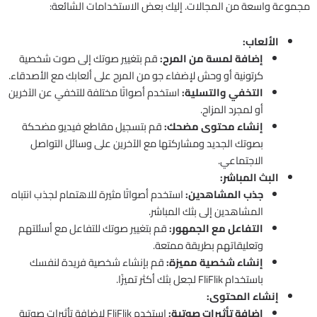
مجموعة واسعة من المجالات. إليك بعض الاستخدامات الشائعة:
الألعاب:
إضافة لمسة من المرح:
قم بتغيير صوتك إلى صوت شخصية
كرتونية أو وحش لإضفاء جو من المرح على ألعابك مع الأصدقاء.
التخفي والتسلية:
استخدم أصواتًا مختلفة للتخفي عن الآخرين
أو لمجرد المزاح.
إنشاء محتوى مضحك:
قم بتسجيل مقاطع فيديو مضحكة
بصوتك الجديد ومشاركتها مع الآخرين على وسائل التواصل
الاجتماعي.
البث المباشر:
جذب المشاهدين:
استخدم أصواتًا مثيرة للاهتمام لجذب انتباه
المشاهدين إلى بثك المباشر.
التفاعل مع الجمهور:
قم بتغيير صوتك للتفاعل مع أسئلتهم
وتعليقاتهم بطريقة ممتعة.
إنشاء شخصية مميزة:
قم بإنشاء شخصية فريدة لنفسك
باستخدام FliFlik لجعل بثك أكثر تميزًا.
إنشاء المحتوى:
إضافة تأثيرات صوتية:
استخدم FliFlik لإضافة تأثيرات صوتية