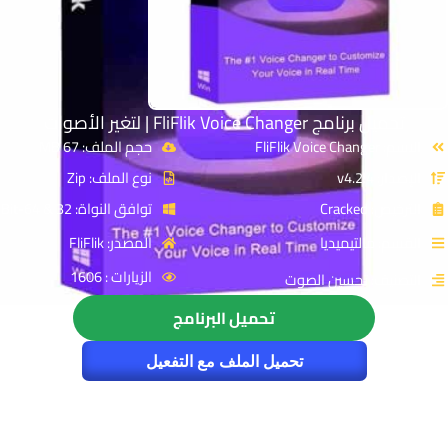
تحميل برنامج FliFlik Voice Changer | لتغير الأصوات
الاسم: FliFlik Voice Changer
حجم الملف: 67 MB
الإصدار: v4.2.4
نوع الملف: Zip
الترخيص: Cracked
توافق النواة: 32 & 64-Bit
القسم: مالتيميديا
المصدر: FliFlik
الزيارات : 1606
التصنيف: تحسين الصوت
تحميل البرنامج
تحميل الملف مع التفعيل