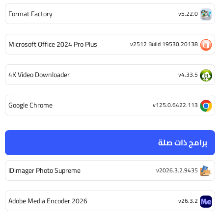
Format Factory
v5.22.0
Microsoft Office 2024 Pro Plus
v2512 Build 19530.20138
4K Video Downloader
v4.33.5
Google Chrome
v125.0.6422.113
برامج ذات صلة
IDimager Photo Supreme
v2026.3.2.9435
Adobe Media Encoder 2026
v26.3.2