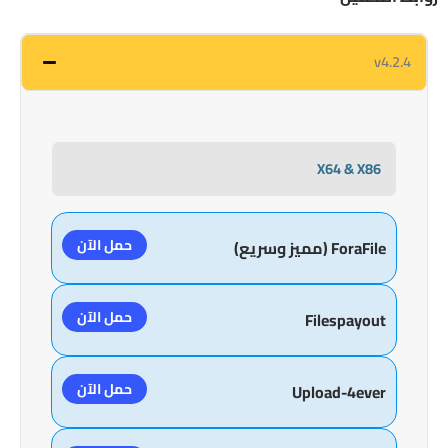
v4.2.4
X64 & X86
حمل الآن
ForaFile (مميز وسريع)
حمل الآن
Filespayout
حمل الآن
Upload-4ever