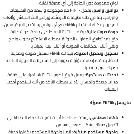
ثوانٍ معدودة دون الحاجة إلى أي معرفة تقنية.
توافق واسع:
يعمل FliFlik مع مجموعة واسعة من التطبيقات
والبرامج، بما في ذلك تطبيقات الدردشة، وبرامج البث المباشر، وألعاب
الفيديو. يمكنك استخدام FliFlik مع أي برنامج يستخدم الميكروفون.
جودة صوت عالية:
يضمن FliFlik الحفاظ على جودة صوت عالية
حتى بعد تطبيق المؤثرات الصوتية. يمكنك الاستمتاع بصوت واضح
ونقي أثناء المكالمات الصوتية أو أثناء البث المباشر.
تسجيل وتعديل الصوت:
يتيح لك FliFlik تسجيل صوتك وتعديله
لاحقًا. يمكنك إضافة مؤثرات صوتية إلى التسجيلات الصوتية الخاصة
بك وتحسين جودتها.
تحديثات مستمرة:
يعمل فريق تطوير FliFlik باستمرار على إضافة
ميزات جديدة وتحسين الأداء. يمكنك التأكد من أنك تستخدم أحدث
التقنيات.
ما يجعل FliFlik مميزًا:
ذكاء اصطناعي:
يستخدم FliFlik أحدث تقنيات الذكاء الاصطناعي
لتحويل صوتك بشكل طبيعي وسلس.
واجهة مستخدم مبتكرة:
تتميز واجهة المستخدم بكونها حديثة