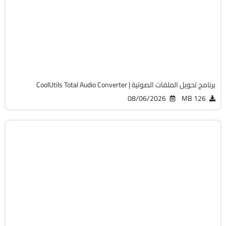
32 & 64-Bit
v6.1.0.305
Cracked
7075
برنامج تحويل الملفات الصوتية | CoolUtils Total Audio Converter
08/06/2026
126 MB
انترنت
32 & 64-Bit
v4.5.14.712 Premium
Cracked
6253