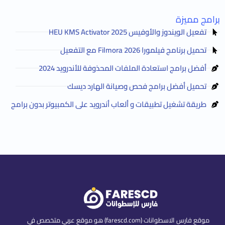
برامج مميزة
تفعيل الويندوز والأوفيس HEU KMS Activator 2025
تحميل برنامج فيلمورا Filmora 2026 مع التفعيل
أفضل برامج استعادة الملفات المحذوفة للأندرويد 2024
تحميل أفضل برامج فحص وصيانة الهارد ديسك
طريقة تشغيل تطبيقات و ألعاب أندرويد على الكمبيوتر بدون برامج
موقع فارس الاسطوانات (farescd.com) هو موقع عربي متخصص في