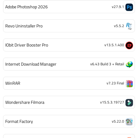
Adobe Photoshop 2026
v27.9.1
Revo Uninstaller Pro
v5.5.2
IObit Driver Booster Pro
v13.5.1.400
Internet Download Manager
v6.43 Build 3 + Retail
WinRAR
v7.23 Final
Wondershare Filmora
v15.5.3.19727
Format Factory
v5.22.0