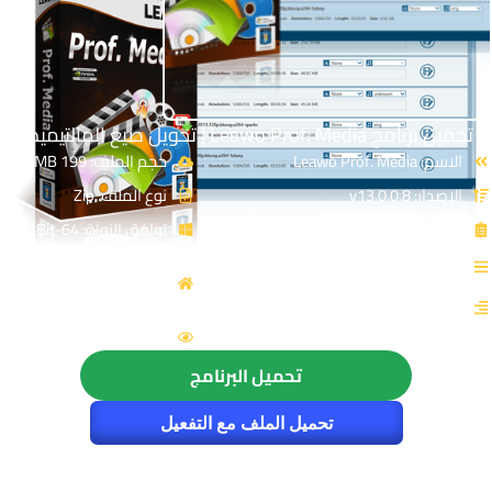
تحميل برنامج Leawo Prof. Media | تحويل صيغ المالتيميديا
الاسم: Leawo Prof. Media
حجم الملف: 199 MB
الإصدار: v13.0.0.8
نوع الملف: Zip
الترخيص: Cracked
توافق النواة: 64-Bit
القسم: مالتيميديا
المصدر: Leawo Software
Co., Ltd.
التصنيف: تحويل الصوت
الزيارات : 4727
تحميل البرنامج
تحميل الملف مع التفعيل