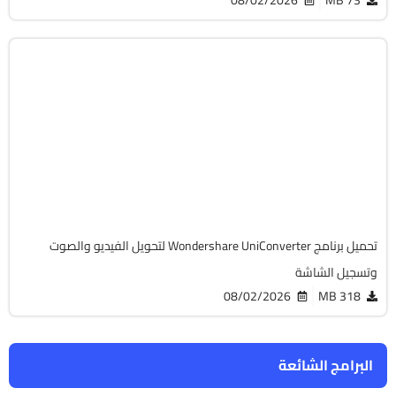
مالتيميديا
64-Bit
v17.4.5.648
Cracked
12893
تحميل برنامج Wondershare UniConverter لتحويل الفيديو والصوت
وتسجيل الشاشة
08/02/2026
318 MB
البرامج الشائعة