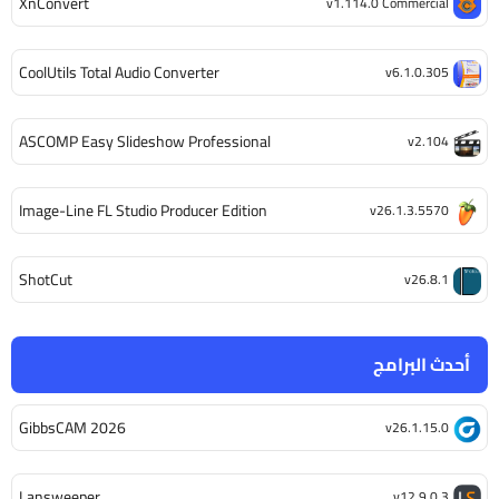
XnConvert
v1.114.0 Commercial
CoolUtils Total Audio Converter
v6.1.0.305
ASCOMP Easy Slideshow Professional
v2.104
Image-Line FL Studio Producer Edition
v26.1.3.5570
ShotCut
v26.8.1
أحدث البرامج
GibbsCAM 2026
v26.1.15.0
Lansweeper
v12.9.0.3