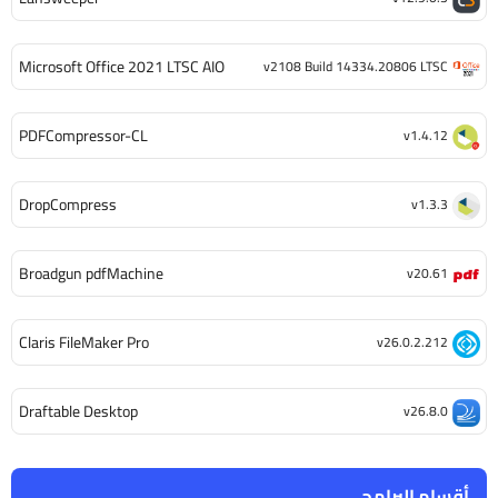
Microsoft Office 2021 LTSC AIO
v2108 Build 14334.20806 LTSC
PDFCompressor-CL
v1.4.12
DropCompress
v1.3.3
Broadgun pdfMachine
v20.61
Claris FileMaker Pro
v26.0.2.212
Draftable Desktop
v26.8.0
أقسام البرامج