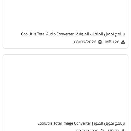
Cracked
7074
برنامج تحويل الملفات الصوتية | CoolUtils Total Audio Converter
08/06/2026
126 MB
التصميم والجرافيك
32 & 64-Bit
v8.5.0.332
Cracked
7752
برنامج تحويل الصور | CoolUtils Total Image Converter
08/02/2026
73 MB