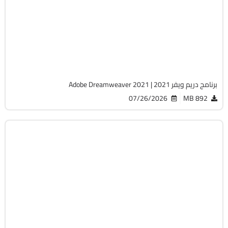
64-Bit
v21.8.1
Cracked
7667
برنامج دريم ويفر 2021 | Adobe Dreamweaver 2021
07/26/2026
892 MB
التصميم والجرافيك
64-Bit
v21.1.2
Cracked
5858