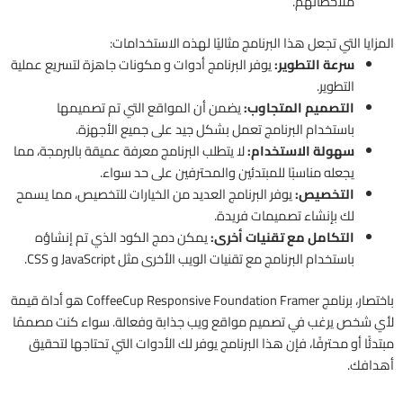
ملاحظاتهم.
المزايا التي تجعل هذا البرنامج مثاليًا لهذه الاستخدامات:
سرعة التطوير:
يوفر البرنامج أدوات و مكونات جاهزة لتسريع عملية
التطوير.
التصميم المتجاوب:
يضمن أن المواقع التي تم تصميمها
باستخدام البرنامج تعمل بشكل جيد على جميع الأجهزة.
سهولة الاستخدام:
لا يتطلب البرنامج معرفة عميقة بالبرمجة، مما
يجعله مناسبًا للمبتدئين والمحترفين على حد سواء.
التخصيص:
يوفر البرنامج العديد من الخيارات للتخصيص، مما يسمح
لك بإنشاء تصميمات فريدة.
التكامل مع تقنيات أخرى:
يمكن دمج الكود الذي تم إنشاؤه
باستخدام البرنامج مع تقنيات الويب الأخرى مثل JavaScript و CSS.
باختصار، برنامج CoffeeCup Responsive Foundation Framer هو أداة قيمة
لأي شخص يرغب في تصميم مواقع ويب جذابة وفعالة. سواء كنت مصممًا
مبتدئًا أو محترفًا، فإن هذا البرنامج يوفر لك الأدوات التي تحتاجها لتحقيق
أهدافك.