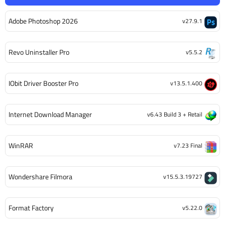
Adobe Photoshop 2026
v27.9.1
Revo Uninstaller Pro
v5.5.2
IObit Driver Booster Pro
v13.5.1.400
Internet Download Manager
v6.43 Build 3 + Retail
WinRAR
v7.23 Final
Wondershare Filmora
v15.5.3.19727
Format Factory
v5.22.0