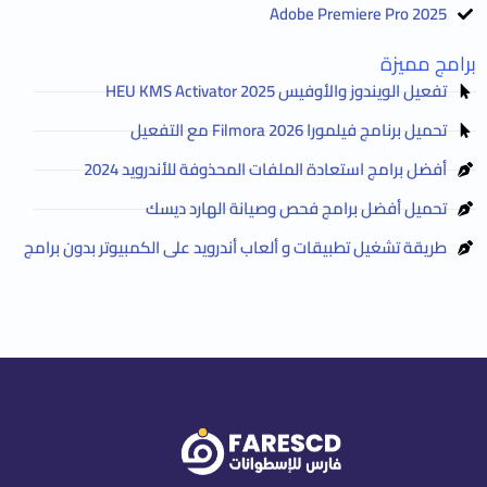
Adobe Premiere Pro 2025
برامج مميزة
تفعيل الويندوز والأوفيس HEU KMS Activator 2025
تحميل برنامج فيلمورا Filmora 2026 مع التفعيل
أفضل برامج استعادة الملفات المحذوفة للأندرويد 2024
تحميل أفضل برامج فحص وصيانة الهارد ديسك
طريقة تشغيل تطبيقات و ألعاب أندرويد على الكمبيوتر بدون برامج