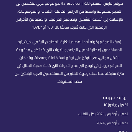
موقع فارس الاسطوانات (farescd.com) هو موقع عربي متخصص في
تقديم مجموعة واسعة من البرامج الكاملة، الألعاب، والموسوعات،
بالإضافة إلى أنظمة التشغيل، وتصاميم الجرافيك، والعديد من الأقراص
الرقمية التي كانت تُعرف سابقًا بالـ “CD” أو “DVD”.
يُعرف الموقع بكونه أحد المصادر الغنية للمحتوى الرقمي، حيث يتيح
للمستخدمين إمكانية تحميل البرامج والأدوات التي قد تكون مدفوعة
بشكل مجاني، مع التركيز على توفير نسخ كاملة ومفعلة. وقد كان
للموقع دور بارز في توفير البرامج والأدوات التي كانت صعبة المنال في
فترة سابقة، مما جعله وجهة للكثير من المستخدمين العرب الباحثين عن
هذه المحتويات.
روابط مهمة
تفعيل ويندوز 10
تحميل أوفيس 2021 بكل اللغات
تحميل أوفيس 2024