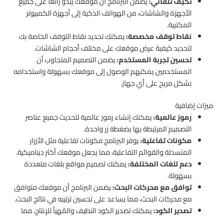
تكيف تلقائي:
يضمن البرنامج أن موقعك يبدو رائعًا على جميع
الأجهزة والشاشات، من الهواتف الذكية إلى أجهزة الكمبيوتر
المكتبية.
نقاط توقف مخصصة:
يمكنك تحديد نقاط التوقف الخاصة بك
لتحديد كيفية عرض موقعك على مختلف أحجام الشاشات.
تحسين تجربة المستخدم:
يضمن التصميم المتجاوب أن
المستخدمين يمكنهم الوصول إلى موقعك بسهولة واستخدامه
بشكل مريح على أي جهاز.
ميزات إضافية
رموز عالمية:
يمكنك إنشاء رموز عالمية لتحديث جميع عناصر
التصميم المرتبطة بها بضغطة زر واحدة.
مكونات تفاعلية:
يوفر البرنامج مكونات تفاعلية مثل الأزرار
المنسدلة والقوائم التفاعلية، مما يجعل موقعك أكثر ديناميكية.
دعم للغات المختلفة:
يمكنك تصميم مواقع بلغات متعددة
بسهولة.
توافق مع محركات البحث:
يضمن البرنامج أن موقعك متوافق
مع محركات البحث، مما يساعد على تحسين ترتيبه في نتائج البحث.
تصدير الكود:
يمكنك تصدير الكود النظيف والمُهيأ للإنتاج، مما