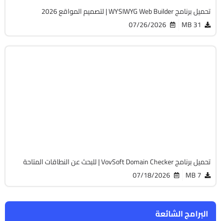
تحميل برنامج WYSIWYG Web Builder | لتصميم المواقع 2026
07/26/2026
31 MB
برمجة وتطوير
32 & 64-Bit
v10.5
Cracked
1739
تحميل برنامج VovSoft Domain Checker | للبحث عن النطاقات المتاحة
07/18/2026
7 MB
البرامج الشائعة