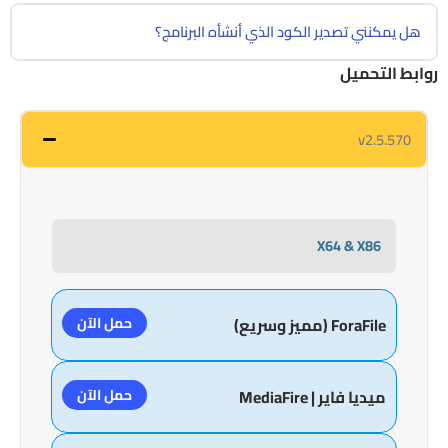
هل يمكنني تصدير الكود الذي أنشأه البرنامج؟
روابط التحميل
v2.5.570
X64 & X86
حمل الآن
ForaFile (مميز وسريع)
حمل الآن
ميديا فاير | MediaFire