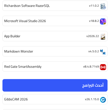
Richardson Software RazorSQL
v11.0.2
Microsoft Visual Studio 2026
v18.8.2
App Builder
v2026.22
Markdown Monster
v4.5.0.2
Red Gate SmartAssembly
v8.4.8.7149
أحدث البرامج
GibbsCAM 2026
v26.1.15.0