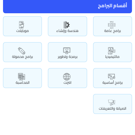
أقسام البرامج
برامج عامة
هندسة وإنشاء
موبايلات
مالتيميديا
برمجة وتطوير
برامج محمولة
برامج أساسية
انترنت
المحاسبة
الصيانة والتعريفات