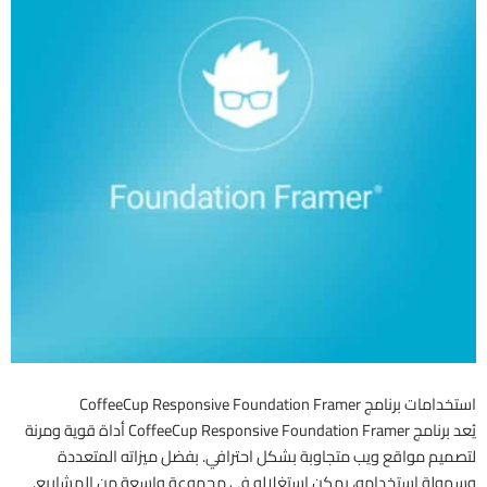
استخدامات برنامج CoffeeCup Responsive Foundation Framer
يُعد برنامج CoffeeCup Responsive Foundation Framer أداة قوية ومرنة
لتصميم مواقع ويب متجاوبة بشكل احترافي. بفضل ميزاته المتعددة
وسهولة استخدامه، يمكن استغلاله في مجموعة واسعة من المشاريع.