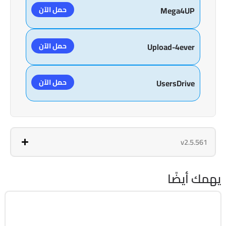
حمل الآن
Mega4UP
حمل الآن
Upload-4ever
حمل الآن
UsersDrive
v2.5.561
يهمك أيضًا
برمجة وتطوير