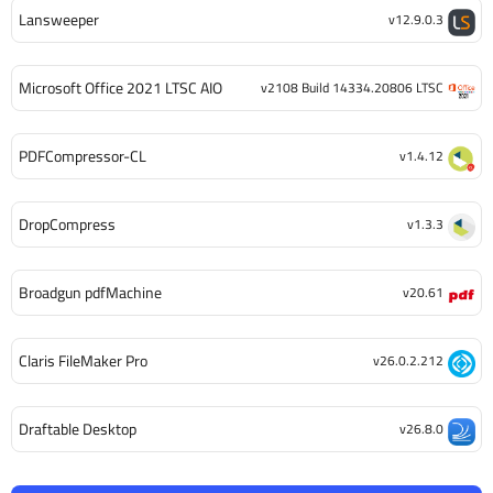
Lansweeper
v12.9.0.3
Microsoft Office 2021 LTSC AIO
v2108 Build 14334.20806 LTSC
PDFCompressor-CL
v1.4.12
DropCompress
v1.3.3
Broadgun pdfMachine
v20.61
Claris FileMaker Pro
v26.0.2.212
Draftable Desktop
v26.8.0