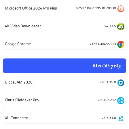
Microsoft Office 2024 Pro Plus
v2512 Build 19530.20138
4K Video Downloader
v4.33.5
Google Chrome
v125.0.6422.113
برامج ذات صلة
GibbsCAM 2026
v26.1.15.0
Claris FileMaker Pro
v26.0.2.212
XL-Connector
v3.7.31.0