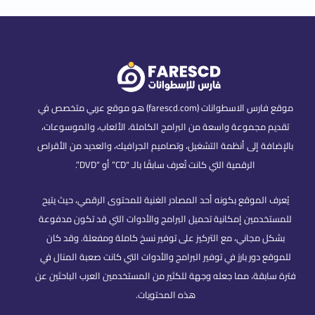
موقع فارس الاسطوانات (farescd.com) هو موقع عربي متخصص في
تقديم مجموعة واسعة من البرامج الكاملة، الألعاب، والموسوعات،
بالإضافة إلى أنظمة التشغيل، وتصاميم الجرافيك، والعديد من الأقراص
الرقمية التي كانت تُعرف سابقًا بالـ “CD” أو “DVD”.
يُعرف الموقع بكونه أحد المصادر الغنية للمحتوى الرقمي، حيث يتيح
للمستخدمين إمكانية تحميل البرامج والأدوات التي قد تكون مدفوعة
بشكل مجاني، مع التركيز على توفير نسخ كاملة ومفعلة. وقد كان
للموقع دور بارز في توفير البرامج والأدوات التي كانت صعبة المنال في
فترة سابقة، مما جعله وجهة للكثير من المستخدمين العرب الباحثين عن
هذه المحتويات.