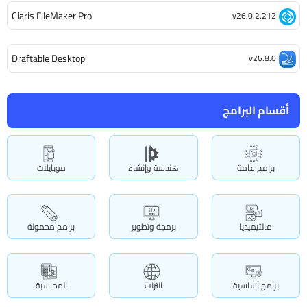
Claris FileMaker Pro
v26.0.2.212
Draftable Desktop
v26.8.0
أقسام البرامج
برامج عامة
هندسة وإنشاء
موبايلات
مالتيميديا
برمجة وتطوير
برامج محمولة
برامج أساسية
انترنت
المحاسبة