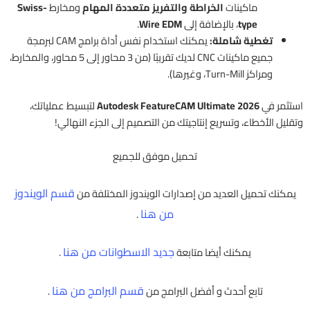
ماكينات
الخراطة والتفريز متعددة المهام
ومخارط
Swiss-
type
، بالإضافة إلى
Wire EDM
.
تغطية شاملة:
يمكنك استخدام نفس أداة برامج CAM لبرمجة
جميع ماكينات CNC لديك تقريبًا (من 3 محاور إلى 5 محاور، والمخارط،
ومراكز Turn-Mill، وغيرها).
استثمر في
Autodesk FeatureCAM Ultimate 2026
لتبسيط عملياتك،
وتقليل الأخطاء، وتسريع إنتاجيتك من التصميم إلى الجزء النهائي!
تحميل موفق للجميع
قسم الويندوز
يمكنك تحميل العديد من إصدارات الويندوز المختلفة من
من هنا
.
جديد الاسطوانات من هنا
يمكنك أيضا متابعة
.
قسم البرامج من هنا
تابع أحدث و أفضل البرامج من
.