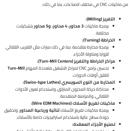
من ماكينات CNC في مختلف الصناعات، بما في ذلك:
التفريز (Milling):
برمجة ماكينات
3 محاور، 4 محاور، و5 محاور
بتشكيلات
مختلفة.
الخراطة (Turning):
برمجة مخارط متقدمة، بما في ذلك ميزات مثل التقريب التلقائي
للزوايا ومناولة الأجزاء.
مراكز الخراطة والتفريز (Turn-Mill Centers):
تحسين برامج CNC لمراكز التشغيل متعددة المهام
Turn-Mill
لتقليل أوقات الدورات.
المخارط من النوع السويسري (Swiss-type Lathes):
محاكاة حركة المخزون المنزلق، واستخدام تعيين الأدوات
التلقائي، والمزامنة المتقدمة.
ماكينات تفريغ الأسلاك (Wire EDM Machines):
برمجة ماكينات تفريغ الأسلاك
ثنائية ورباعية المحاور
، وتحقيق
جودة سطح عالية باستخدام استراتيجيات خاصة بالأسلاك.
تصنيع الأجزاء المعقدة: