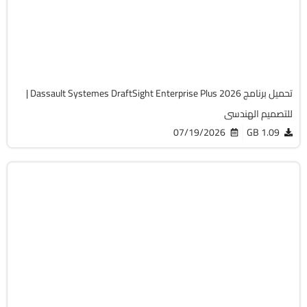
v2026 SP3
Cracked
2076
تحميل برنامج Dassault Systemes DraftSight Enterprise Plus 2026 |
للتصميم الهندسى
07/19/2026
1.09 GB
التصميم والجرافيك
64-Bit
v29.2.0 Build 5003
Cracked
14776