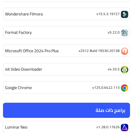
Wondershare Filmora
v15.5.3.19727
Format Factory
v5.22.0
Microsoft Office 2024 Pro Plus
v2512 Build 19530.20138
4K Video Downloader
v4.33.5
Google Chrome
v125.0.6422.113
برامج ذات صلة
Luminar Neo
v1.28.0.17626