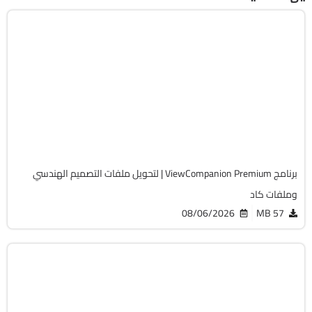
هندسة وإنشاء
32 & 64-Bit
v17.20.0.1210
Cracked
1462
برنامج ViewCompanion Premium | لتحويل ملفات التصميم الهندسي
وملفات كاد
08/06/2026
57 MB
التصميم والجرافيك
64-Bit