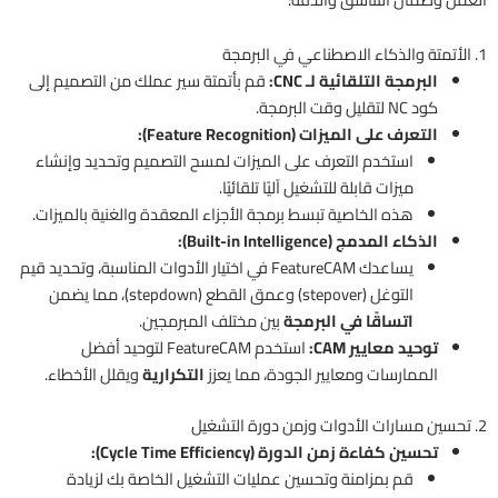
1. الأتمتة والذكاء الاصطناعي في البرمجة
البرمجة التلقائية لـ CNC:
قم بأتمتة سير عملك من التصميم إلى
كود NC لتقليل وقت البرمجة.
التعرف على الميزات (Feature Recognition):
استخدم التعرف على الميزات لمسح التصميم وتحديد وإنشاء
ميزات قابلة للتشغيل آليًا تلقائيًا.
هذه الخاصية تبسط برمجة الأجزاء المعقدة والغنية بالميزات.
الذكاء المدمج (Built-in Intelligence):
يساعدك FeatureCAM في اختيار الأدوات المناسبة، وتحديد قيم
التوغل (stepover) وعمق القطع (stepdown)، مما يضمن
اتساقًا في البرمجة
بين مختلف المبرمجين.
توحيد معايير CAM:
استخدم FeatureCAM لتوحيد أفضل
الممارسات ومعايير الجودة، مما يعزز
التكرارية
ويقلل الأخطاء.
2. تحسين مسارات الأدوات وزمن دورة التشغيل
تحسين كفاءة زمن الدورة (Cycle Time Efficiency):
قم بمزامنة وتحسين عمليات التشغيل الخاصة بك لزيادة