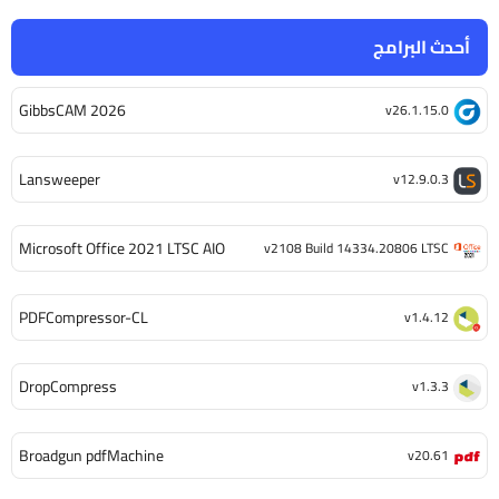
أحدث البرامج
GibbsCAM 2026
v26.1.15.0
Lansweeper
v12.9.0.3
Microsoft Office 2021 LTSC AIO
v2108 Build 14334.20806 LTSC
PDFCompressor-CL
v1.4.12
DropCompress
v1.3.3
Broadgun pdfMachine
v20.61