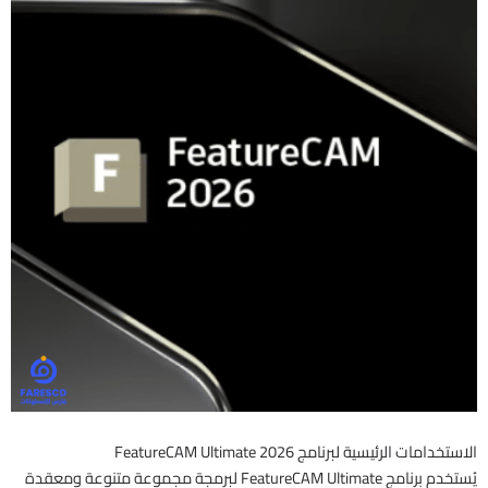
الاستخدامات الرئيسية لبرنامج FeatureCAM Ultimate 2026
يُستخدم برنامج FeatureCAM Ultimate لبرمجة مجموعة متنوعة ومعقدة