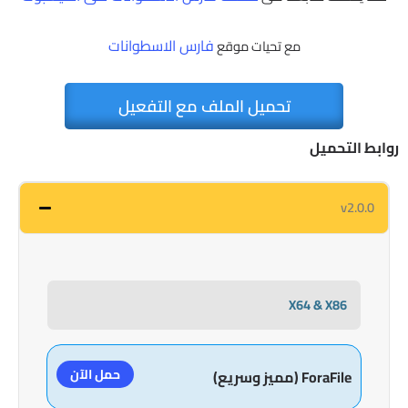
فارس الاسطوانات
مع تحيات موقع
تحميل الملف مع التفعيل
روابط التحميل
v2.0.0
X64 & X86
حمل الآن
ForaFile (مميز وسريع)