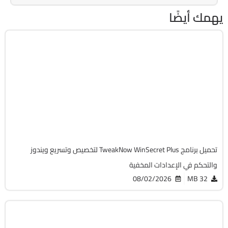
يهمك أيضًا
الصيانة والتعريفات
32 & 64-Bit
v10.0
Cracked
7165
تحميل برنامج TweakNow WinSecret Plus لتخصيص وتسريع ويندوز
والتحكم في الإعدادات المخفية
08/02/2026
32 MB
الصيانة والتعريفات