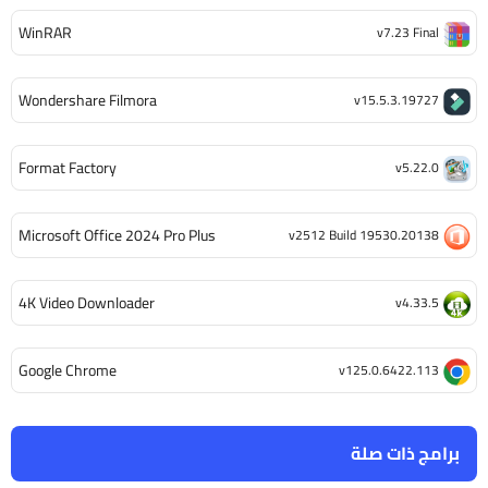
WinRAR
v7.23 Final
Wondershare Filmora
v15.5.3.19727
Format Factory
v5.22.0
Microsoft Office 2024 Pro Plus
v2512 Build 19530.20138
4K Video Downloader
v4.33.5
Google Chrome
v125.0.6422.113
برامج ذات صلة