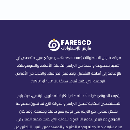
موقع فارس الاسطوانات (farescd.com) هو موقع عربي متخصص في
تقديم مجموعة واسعة من البرامج الكاملة، الألعاب، والموسوعات،
بالإضافة إلى أنظمة التشغيل، وتصاميم الجرافيك، والعديد من الأقراص
الرقمية التي كانت تُعرف سابقًا بالـ “CD” أو “DVD”.
يُعرف الموقع بكونه أحد المصادر الغنية للمحتوى الرقمي، حيث يتيح
للمستخدمين إمكانية تحميل البرامج والأدوات التي قد تكون مدفوعة
بشكل مجاني، مع التركيز على توفير نسخ كاملة ومفعلة. وقد كان
للموقع دور بارز في توفير البرامج والأدوات التي كانت صعبة المنال في
فترة سابقة، مما جعله وجهة للكثير من المستخدمين العرب الباحثين عن