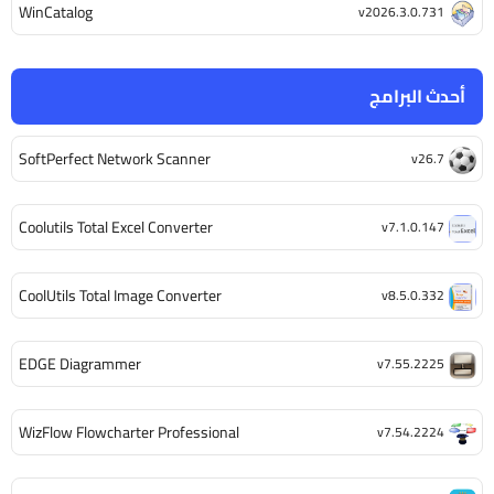
WinCatalog
v2026.3.0.731
أحدث البرامج
SoftPerfect Network Scanner
v26.7
Coolutils Total Excel Converter
v7.1.0.147
CoolUtils Total Image Converter
v8.5.0.332
EDGE Diagrammer
v7.55.2225
WizFlow Flowcharter Professional
v7.54.2224