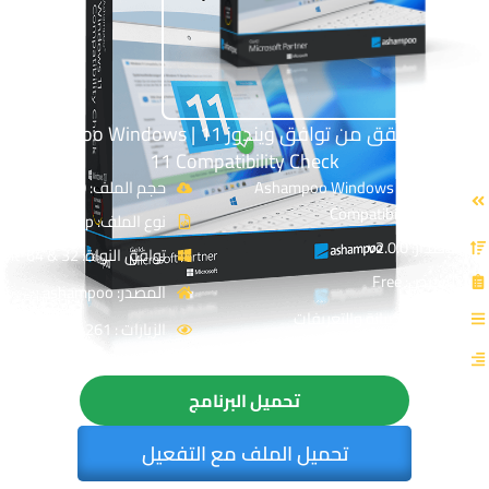
برنامج التحقق من توافق ويندوز 11 | Ashampoo Windows
11 Compatibility Check
الاسم: Ashampoo Windows 11
حجم الملف: 20 MB
Compatibility Check
نوع الملف: Zip
الإصدار: v2.0.0
توافق النواة: 32 & 64-Bit
الترخيص: Free
المصدر: ashampoo
القسم: الصيانة والتعريفات
الزيارات : 4261
التصنيف: صيانة الويندوز
تحميل البرنامج
تحميل الملف مع التفعيل