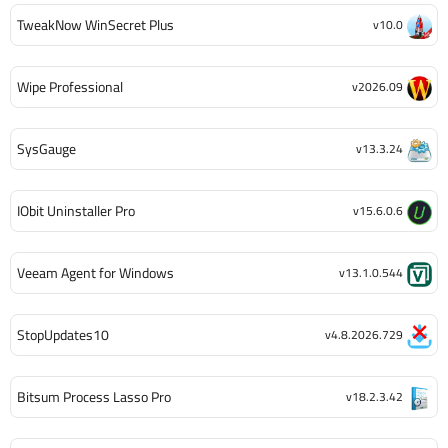
TweakNow WinSecret Plus
v10.0
Wipe Professional
v2026.09
SysGauge
v13.3.24
IObit Uninstaller Pro
v15.6.0.6
Veeam Agent for Windows
v13.1.0.544
StopUpdates10
v4.8.2026.729
Bitsum Process Lasso Pro
v18.2.3.42