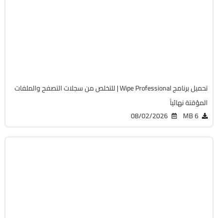
32 & 64-Bit
v2026.09
Cracked
8017
تحميل برنامج Wipe Professional | للتخلص من سجلات التصفح والملفات
المؤقتة نهائياً
08/02/2026
6 MB
الصيانة والتعريفات
32 & 64-Bit
v18.2.3.42
Cracked