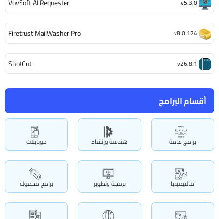
VovSoft AI Requester
v5.3.0
Firetrust MailWasher Pro
v8.0.124
ShotCut
v26.8.1
أقسام البرامج
برامج عامة
هندسة وإنشاء
موبايلات
مالتيميديا
برمجة وتطوير
برامج محمولة