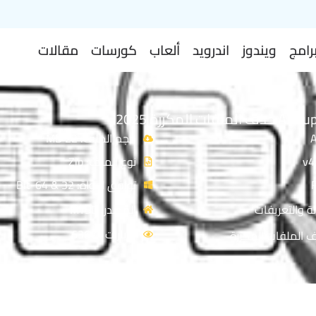
رامج
ويندوز
اندرويد
ألعاب
كورسات
مقالات
حجم الملف: 22 MB
نوع الملف: Zip
توافق النواة: 32 & 64-Bit
ة والتعريفات
المصدر: MTSD
الزيارات : 6367
 الملفات المكررة