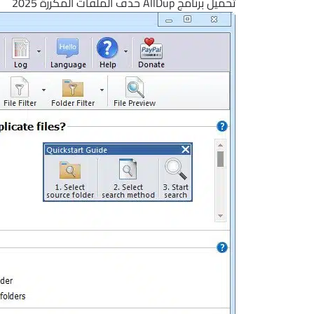
تحميل برنامج AllDup حذف الملفات المكررة 2025