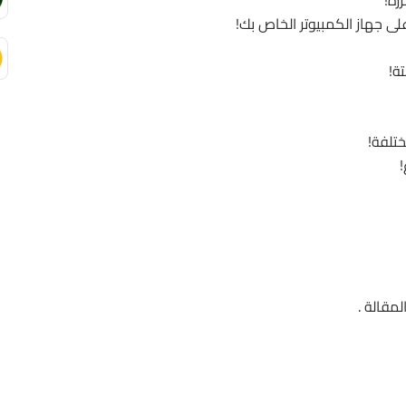
رة!
ى جهاز الكمبيوتر الخاص بك!
ة!
!