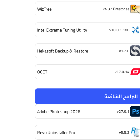
WizTree
v4.32 Enterprise
Intel Extreme Tuning Utility
v10.0.1.188
Hekasoft Backup & Restore
v1.2.0
OCCT
v17.0.14
البرامج الشائعة
Adobe Photoshop 2026
v27.9.1
Revo Uninstaller Pro
v5.5.2