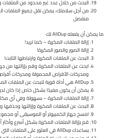
البحث من خلال عدد غير محدود من الملفات و
من أجل سلامتك، يمكن نقل جميع الملفات ال
منفصل
ما يمكن أن يفعله AllDup لك
إزالة الملفات المكررة – كما تريد!
إزالة الصور والصور المكررة!
البحث عن الملفات المكررة وارتباطها الثابت!
ابحث عن الملفات المكررة وقم بإزالتها من ج
ومحركات الأقراص المحمولة ومحركات أقراص 
AllDup هي أداة قوية للبحث عن الملفات المكررة على جهاز الكمبيوتر الخاص بك!
يمكن أن يكون مفيدًا بشكل خاص إذا كان لديك 
إزالة الملفات المكررة – بسهولة وفي أي مكا
البحث عن الملفات المكررة وإزالتها وحذفها و
امسح جهاز الكمبيوتر أو الموسيقى أو مجموعة
قم بإزالة الملفات المكررة بشكل أسرع وأكثر أ
يساعدك AllDup في العثور على الملفات التي تحتوي على محتوى مكرر وعرضها وإزالتها، بغض النظر عن الاسم!