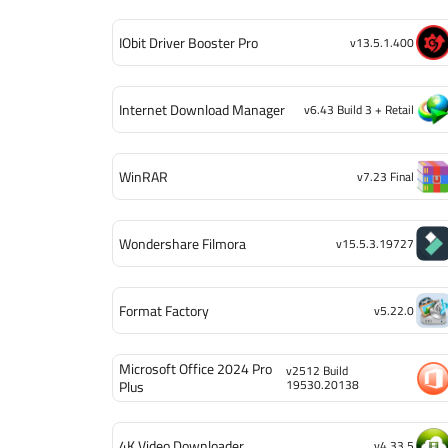
IObit Driver Booster Pro
v13.5.1.400
Internet Download Manager
v6.43 Build 3 + Retail
WinRAR
v7.23 Final
Wondershare Filmora
v15.5.3.19727
Format Factory
v5.22.0
Microsoft Office 2024 Pro
v2512 Build
19530.20138
Plus
4K Video Downloader
v4.33.5