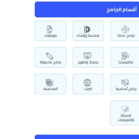
أقسام البرامج
برامج عامة
هندسة وإنشاء
موبايلات
مالتيميديا
برمجة وتطوير
برامج محمولة
برامج أساسية
انترنت
المحاسبة
الصيانة
والتعريفات