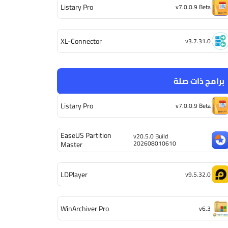
Listary Pro
v7.0.0.9 Beta
XL-Connector
v3.7.31.0
برامج ذات صلة
Listary Pro
v7.0.0.9 Beta
EaseUS Partition
v20.5.0 Build
202608010610
Master
LDPlayer
v9.5.32.0
WinArchiver Pro
v6.3