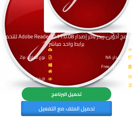
برنامج أدوبى ريدر بآخر إصدار Adobe Reader XI 11.0.08 للتحميل
برابط واحد مباشر
الإصدار: NA
نوع الملف: Zip
الترخيص: Free
القسم: أوفيس
الزيارات : 5785
تحميل البرنامج
تحميل الملف مع التفعيل