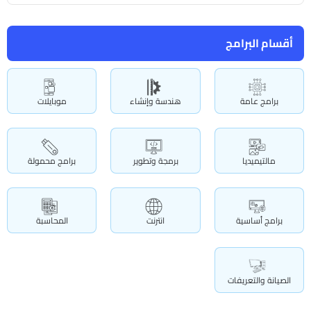
أقسام البرامج
برامج عامة
هندسة وإنشاء
موبايلات
مالتيميديا
برمجة وتطوير
برامج محمولة
برامج أساسية
انترنت
المحاسبة
الصيانة والتعريفات