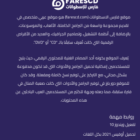
موقع فارس الاسطوانات (farescd.com) هو موقع عربي متخصص في
تقديم مجموعة واسعة من البرامج الكاملة، الألعاب، والموسوعات،
بالإضافة إلى أنظمة التشغيل، وتصاميم الجرافيك، والعديد من الأقراص
الرقمية التي كانت تُعرف سابقًا بالـ “CD” أو “DVD”.
يُعرف الموقع بكونه أحد المصادر الغنية للمحتوى الرقمي، حيث يتيح
للمستخدمين إمكانية تحميل البرامج والأدوات التي قد تكون مدفوعة
بشكل مجاني، مع التركيز على توفير نسخ كاملة ومفعلة. وقد كان
للموقع دور بارز في توفير البرامج والأدوات التي كانت صعبة المنال في
فترة سابقة، مما جعله وجهة للكثير من المستخدمين العرب الباحثين عن
هذه المحتويات.
روابط مهمة
تفعيل ويندوز 10
تحميل أوفيس 2021 بكل اللغات