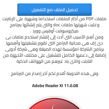
تحميل الملف مع التفعيل
ملفات PDF من أكثر الملفات استخداما وشهرة على الإنترنت
وغلبت شهرتها ملفات doc والتى يتم إنشائها ببرنامج
ميكروسوفت أوفيس وورد .
ومن أهم الأسبب التى أدت إلى إنتشار استخدم ملفات بى
دى إف هى مجانية البرامج التى تقوم بتشغيلها وأهمها
برنامج الشركة امؤسسة لهذه الصيغة وهى شركة أدوبى
إضافة إلى دعمها الكامل للتشغيل على مختلف الأجهزة من
التابلت والآى باد غيرهم من الهواتف الذكية
وفى هذه التدوينة أقدم لكم آخر إصدار من البرنامج
Adobe Reader XI 11.0.08