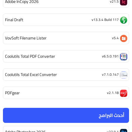
Adobe InCopy 2026
v21.5
Final Draft
v13.3.4 Build 117
VovSoft Filename Lister
v5.4
Coolutils Total PDF Converter
v6.5.0.191
Coolutils Total Excel Converter
v7.1.0.147
PDFgear
v2.1.18
أحدث البرامج
Adobe Photoshop 2026
v27.9.1