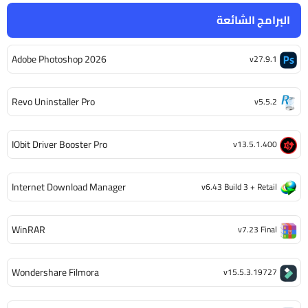
البرامج الشائعة
Adobe Photoshop 2026
v27.9.1
Revo Uninstaller Pro
v5.5.2
IObit Driver Booster Pro
v13.5.1.400
Internet Download Manager
v6.43 Build 3 + Retail
WinRAR
v7.23 Final
Wondershare Filmora
v15.5.3.19727