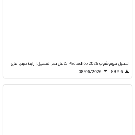
التصميم والجرافيك
64-Bit
v27.9.1
Cracked
2126
تحميل فوتوشوب Photoshop 2026 كامل مع التفعيل | رابط ميديا فاير
08/06/2026
5.6 GB
مالتيميديا
64-Bit
v26.3.2
Cracked