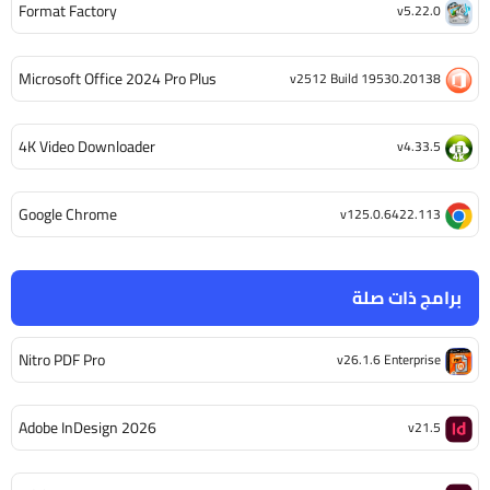
Format Factory
v5.22.0
Microsoft Office 2024 Pro Plus
v2512 Build 19530.20138
4K Video Downloader
v4.33.5
Google Chrome
v125.0.6422.113
برامج ذات صلة
Nitro PDF Pro
v26.1.6 Enterprise
Adobe InDesign 2026
v21.5